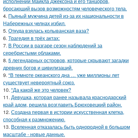
исполнении Майкла Джексона и его танцоров,
бросающий вызов возможностям человеческого тела.
4.
Пьяный мужчина детей из-за их национальности в
Набережных челнах избил.
5.
Откуда взялась колыванская ваза?
6.
Трагедия в трёх актах:
7.
В России в разгаре сезон наблюдений за
серебристыми облаками.
8.
5 легендарных островов, которые скрывают загадки
древних богов и цивилизаций.
9.
"В темноте океанского дна … уже миллионы лет
существует невероятный союз.
10.
"Да какой же это человек?
11.
Девушка, которая ранее называла краснодарский
край адом, решила возглавить Брюховецкий район.
12.
Создана первая в истории искусственная клетка,
способная к размножению.
13.
Вселенная отказалась быть однородной в большом
масштабе - новые данные.