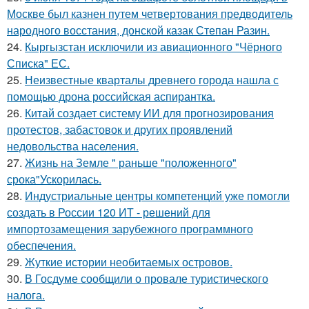
Москве был казнен путем четвертования предводитель
народного восстания, донской казак Степан Разин.
24.
Кыргызстан исключили из авиационного "Чёрного
Списка" ЕС.
25.
Неизвестные кварталы древнего города нашла с
помощью дрона российская аспирантка.
26.
Китай создает систему ИИ для прогнозирования
протестов, забастовок и других проявлений
недовольства населения.
27.
Жизнь на Земле " раньше "положенного"
срока"Ускорилась.
28.
Индустриальные центры компетенций уже помогли
создать в России 120 ИТ - решений для
импортозамещения зарубежного программного
обеспечения.
29.
Жуткие истории необитаемых островов.
30.
В Госдуме сообщили о провале туристического
налога.