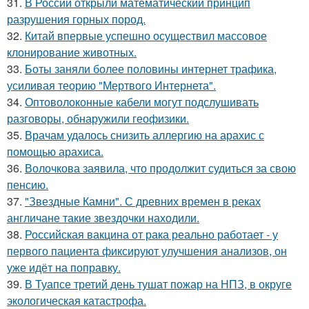
31.
В России открыли математический принцип
разрушения горных пород.
32.
Китай впервые успешно осуществил массовое
клонирование животных.
33.
Боты заняли более половины интернет трафика,
усиливая теорию "Мертвого Интернета".
34.
Оптоволоконные кабели могут подслушивать
разговоры, обнаружили геофизики.
35.
Врачам удалось снизить аллергию на арахис с
помощью арахиса.
36.
Волочкова заявила, что продолжит судиться за свою
пенсию.
37.
"Звездные Камни". С древних времен в реках
англичане такие звездочки находили.
38.
Российская вакцина от рака реально работает - у
первого пациента фиксируют улучшения анализов, он
уже идёт на поправку.
39.
В Туапсе третий день тушат пожар на НПЗ, в округе
экологическая катастрофа.