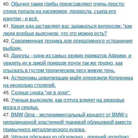
40.
Обычно такие грибы представляют очень просто:
спора попала на насекомое, проросла, съела его
изнутри - и всё.
41.
Какая еда заставляет вас задаваться вопросом: "как
люди вообще выяснили, что это можно есть?
42.
Современная техника для оперативного устранения
выбоин.
43.
Дриллы - одни из самых редких приматов Африки, и
увидеть их в дикой природе почти так же трудно, как
отыскать в густом тропическом лесу живую тень.
44.
Астрономы цивилизации майя опередили Коперника
на несколько столетий.
45.
Солнце снова "не в духе".
46.
Ученые выяснили, как отпуск влияет на здоровье
мозга и сердца.
47.
BMW Gina - экспериментальный концепт от BMW с
неординарной эластичной тканевой облицовкой вместо
привычного металлического кузова.
48.
Чёрная обезьяна из обсидиана - древний артефакт