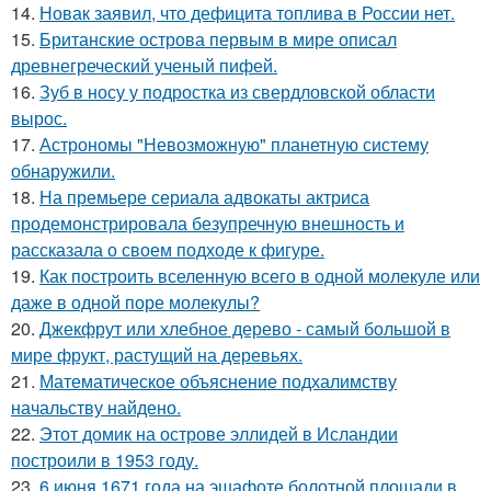
14.
Новак заявил, что дефицита топлива в России нет.
15.
Британские острова первым в мире описал
древнегреческий ученый пифей.
16.
Зуб в носу у подростка из свердловской области
вырос.
17.
Астрономы "Невозможную" планетную систему
обнаружили.
18.
На премьере сериала адвокаты актриса
продемонстрировала безупречную внешность и
рассказала о своем подходе к фигуре.
19.
Как построить вселенную всего в одной молекуле или
даже в одной поре молекулы?
20.
Джекфрут или хлебное дерево - самый большой в
мире фрукт, растущий на деревьях.
21.
Математическое объяснение подхалимству
начальству найдено.
22.
Этот домик на острове эллидей в Исландии
построили в 1953 году.
23.
6 июня 1671 года на эшафоте болотной площади в