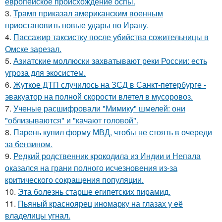
европейское происхождение оспы.
3.
Трамп приказал американским военным
приостановить новые удары по Ирану.
4.
Пассажир таксистку после убийства сожительницы в
Омске зарезал.
5.
Азиатские моллюски захватывают реки России: есть
угроза для экосистем.
6.
Жуткое ДТП случилось на ЗСД в Санкт-петербурге -
эвакуатор на полной скорости влетел в мусоровоз.
7.
Ученые расшифровали "Мимику" шмелей: они
"облизываются" и "качают головой".
8.
Парень купил форму МВД, чтобы не стоять в очереди
за бензином.
9.
Редкий родственник крокодила из Индии и Непала
оказался на грани полного исчезновения из-за
критического сокращения популяции.
10.
Эта болезнь старше египетских пирамид.
11.
Пьяный красноярец иномарку на глазах у её
владелицы угнал.