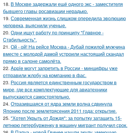
18.
В Москве задержали ещё одного экс - заместителя
бывшего главы росавиации нерадько.
19.
Современная жизнь слишком опередила эволюцию
человека, выяснили ученые.
20.
Одни ищут работу по принципу "Глaвноe -
Cтaбильность".
21.
Ой - ой! На рейсе Москва - Дубай пожилой мужчина
вместе с молодой дамой устроили настоящий скандал
прямо в салоне самолёта.
22.
Apple могут запретить в России - минцифры уже
отправили жлобу на компанию в фас.
23.
Россия является единственным государством в
мире, где все комплектующие для авиатехники
выпускаются самостоятельно.
24.
Отразившаяся от ядра земли волна сдвинула
Японию после землетрясения 2011 года: открытие.
25.
"Хотел Укрыть от Дождя": за попытку затащить 15-
летнюю петербурженку в машину мигрант получил срок.
26.
В Папуа - новой Гвинее нашли акулу, умеющую