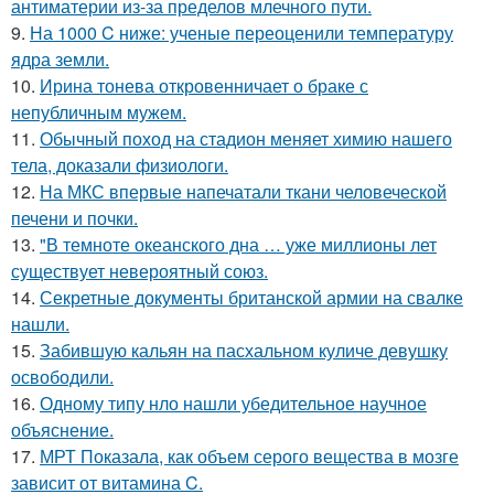
антиматерии из-за пределов млечного пути.
9.
На 1000 C ниже: ученые переоценили температуру
ядра земли.
10.
Ирина тонева откровенничает о браке с
непубличным мужем.
11.
Обычный поход на стадион меняет химию нашего
тела, доказали физиологи.
12.
На МКС впервые напечатали ткани человеческой
печени и почки.
13.
"В темноте океанского дна … уже миллионы лет
существует невероятный союз.
14.
Секретные документы британской армии на свалке
нашли.
15.
Забившую кальян на пасхальном куличе девушку
освободили.
16.
Одному типу нло нашли убедительное научное
объяснение.
17.
МРТ Показала, как объем серого вещества в мозге
зависит от витамина C.