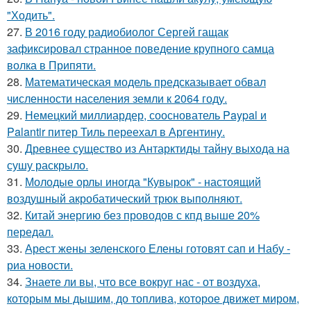
"Ходить".
27.
В 2016 году радиобиолог Сергей гащак
зафиксировал странное поведение крупного самца
волка в Припяти.
28.
Математическая модель предсказывает обвал
численности населения земли к 2064 году.
29.
Немецкий миллиардер, сооснователь Paypal и
Palantir питер Тиль переехал в Аргентину.
30.
Древнее существо из Антарктиды тайну выхода на
сушу раскрыло.
31.
Молодые орлы иногда "Кувырок" - настоящий
воздушный акробатический трюк выполняют.
32.
Китай энергию без проводов с кпд выше 20%
передал.
33.
Арест жены зеленского Елены готовят сап и Набу -
риа новости.
34.
Знаете ли вы, что все вокруг нас - от воздуха,
которым мы дышим, до топлива, которое движет миром,