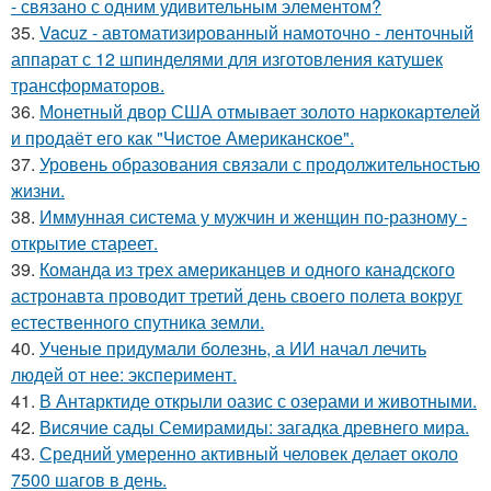
- связано с одним удивительным элементом?
35.
Vacuz - автоматизированный намоточно - ленточный
аппарат с 12 шпинделями для изготовления катушек
трансформаторов.
36.
Монетный двор США отмывает золото наркокартелей
и продаёт его как "Чистое Американское".
37.
Уровень образования связали с продолжительностью
жизни.
38.
Иммунная система у мужчин и женщин по-разному -
открытие стареет.
39.
Команда из трех американцев и одного канадского
астронавта проводит третий день своего полета вокруг
естественного спутника земли.
40.
Ученые придумали болезнь, а ИИ начал лечить
людей от нее: эксперимент.
41.
В Антарктиде открыли оазис с озерами и животными.
42.
Висячие сады Семирамиды: загадка древнего мира.
43.
Средний умеренно активный человек делает около
7500 шагов в день.