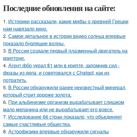
Последние обновления на сайте:
1.
Историки рассказали, какие мифы о древней Греции
нам навязало кино.
2.
Самое детальное в истории видео солнца впервые
показало бурлящие волны.
3.
В России создали первый плазменный двигатель на
криптоне.
4.
Агент фбр украл $1 млн в крипте, запомнив сид -
фразы из дела, и советовался с Chatgpt, как их
потратить.
5.
В России обнаружили ранее неизвестный минерал,
который стоит дороже золота.
6.
При альбинизме организм вырабатывает слишком
мало меланина или не вырабатывает его вовсе.
7.
Исследование 66 стран показало, что объединяет
самые счастливые общества.
8.
Астрофизики впервые обнаружили сигналы