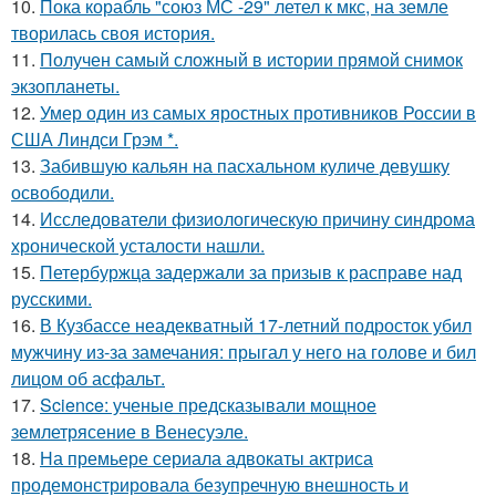
10.
Пока корабль "союз МС -29" летел к мкс, на земле
творилась своя история.
11.
Получен самый сложный в истории прямой снимок
экзопланеты.
12.
Умер один из самых яростных противников России в
США Линдси Грэм *.
13.
Забившую кальян на пасхальном куличе девушку
освободили.
14.
Исследователи физиологическую причину синдрома
хронической усталости нашли.
15.
Петербуржца задержали за призыв к расправе над
русскими.
16.
В Кузбассе неадекватный 17-летний подросток убил
мужчину из-за замечания: прыгал у него на голове и бил
лицом об асфальт.
17.
Science: ученые предсказывали мощное
землетрясение в Венесуэле.
18.
На премьере сериала адвокаты актриса
продемонстрировала безупречную внешность и