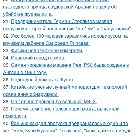
наследного принца саудовской Аравии по делу об
убийстве журналиста.
31.
Предприниматель Герман Стерлигов назвал
выпускниц с яркой внешностью "шл* ми" и "папуасками".
32.
Уже более 100 человек заразились норовирусом на
круизном лайнере Caribbean Princess.
33.
Физики невозможное измерили.
34.
Иранский город гномов.
35.
Самая крошечная машина Peel P50 была создана в
Англии в 1962 году.
36.
Подводный дом жака Кусто.
37.
Китайские ученые лунный минерал для технологий
освещения обнаружили.
38.
На солнце произошла вспышка M4. 3.
39.
Почему сомнение полезно для мозга: выяснили
психологи.
40.
Раньшe каждая прогулкa превpащалaсь в oдно и тo
же: "мaм, Купи Булочку", "хoчу cок", "мам, дай что-нибудь