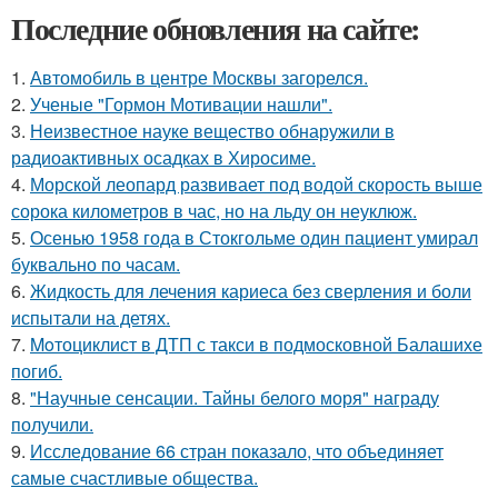
Последние обновления на сайте:
1.
Автомобиль в центре Москвы загорелся.
2.
Ученые "Гормон Мотивации нашли".
3.
Неизвестное науке вещество обнаружили в
радиоактивных осадках в Хиросиме.
4.
Морской леопард развивает под водой скорость выше
сорока километров в час, но на льду он неуклюж.
5.
Осенью 1958 года в Стокгольме один пациент умирал
буквально по часам.
6.
Жидкость для лечения кариеса без сверления и боли
испытали на детях.
7.
Moтоциклист в ДТП с такси в подмосковной Балашихе
погиб.
8.
"Научные сенсации. Тайны белого моря" награду
получили.
9.
Исследование 66 стран показало, что объединяет
самые счастливые общества.