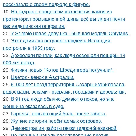
рассказала о своем подходе к фигуре.
19.
На кадрах с процессом извлечения камня из
протектора промышленной шины всё выглядит почти
как медицинская операция.
20.
У S1mple новая девушка - бывшая модель Onlyfans.
21.
Этот домик на острове эллидей в Исландии
построили в 1953 году.
22.
Археологи поняли, как люди освещали пещеры 14
000 лет назад.
23.
Физики новых "Котов Шредингера получили".
24.
Цветок - венок в Австралии.
25.
6. 000 лет назад территория Сахары изобиловала
водоемами, реками - озерами, городами и деревьями.
26.
В 91 год люди обычно думают о покое, но эта
женщина оказалась в суде.
27.
Гарольд, скрывающий боль, после забега.
28.
Жуткие истории необитаемых островов.
29.
Демонстрация работы резки гидроабразивной.
30.
Во Франции начали расследование против