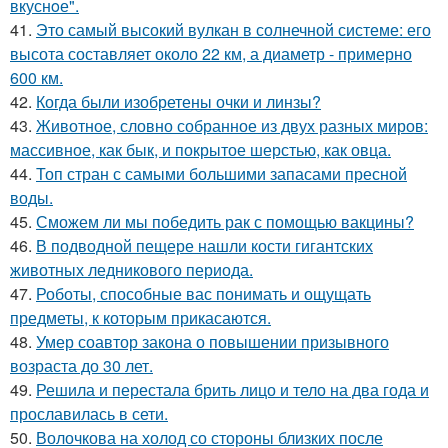
вкуснoе".
41.
Это самый высокий вулкан в солнечной системе: его
высота составляет около 22 км, а диаметр - примерно
600 км.
42.
Когда были изобретены очки и линзы?
43.
Животное, словно собранное из двух разных миров:
массивное, как бык, и покрытое шерстью, как овца.
44.
Топ стран с самыми большими запасами пресной
воды.
45.
Сможем ли мы победить рак с помощью вакцины?
46.
В подводной пещере нашли кости гигантских
животных ледникового периода.
47.
Роботы, способные вас понимать и ощущать
предметы, к которым прикасаются.
48.
Умер соавтор закона о повышении призывного
возраста до 30 лет.
49.
Решила и перестала брить лицо и тело на два года и
прославилась в сети.
50.
Волочкова на холод со стороны близких после