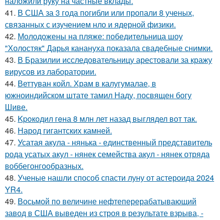
наложили руку на частные вклады.
41.
В США за 3 года погибли или пропали 8 ученых,
связанных с изучением нло и ядерной физики.
42.
Молодожены на пляже: победительница шоу
"Холостяк" Дарья канануха показала свадебные снимки.
43.
В Бразилии исследовательницу арестовали за кражу
вирусов из лаборатории.
44.
Веттуван койл. Храм в калугумалае, в
южноиндийском штате тамил Наду, посвящен богу
Шиве.
45.
Kpoкoдил гeна 8 млн лет назад выглядел вот так.
46.
Народ гигантских камней.
47.
Усатая акула - нянька - единственный представитель
рода усатых акул - нянек семейства акул - нянек отряда
воббегонгообразных.
48.
Ученые нашли способ спасти луну от астероида 2024
YR4.
49.
Восьмой по величине нефтеперерабатывающий
завод в США выведен из строя в результате взрыва, -