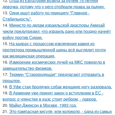
12.
Отца из Евпатории возила за рулём 15-летняя
девочка, потому что у него отобрали права за пьянку.
13.
Одни ищут работу по принципу "Глaвноe -
Cтaбильность".
14.
Министр по делам израильской диаспоры Амихай
чикли предупредил, что израиль рано или поздно начнёт
войну против Сирии.
15.
На кадрах с процессом извлечения камня из
протектора промышленной шины всё выглядит почти
как медицинская операция.
16.
Измерение космических лучей на МКС повергло в
замешательство физиков.
17.
Термин "Старородящая" предлагают отправить в
прошлое.
18.
В Уфе стая бродячих собак женщине ногу разорвала.
19.
В Армении уже принят закон о вступлении в ЕС -
вопрос о членстве в еаэс стоит ребром, - лавров.
20.
Майкл Джексон в Москве, 1993 год.
21.
Это пампасная кисуля, или колоколо, - одна из самых