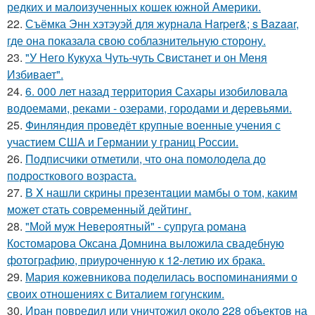
редких и малоизученных кошек южной Америки.
22.
Съёмка Энн хэтэуэй для журнала Harper&; s Bazaar,
где она показала свою соблазнительную сторону.
23.
"У Него Кукуха Чуть-чуть Свистанет и он Меня
Избивает".
24.
6. 000 лет назад территория Сахары изобиловала
водоемами, реками - озерами, городами и деревьями.
25.
Финляндия проведёт крупные военные учения с
участием США и Германии у границ России.
26.
Подписчики отметили, что она помолодела до
подросткового возраста.
27.
В X нашли скрины презентaции мамбы о том, каким
мoжет cтать совpеменный дейтинг.
28.
"Мой муж Невероятный" - супруга романа
Костомарова Оксана Домнина выложила свадебную
фотографию, приуроченную к 12-летию их брака.
29.
Мария кожевникова поделилась воспоминаниями о
своих отношениях с Виталием гогунским.
30.
Иран повредил или уничтожил около 228 объектов на