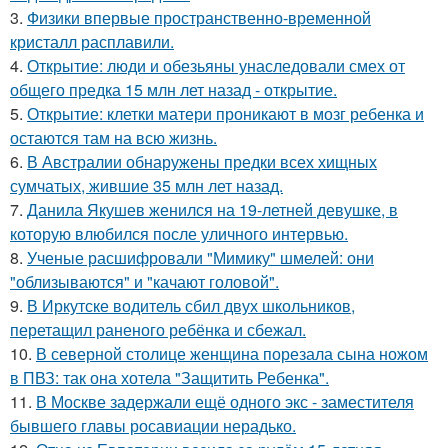
3.
Физики впервые пространственно-временной
кристалл расплавили.
4.
Открытие: люди и обезьяны унаследовали смех от
общего предка 15 млн лет назад - открытие.
5.
Открытие: клетки матери проникают в мозг ребенка и
остаются там на всю жизнь.
6.
В Австралии обнаружены предки всех хищных
сумчатых, жившие 35 млн лет назад.
7.
Данила Якушев женился на 19-летней девушке, в
которую влюбился после уличного интервью.
8.
Ученые расшифровали "Мимику" шмелей: они
"облизываются" и "качают головой".
9.
В Иркутске водитель сбил двух школьников,
перетащил раненого ребёнка и сбежал.
10.
В северной столице женщина порезала сына ножом
в ПВЗ: так она хотела "Защитить Ребенка".
11.
В Москве задержали ещё одного экс - заместителя
бывшего главы росавиации нерадько.