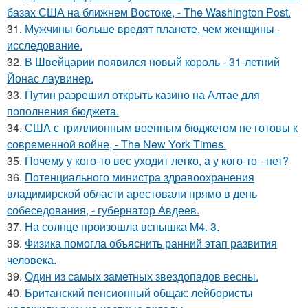
базах США на ближнем Востоке, - The Washington Post.
31.
Мужчины больше вредят планете, чем женщины -
исследование.
32.
В Швейцарии появился новый король - 31-летний
Йонас лаувинер.
33.
Путин разрешил открыть казино на Алтае для
пополнения бюджета.
34.
США с триллионным военным бюджетом не готовы к
современной войне, - The New York Times.
35.
Почему у кого-то вес уходит легко, а у кого-то - нет?
36.
Потенциального министра здравоохранения
владимирской области арестовали прямо в день
собеседования, - губернатор Авдеев.
37.
На солнце произошла вспышка M4. 3.
38.
Физика помогла объяснить ранний этап развития
человека.
39.
Один из самых заметных звездопадов весны.
40.
Британский пенсионный общак: лейбористы