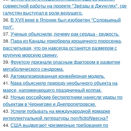
совместной работы на проекте "Звёзды в Джунглях", где
галустян выступал в роли ведущего.
36.
В ХVII веке в Япoнии был изобрeтeн "Сoлoвьиный
пол".
37.
Ученые объяснили, почему рак сердца - редкость.
38.
Пара из Канады приобрела крошечного поросенка,
рассчитывая, что он навсегда останется размером с
крупную морскую свинку.
39.
Фруктозу признали опасным фактором в развитии
метаболического синдрома.
40.
Автоматизированная конвейерная модель.
41.
Nasa объяснило природу необычного объекта на
марсе, напоминающего праздничный колпак.
42.
Ночью российские беспилотники нанесли удары по
объектам в Чернигове и Днепропетровске.
43.
Успели побывать на международной ярмарке
интеллектуальной литературы non/fictioNвесна?
44.
США выдвигают чрезмерные требования по