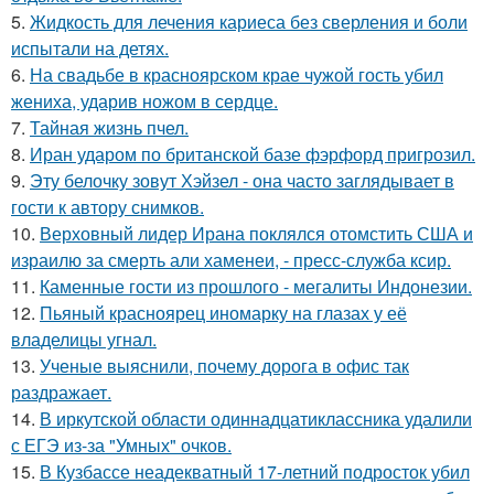
5.
Жидкость для лечения кариеса без сверления и боли
испытали на детях.
6.
На свадьбе в красноярском крае чужой гость убил
жениха, ударив ножом в сердце.
7.
Тайная жизнь пчел.
8.
Иран ударом по британской базе фэрфорд пригрозил.
9.
Эту белочку зовут Хэйзел - она часто заглядывает в
гости к автору снимков.
10.
Верховный лидер Ирана поклялся отомстить США и
израилю за смерть али хаменеи, - пресс-служба ксир.
11.
Каменные гости из прошлого - мегалиты Индонезии.
12.
Пьяный красноярец иномарку на глазах у её
владелицы угнал.
13.
Ученые выяснили, почему дорога в офис так
раздражает.
14.
В иркутской области одиннадцатиклассника удалили
с ЕГЭ из-за "Умных" очков.
15.
В Кузбассе неадекватный 17-летний подросток убил