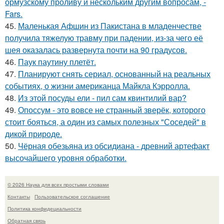
ормузскому проливу и нескольким другим вопросам, -
Fars.
45.
Маленькая Афшин из Пакистана в младенчестве
получила тяжелую травму при падении, из-за чего её
шея оказалась развернута почти на 90 градусов.
46.
Паук паутину плетёт.
47.
Планируют снять сериал, основанный на реальных
событиях, о жизни американца Майкла Кэрролла.
48.
Из этой посуды ели - пил сам квинтилий вар?
49.
Опоссум - это вовсе не странный зверёк, которого
стоит бояться, а один из самых полезных "Соседей" в
дикой природе.
50.
Чёрная обезьяна из обсидиана - древний артефакт
высочайшего уровня обработки.
© 2026 Наука для всех простыми словами
Контакты
Пользовательское соглашение
Политика конфидециальности
Обратная связь