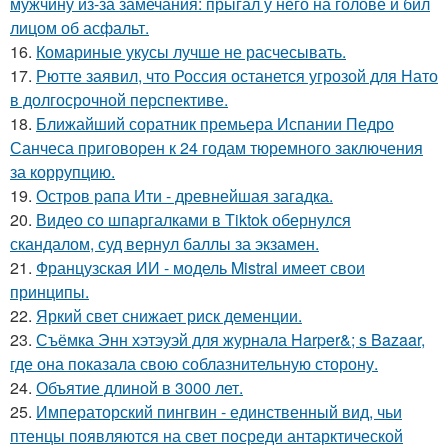
мужчину из-за замечания: прыгал у него на голове и бил
лицом об асфальт.
16.
Комариные укусы лучше не расчесывать.
17.
Рютте заявил, что Россия останется угрозой для Нато
в долгосрочной перспективе.
18.
Ближайший соратник премьера Испании Педро
Санчеса приговорен к 24 годам тюремного заключения
за коррупцию.
19.
Остров рапа Ити - древнейшая загадка.
20.
Видео со шпаргалками в Tiktok обернулся
скандалом, суд вернул баллы за экзамен.
21.
Французская ИИ - модель Mistral имеет свои
принципы.
22.
Яркий свет снижает риск деменции.
23.
Съёмка Энн хэтэуэй для журнала Harper&; s Bazaar,
где она показала свою соблазнительную сторону.
24.
Объятие длиной в 3000 лет.
25.
Императорский пингвин - единственный вид, чьи
птенцы появляются на свет посреди антарктической