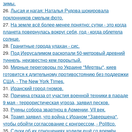
зимы.
26.
Лысая и нагая: Наталья Рудова шокировала
поклонников смелым фото.
27.
На земле всё более-менее понятно: сутки - это когда
планета повернулась вокруг себя, год - когда облетела
солнце.
28.
Гранитные города улахан - сис.
29.
Под Иерусалимом раскопали 50-метровый древний
туннель, неизвестно кем прорытый.
30.
Мирные переговоры по Украине "Мертвы", киев
готовится к длительному противостоянию без поддержки
США, - The New York Times.
31.
Иранский город гномов.
32.
Причина отказа от участия военной техники в параде
9 мая - террористическая угроза, заявил песков.
33.
Руины собора звартноц в Армении, VII век.
34.
Трамп заявил, что война с Ираном "Завершена",
чтобы обойти согласование с конгрессом, - Politico.
35.
Слухи об их отношениях ходили ещё со времён