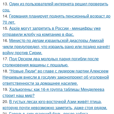
13.
Один из пользователей интернета решил проверить
соц.
14.
Германия планирует поднять пенсионный возраст до
70 лет.
15.
Apple могут запретить в России - минцифры уже
отправили жлобу на компанию в фас.
16.
Министр по делам израильской диаспоры Амихай
чикли предупредил, что израиль рано или поздно начнёт
войну против Сирии.
17.
Под Орском два молодых парня погибли после
столкновения машины с лошадью.
18.
"Новые Люди" во главе с лидером партии Алексеем
Нечаевым внесли в госдуму законопроект об уголовной
ответственности за домашнее насилие.
19.
Халькогены: как 16-я группа таблицы Менделеева
строит наш мир?
20.
В густых лесах юго-восточной Азии живёт птица,
которую почти невозможно заметить, даже стоя рядом.
21.
Гарольд, скрывающий боль, после забега.