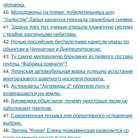
человека.
40.
Молодожены на пляже: победительница шоу
"Холостяк" Дарья канануха показала свадебные снимки.
41.
Задача трех тел: ученые открыли планетную систему
с крайне хаотичными орбитами.
42.
Ночью российские беспилотники нанесли удары по
объектам в Чернигове и Днепропетровске.
43.
Ту самую миловидную блондинку из первого состава
группы "Фабрика помните"?
44.
Японская автомобильная марка успешно испытания
многоразового ракетного носителя провела.
45.
Астронавты "Артемиды-2" облетели луну и
возвращаются на землю.
46.
Биомедики объяснили, почему некоторые люди не
заболевают гриппом.
47.
Современная техника для оперативного устранения
выбоин.
48.
Звезда "Кухни" Елена подкаминская разводится со
вторым мужем спустя 9 лет брака.