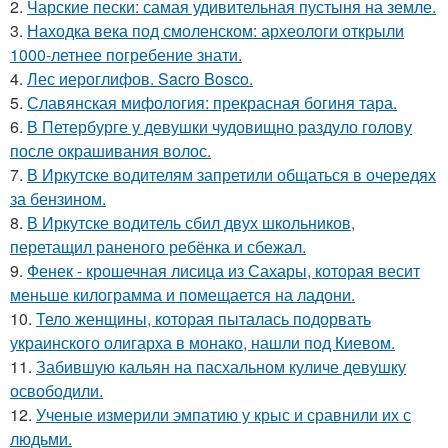
2.
Чарские пески: самая удивительная пустыня на земле.
3.
Находка века под смоленском: археологи открыли
1000-летнее погребение знати.
4.
Лес иероглифов. Sacro Bosco.
5.
Славянская мифология: прекрасная богиня тара.
6.
В Петербурге у девушки чудовищно раздуло голову
после окрашивания волос.
7.
В Иркутске водителям запретили общаться в очередях
за бензином.
8.
В Иркутске водитель сбил двух школьников,
перетащил раненого ребёнка и сбежал.
9.
Фенек - крошечная лисица из Сахары, которая весит
меньше килограмма и помещается на ладони.
10.
Тело женщины, которая пыталась подорвать
украинского олигарха в монако, нашли под Киевом.
11.
Забившую кальян на пасхальном куличе девушку
освободили.
12.
Ученые измерили эмпатию у крыс и сравнили их с
людьми.