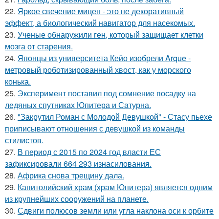
22.
Яркое свечение мицен - это не декоративный
эффект, а биологический навигатор для насекомых.
23.
Ученые обнаружили ген, который защищает клетки
мозга от старения.
24.
Японцы из университета Кейо изобрели Arque -
метровый роботизированный хвост, как у морского
конька.
25.
Эксперимент поставил под сомнение посадку на
ледяных спутниках Юпитера и Сатурна.
26.
"Закрутил Роман с Молодой Девушкой" - Стасу пьехе
приписывают отношения с девушкой из команды
стилистов.
27.
В период с 2015 по 2024 год власти ЕС
зафиксировали 664 293 изнасилования.
28.
Африка снова трещину дала.
29.
Капитолийский храм (храм Юпитера) является одним
из крупнейших сооружений на планете.
30.
Сдвиги полюсов земли или угла наклона оси к орбите