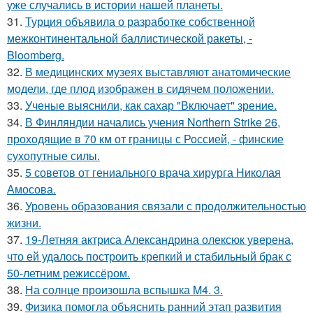
уже случались в истории нашей планеты.
31.
Турция объявила о разработке собственной
межконтинентальной баллистической ракеты, -
Bloomberg.
32.
В медицинских музеях выставляют анатомические
модели, где плод изображен в сидячем положении.
33.
Ученые выяснили, как сахар "Включает" зрение.
34.
В Финляндии начались учения Northern Strike 26,
проходящие в 70 км от границы с Россией, - финские
сухопутные силы.
35.
5 советов от гениального врача хирурга Николая
Амосова.
36.
Уровень образования связали с продолжительностью
жизни.
37.
19-Летняя актриса Александрина олексюк уверена,
что ей удалось построить крепкий и стабильный брак с
50-летним режиссёром.
38.
На солнце произошла вспышка M4. 3.
39.
Физика помогла объяснить ранний этап развития