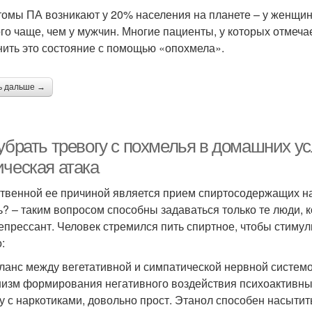
омы ПА возникают у 20% населения на планете – у женщин
го чаще, чем у мужчин. Многие пациенты, у которых отмеч
нить это состояние с помощью «опохмела».
ь дальше →
 убрать тревогу с похмелья в домашних у
ическая атака
твенной ее причиной является прием спиртосодержащих нап
ь? – таким вопросом способны задаваться только те люди, к
епрессант. Человек стремился пить спиртное, чтобы стиму
:
ланс между вегетативной и симпатической нервной системой
изм формирования негативного воздействия психоактивных
у с наркотиками, довольно прост. Этанол способен насыти