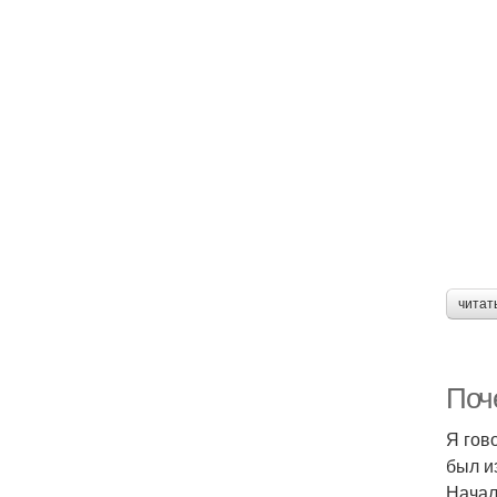
читат
Поч
Я гов
был и
Начал