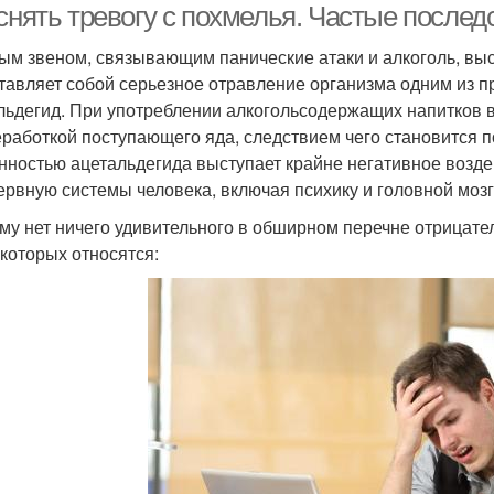
снять тревогу с похмелья. Частые после
ым звеном, связывающим панические атаки и алкоголь, вы
тавляет собой серьезное отравление организма одним из п
льдегид. При употреблении алкогольсодержащих напитков в
еработкой поступающего яда, следствием чего становится 
нностью ацетальдегида выступает крайне негативное воздей
ервную системы человека, включая психику и головной мозг
му нет ничего удивительного в обширном перечне отрицате
 которых относятся: