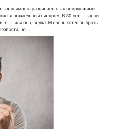
оза, зависимость развивается галопирующими
звился похмельный синдром. В 30 лет — запои.
и: я — или она, водка. М очень хотел выбрать
трезвости, но…