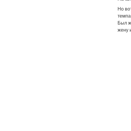
Но во
темпа
Был ж
жену 