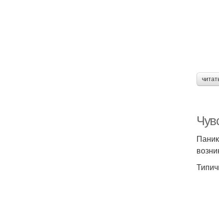
читат
Чувс
Паник
возни
Типич