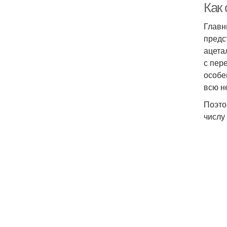
Как 
Главн
предс
ацета
с пер
особе
всю н
Поэто
числу