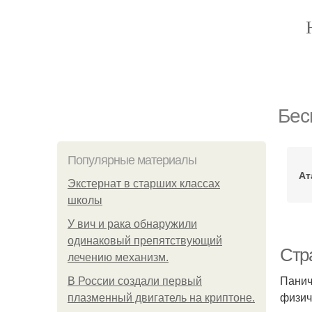
Бес
Популярные материалы
Ат
Экстернат в старших классах
школы
У вич и рака обнаружили
одинаковый препятствующий
Стр
лечению механизм.
Панич
В России создали первый
физич
плазменный двигатель на криптоне.