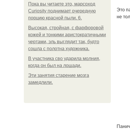
Пока вы читаете это, марсоход
Это п
Curiosity поднимает очередную
не то
порцию красной пыли. 6.
Высокая, стройная, с фарфоровой
кожей и тонкими аристократичными
чертами, эль выглядит так, будто
сошла с полотна художника.
В участника сво ударила молния,
когда он был на лошади.
Эти занятия старение мозга
замедлили.
Панич