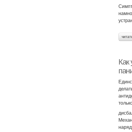
Симпт
намно
устра
читат
Как
пан
Единс
делат
антид
только
дисба
Механ
наряд