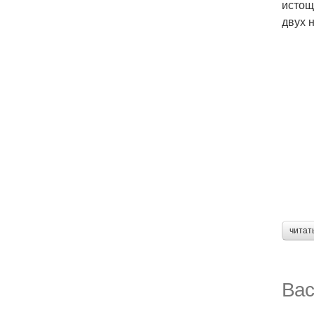
истощ
двух 
читат
Вас