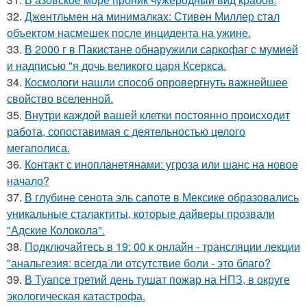
32.
Джентльмен на минималках: Стивен Миллер стал
объектом насмешек после инцидента на ужине.
33.
В 2000 г в Пакистане обнаружили саркофаг с мумией
и надписью "я дочь великого царя Ксеркса.
34.
Космологи нашли способ опровергнуть важнейшее
свойство вселенной.
35.
Внутри каждой вашей клетки постоянно происходит
работа, сопоставимая с деятельностью целого
мегаполиса.
36.
Контакт с инопланетянами: угроза или шанс на новое
начало?
37.
В глубине сенота эль сапоте в Мексике образовались
уникальные сталактиты, которые дайверы прозвали
"Адские Колокола".
38.
Подключайтесь в 19: 00 к онлайн - трансляции лекции
"анальгезия: всегда ли отсутствие боли - это благо?
39.
В Туапсе третий день тушат пожар на НПЗ, в округе
экологическая катастрофа.