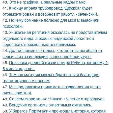
40.
Это не графика, а реальные кадры с мкс.
41.
К концу апреля трубопровод "Дружба" будет
отремонтирован и возобновит работу, - зеленский.
42.
Почему сомнение полезно для мозга: выяснили
психологи.
43.
Уникальная рептилия оказалась не представителем
отдельного вида, а особью индийской лопастной
черепахи с врожденным альбинизмом.
44.
Долгое время считалось, что жертвы погибают от
сепсиса из-за инфекции, занесенной при укусе.
45.
Признаки древней жизни внутри Рубина, которому 2,
5 миллиарда лет.
46.
Темная материя могла образоваться благодаря
гравитационным волнам.
47.
Мы продолжаем принимать поздравления (и это
очень приятно).
48.
Совсем скоро канал "Наука" 15-летие отпразднует.
49.
Вендские организмы животными оказались.
50.
У берегов Португалии произошла история, которая