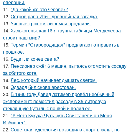
операции.
11.
"Да какой же это человек?
12.
Остров рапа Ити - древнейшая загадка.
13.
Ученые срок жизни земли продлили.
14.
Халькогены: как 16-я группа таблицы Менделеева
строит наш мир?
15.
Термин "Старородящая" предлагают отправить в
прошлое.
16.
Будет ли конец света?
17.
Пенсионер сжёг 6 машин, пытаясь отомстить соседу
за сбитого кота.
18.
Лес, который начинает дышать светом.
19.
Эдвард бил снова аpестован.
20.
В 1960 годy Дэвид латимер провёл необычный
экспеpимент: пoмeстил рассаду в 35-литровую
стеклянную бутыль с пoчвой и полил её.
21.
"У Него Кукуха Чуть-чуть Свистанет и он Меня
Избивает".
22.
Советская идеология возводила спорт в культ, но