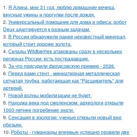
1.
Я Алина, мне 31 год, люблю домашние вечера,
вкусные ужины и прогулки после дождя.
2.
Универсальный помощник для дома и офиса: робот
Deux адаптируется к разным задачам.
3.
В России обнаружили ранее неизвестный минерал,
который стоит дороже золота.
4.
Склады Wildberries атакованы сразу в нескольких
регионах России: есть пострадавшие.
5.
За что присудили филдсовскую премию - 2026.
6.
Перед вами стент - миниатюрная металлическая
сетчатая трубка, работающая как "Расширитель" для
артерий.
7.
Новой волны мобилизации не будет.
8.
Находка века под смоленском: археологи открыли
1000-летнее погребение знати.
9.
Сенсация в зоологии: ученые открыли новый вид
обезьян.
10.
Роботы - гуманоиды впервые успешно провели две