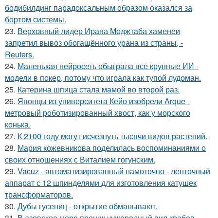
бодибилдинг парадоксальным образом оказался за
бортом системы.
23.
Верховный лидер Ирана Моджтаба хаменеи
запретил вывоз обогащённого урана из страны, -
Reuters.
24.
Маленькая нейросеть обыграла все крупные ИИ -
модели в покер, потому что играла как тупой лудоман.
25.
Катерина шпица стала мамой во второй раз.
26.
Японцы из университета Кейо изобрели Arque -
метровый роботизированный хвост, как у морского
конька.
27.
К 2100 году могут исчезнуть тысячи видов растений.
28.
Мария кожевникова поделилась воспоминаниями о
своих отношениях с Виталием гогунским.
29.
Vacuz - автоматизированный намоточно - ленточный
аппарат с 12 шпинделями для изготовления катушек
трансформаторов.
30.
Дубы гусениц - открытие обманывают.
31.
В азовское море проник чужеродный вид крабов.