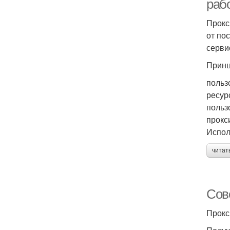
раб
Прокс
от по
серви
Принц
польз
ресур
польз
прокс
Испол
читат
Сов
Прокс