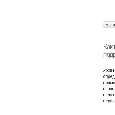
читат
Как
под
Урове
опред
повыш
серве
если 
перей