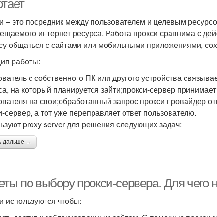
отает
и – это посредник между пользователем и целевым ресурсо
сещаемого интернет ресурса. Работа прокси сравнима с дей
су общаться с сайтами или мобильными приложениями, сох
ип работы:
ователь с собственного ПК или другого устройства связыва
са, на который планируется зайти;прокси-сервер принимае
ователя на свои;обработанный запрос прокси провайдер от
и-сервер, а тот уже переправляет ответ пользователю.
ьзуют proxy server для решения следующих задач:
ь дальше →
еты по выбору прокси-сервера. Для чего 
и используются чтобы: