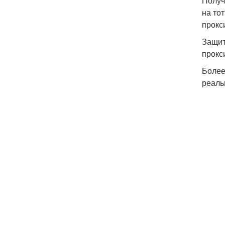
Получ
на то
прокс
Защит
прокс
Более
реаль