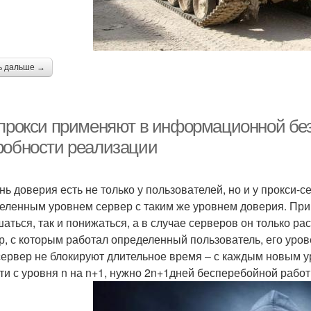
ь дальше →
 прокси применяют в информационной без
робности реализации
нь доверия есть не только у пользователей, но и у прокси-
еленным уровнем сервер с таким же уровнем доверия. При 
аться, так и понижаться, а в случае серверов он только ра
р, с которым работал определенный пользователь, его уро
сервер не блокируют длительное время – с каждым новым у
ти с уровня n на n+1, нужно 2n+1дней бесперебойной работ