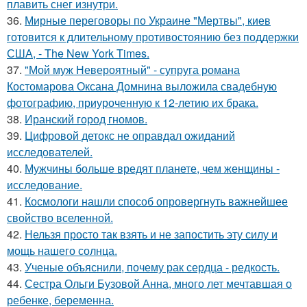
плавить снег изнутри.
36.
Мирные переговоры по Украине "Мертвы", киев
готовится к длительному противостоянию без поддержки
США, - The New York Times.
37.
"Мой муж Невероятный" - супруга романа
Костомарова Оксана Домнина выложила свадебную
фотографию, приуроченную к 12-летию их брака.
38.
Иранский город гномов.
39.
Цифровой детокс не оправдал ожиданий
исследователей.
40.
Мужчины больше вредят планете, чем женщины -
исследование.
41.
Космологи нашли способ опровергнуть важнейшее
свойство вселенной.
42.
Нельзя просто так взять и не запостить эту силу и
мощь нашего солнца.
43.
Ученые объяснили, почему рак сердца - редкость.
44.
Сестра Ольги Бузовой Анна, много лет мечтавшая о
ребенке, беременна.