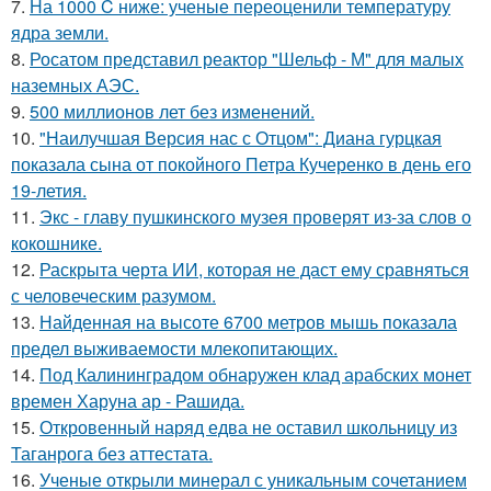
7.
На 1000 C ниже: ученые переоценили температуру
ядра земли.
8.
Росатом представил реактор "Шельф - М" для малых
наземных АЭС.
9.
500 миллионов лет без изменений.
10.
"Наилучшая Версия нас с Отцом": Диана гурцкая
показала сына от покойного Петра Кучеренко в день его
19-летия.
11.
Экс - главу пушкинского музея проверят из-за слов о
кокошнике.
12.
Раскрыта черта ИИ, которая не даст ему сравняться
с человеческим разумом.
13.
Найденная на высоте 6700 метров мышь показала
предел выживаемости млекопитающих.
14.
Под Калининградом обнаружен клад арабских монет
времен Харуна ар - Рашида.
15.
Откровенный наряд едва не оставил школьницу из
Таганрога без аттестата.
16.
Ученые открыли минерал с уникальным сочетанием