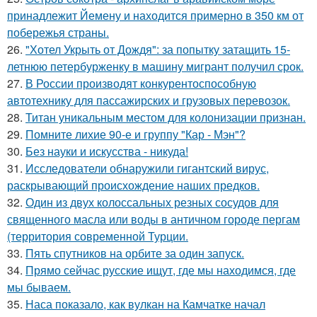
принадлежит Йемену и находится примерно в 350 км от
побережья страны.
26.
"Хотел Укрыть от Дождя": за попытку затащить 15-
летнюю петербурженку в машину мигрант получил срок.
27.
В России производят конкурентоспособную
автотехнику для пассажирских и грузовых перевозок.
28.
Титан уникальным местом для колонизации признан.
29.
Помните лихие 90-е и группу "Кар - Мэн"?
30.
Без науки и искусства - никуда!
31.
Исследователи обнаружили гигантский вирус,
раскрывающий происхождение наших предков.
32.
Один из двух колоссальных резных сосудов для
священного масла или воды в античном городе пергам
(территория современной Турции.
33.
Пять спутников на орбите за один запуск.
34.
Прямо сейчас русские ищут, где мы находимся, где
мы бываем.
35.
Наса показало, как вулкан на Камчатке начал