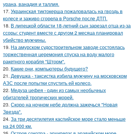
урана, ванадия и таллия.
17.
Украинская тиктокерша пожаловалась на гвоздь в
колесе и заживо сгорела в Porsche после ДТП.
18.
В липецкой области 18-летний сын зарезал отца из-за
ссоры: студент вместе с другом 2 месяца планировал
убийство мужчины.
19.
На амурском судостроительном заводе состоялась
торжественная церемония спуска на воду малого
ракетного корабля "Шторм".
20.
Какие они, компьютеры будущего?
21.
Девушка - таксистка избила мужчину на московском
АЗС после попытки спустить ей колесо.
22.
Медуза цефея - один из самых необычных
обитателей тропических морей.
23.
Скоро на ночном небе должна зажечься "Новая
Звезда".
24.
За три десятилетия каспийское море стало меньше
на 24 000 км.
25.
Остров сокотра - архипелаг в аравийском море