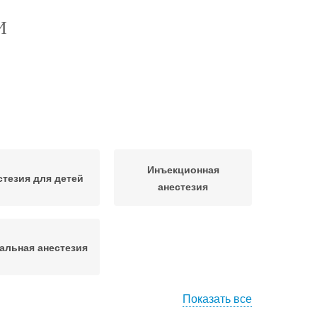
И
Инъекционная
стезия для детей
анестезия
альная анестезия
Показать все