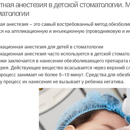
тная анестезия в детской стоматологии. 
матологии
ая анестезия – это самый востребованный метод обезболива
ся на аппликационную и инъекционную (проводниковую и и
кационная анестезия для детей в стоматологии
кационная анестезия часто используется в детской стоматол
ики заключается в нанесении обезболивающего препарата н
прея. Действующее вещество всасывается через верхний сло
процесс занимает не более 5–10 минут. Средства для обезб
у процесс их нанесения не вызывает у ребенка негатива.