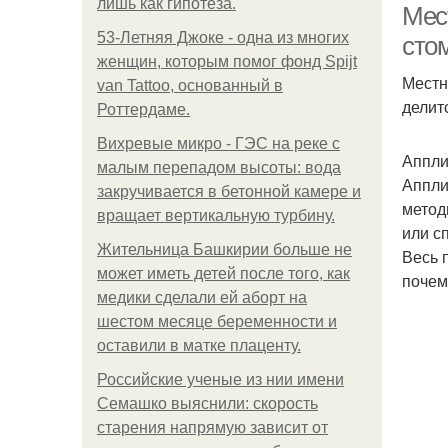
лишь как гипотеза.
Мес
53-Летняя Джоке - одна из многих
сто
женщин, которым помог фонд Spijt
Местн
van Tattoo, основанный в
делит
Роттердаме.
Вихревые микро - ГЭС на реке с
Аппли
малым перепадом высоты: вода
Аппли
закручивается в бетонной камере и
метод
вращает вертикальную турбину.
или с
Жительница Башкирии больше не
Весь 
может иметь детей после того, как
почем
медики сделали ей аборт на
шестом месяце беременности и
оставили в матке плаценту.
Российские ученые из нии имени
Семашко выяснили: скорость
старения напрямую зависит от