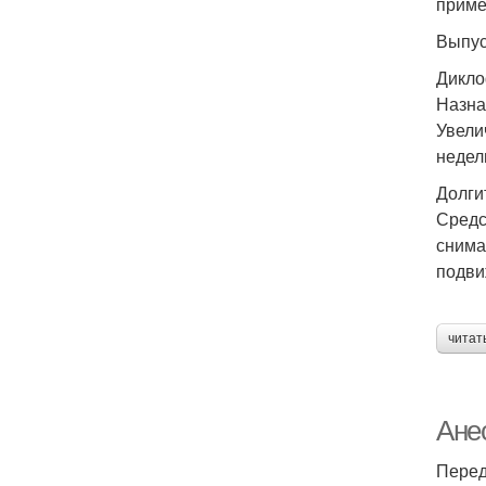
приме
Выпус
Дикло
Назна
Увели
недел
Долги
Средс
снима
подви
читат
Анес
Перед