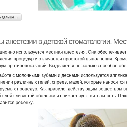
ь дальше →
ы анестезии в детской стоматологии. Мес
ционно используется местная анестезия. Она обеспечивае
дения процедур и отличается простотой выполнения. Кроме
ум противопоказаний. Выделяется несколько способов обез
аботе с молочными зубами и деснами используется апплика
нении различных гелей, спреев, мазей, которые наносятся н
руемых процедур. Как правило, действующим веществом вы
й слой слизистой оболочки и снижает чувствительность. Плю
равится ребенку.