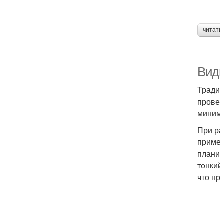
читат
Вид
Тради
прове
миним
При р
приме
плани
тонки
что н