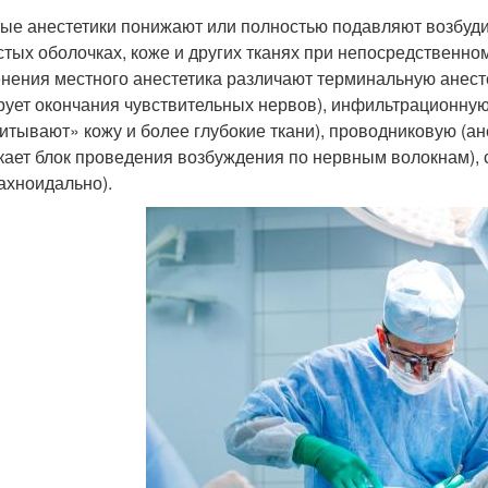
ые анестетики понижают или полностью подавляют возбуди
стых оболочках, коже и других тканях при непосредственном
нения местного анестетика различают терминальную анестез
рует окончания чувствительных нервов), инфильтрационную
итывают» кожу и более глубокие ткани), проводниковую (ане
кает блок проведения возбуждения по нервным волокнам), 
ахноидально).