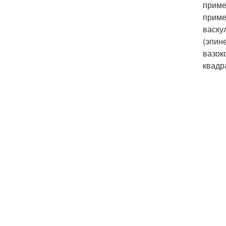
приме
приме
васку
(эпин
вазок
квадр