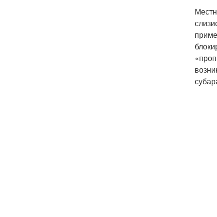
Местн
слизи
приме
блоки
«проп
возни
субар