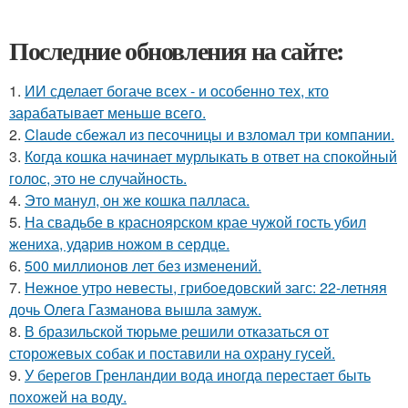
Последние обновления на сайте:
1.
ИИ сделает богаче всех - и особенно тех, кто
зарабатывает меньше всего.
2.
Claude сбежал из песочницы и взломал три компании.
3.
Когда кошка начинает мурлыкать в ответ на спокойный
голос, это не случайность.
4.
Это манул, он же кошка палласа.
5.
На свадьбе в красноярском крае чужой гость убил
жениха, ударив ножом в сердце.
6.
500 миллионов лет без изменений.
7.
Нежное утро невесты, грибоедовский загс: 22-летняя
дочь Олега Газманова вышла замуж.
8.
В бразильской тюрьме решили отказаться от
сторожевых собак и поставили на охрану гусей.
9.
У берегов Гренландии вода иногда перестает быть
похожей на воду.