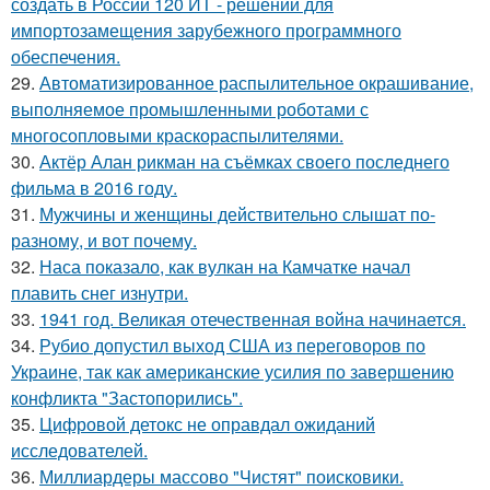
создать в России 120 ИТ - решений для
импортозамещения зарубежного программного
обеспечения.
29.
Автоматизированное распылительное окрашивание,
выполняемое промышленными роботами с
многосопловыми краскораспылителями.
30.
Актёр Алан рикман на съёмках своего последнего
фильма в 2016 году.
31.
Мужчины и женщины действительно слышат по-
разному, и вот почему.
32.
Наса показало, как вулкан на Камчатке начал
плавить снег изнутри.
33.
1941 год. Великая отечественная война начинается.
34.
Рубио допустил выход США из переговоров по
Украине, так как американские усилия по завершению
конфликта "Застопорились".
35.
Цифровой детокс не оправдал ожиданий
исследователей.
36.
Миллиардеры массово "Чистят" поисковики.