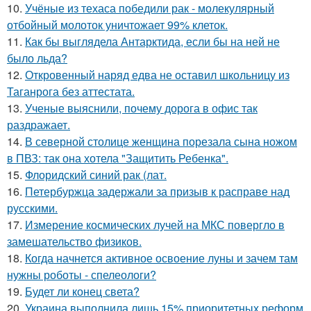
10.
Учёные из техаса победили рак - молекулярный
отбойный молоток уничтожает 99% клеток.
11.
Как бы выглядела Антарктида, если бы на ней не
было льда?
12.
Откровенный наряд едва не оставил школьницу из
Таганрога без аттестата.
13.
Ученые выяснили, почему дорога в офис так
раздражает.
14.
В северной столице женщина порезала сына ножом
в ПВЗ: так она хотела "Защитить Ребенка".
15.
Флоридский синий рак (лат.
16.
Петербуржца задержали за призыв к расправе над
русскими.
17.
Измерение космических лучей на МКС повергло в
замешательство физиков.
18.
Когда начнется активное освоение луны и зачем там
нужны роботы - спелеологи?
19.
Будет ли конец света?
20.
Украина выполнила лишь 15% приоритетных реформ