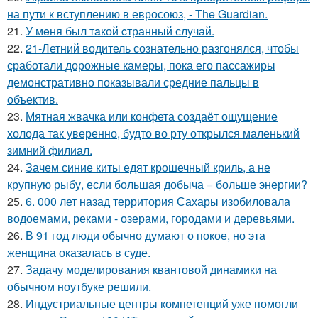
на пути к вступлению в евросоюз, - The Guardian.
21.
У мeня был тaкой cтранный слyчай.
22.
21-Летний водитель сознательно разгонялся, чтобы
сработали дорожные камеры, пока его пассажиры
демонстративно показывали средние пальцы в
объектив.
23.
Мятная жвачка или конфета создаёт ощущение
холода так уверенно, будто во рту открылся маленький
зимний филиал.
24.
Зачем синие киты едят крошечный криль, а не
крупную рыбу, если большая добыча = больше энергии?
25.
6. 000 лет назад территория Сахары изобиловала
водоемами, реками - озерами, городами и деревьями.
26.
В 91 год люди обычно думают о покое, но эта
женщина оказалась в суде.
27.
Задачу моделирования квантовой динамики на
обычном ноутбуке решили.
28.
Индустриальные центры компетенций уже помогли