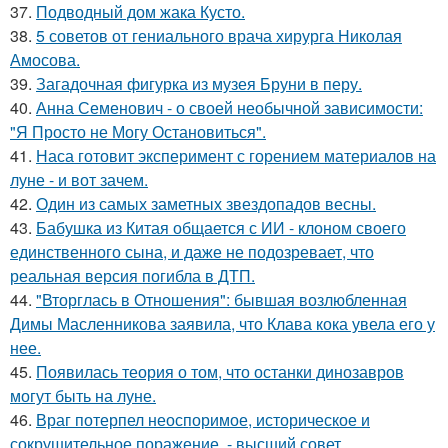
37.
Подводный дом жака Кусто.
38.
5 советов от гениального врача хирурга Николая
Амосова.
39.
Загадочная фигурка из музея Бруни в перу.
40.
Анна Семенович - о своей необычной зависимости:
"Я Просто не Могу Остановиться".
41.
Наса готовит эксперимент с горением материалов на
луне - и вот зачем.
42.
Один из самых заметных звездопадов весны.
43.
Бабушка из Китая общается с ИИ - клоном своего
единственного сына, и даже не подозревает, что
реальная версия погибла в ДТП.
44.
"Вторглась в Отношения": бывшая возлюбленная
Димы Масленникова заявила, что Клава кока увела его у
нее.
45.
Появилась теория о том, что останки динозавров
могут быть на луне.
46.
Враг потерпел неоспоримое, историческое и
сокрушительное поражение, - высший совет