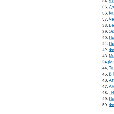
34.
5 
35.
До
36.
Ка
37.
Че
38.
Бе
39.
Эк
40.
По
41.
Пр
42.
Фи
43.
Мы
24 (Мс
44.
Та
45.
В 
46.
Ат
47.
Ам
48.
- 
49.
По
50.
Фи