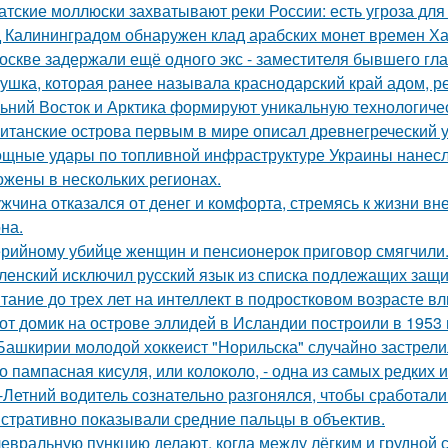
атские моллюски захватывают реки России: есть угроза для
 Калининградом обнаружен клад арабских монет времен Ха
оскве задержали ещё одного экс - заместителя бывшего гл
ушка, которая ранее называла краснодарский край адом, р
ьний Восток и Арктика формируют уникальную технологиче
итанские острова первым в мире описал древнегреческий 
щные удары по топливной инфраструктуре Украины нанесла
ожены в нескольких регионах.
жчина отказался от денег и комфорта, стремясь к жизни вн
на.
рийному убийце женщин и пенсионерок приговор смягчили
ленский исключил русский язык из списка подлежащих защи
тание до трех лет на интеллект в подростковом возрасте вл
от домик на острове эллидей в Исландии построили в 1953 
Башкирии молодой хоккеист "Норильска" случайно застрелил
о пампасная кисуля, или колоколо, - одна из самых редких
-Летний водитель сознательно разгонялся, чтобы сработал
стративно показывали средние пальцы в объектив.
евральную пункцию делают, когда между лёгким и грудной с