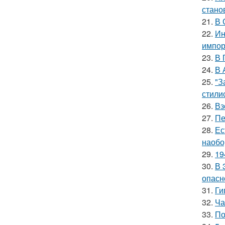
стано
21.
В 
22.
Ин
импор
23.
В 
24.
В 
25.
"З
стили
26.
Вз
27.
Пе
28.
Ес
наобо
29.
19
30.
В 
опасн
31.
Ги
32.
Ча
33.
По