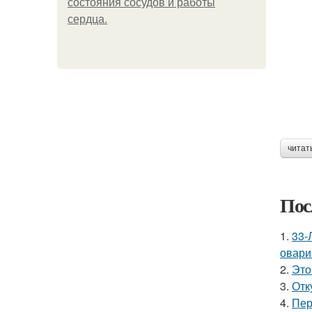
состояния сосудов и работы
сердца.
читат
Пос
1.
33-
овари
2.
Это
3.
Отк
4.
Пер