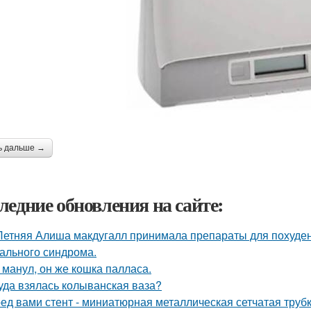
ь дальше →
ледние обновления на сайте:
Летняя Алиша макдугалл принимала препараты для похуде
ального синдрома.
 манул, он же кошка палласа.
уда взялась колыванская ваза?
ед вами стент - миниатюрная металлическая сетчатая трубк