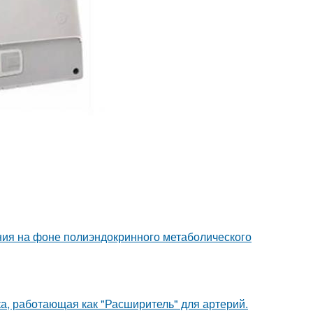
ния на фоне полиэндокринного метаболического
а, работающая как "Расширитель" для артерий.