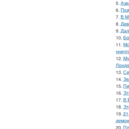
5.
Ази
6.
Под
7.
В М
8.
Дев
9.
Дал
10.
Бр
11.
Мо
уничт
12.
Му
Лондо
13.
Се
14.
Зе
15.
Пи
16.
Эт
17.
В 
18.
Эт
19.
21
демон
20.
Пл