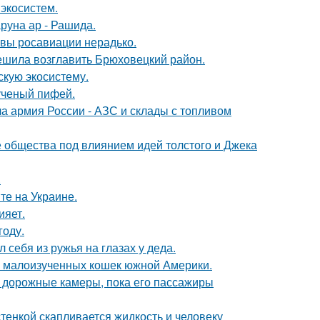
 экосистем.
руна ар - Рашида.
авы росавиации нерадько.
ешила возглавить Брюховецкий район.
скую экосистему.
ученый пифей.
 армия России - АЗС и склады с топливом
е общества под влиянием идей толстого и Джека
.
те на Украине.
ияет.
году.
 себя из ружья на глазах у деда.
 и малоизученных кошек южной Америки.
и дорожные камеры, пока его пассажиры
тенкой скапливается жидкость и человеку