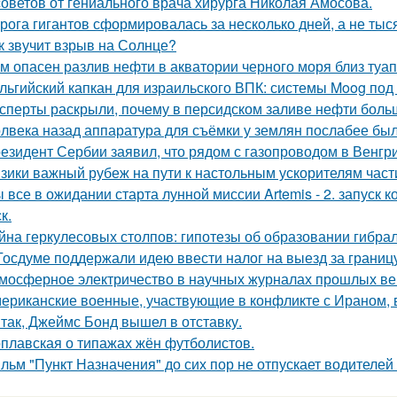
советов от гениального врача хирурга Николая Амосова.
рога гигантов сформировалась за несколько дней, а не тыся
к звучит взрыв на Солнце?
м опасен разлив нефти в акватории черного моря близ туа
льгийский капкан для израильского ВПК: системы Moog под
сперты раскрыли, почему в персидском заливе нефти больш
лвека назад аппаратура для съёмки у землян послабее был
езидент Сербии заявил, что рядом с газопроводом в Венгр
зики важный рубеж на пути к настольным ускорителям част
 все в ожидании старта лунной миссии Artemis - 2. запуск к
к.
йна геркулесовых столпов: гипотезы об образовании гибрал
Госдуме поддержали идею ввести налог на выезд за границу
мосферное электричество в научных журналах прошлых ве
ериканские военные, участвующие в конфликте с Ираном, 
Итак, Джеймс Бонд вышел в отставку.
плавская о типажах жён футболистов.
льм "Пункт Назначения" до сих пор не отпускает водителей