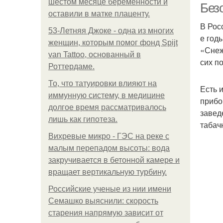
шестом месяце беременности и
Без
оставили в матке плаценту.
В Рос
53-Летняя Джоке - одна из многих
е год
женщин, которым помог фонд Spijt
«Снеж
van Tattoo, основанный в
сих п
Роттердаме.
То, что татуировки влияют на
Есть 
иммунную систему, в медицине
прибо
долгое время рассматривалось
завед
лишь как гипотеза.
табач
Вихревые микро - ГЭС на реке с
малым перепадом высоты: вода
закручивается в бетонной камере и
вращает вертикальную турбину.
Российские ученые из нии имени
Семашко выяснили: скорость
старения напрямую зависит от