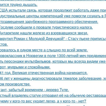
вится трудно дышать.
США испытали связь, которая продолжит работать даже пр
дустриальные центры компетенций уже помогли создать в 
тозамещения зарубежного программного обеспечения.
Госдуме сообщили о провале туристического налога.
Антарктиде нашли железо из взорвавшихся звезд.
акрутил Роман с Молодой Девушкой" - Стасу пьехе припис
стов.
орвалось в одном месте а слышно по всей земле.
рвоклассник в Норвегии в поле 1300-летний меч предвикин
ть персонажи мультфильмов, которых мы всегда видим уже 
рот, мудрыми и спокойными.
41 год. Великая отечественная война начинается.
36 лет у женщины диагностировали тяжелое заболевание, хо
ом производстве.
гант, забытый временем - дерево Туле.
стный владелец статуи отправил её на обычную реставрацию
чему у кого-то вес уходит легко, а у кого-то - нет?