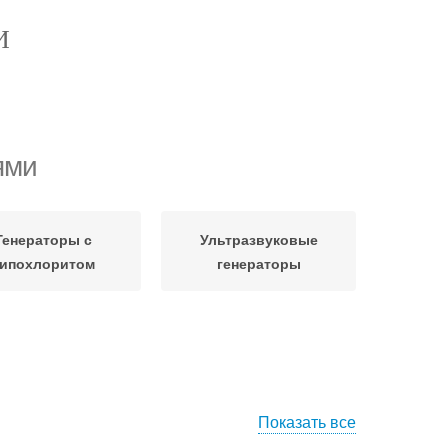
И
ями
Генераторы с
Ультразвуковые
гипохлоритом
генераторы
Показать все