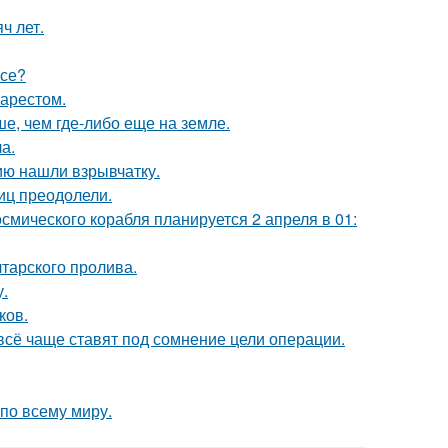
ч лет.
псе?
 арестом.
е, чем где-либо еще на земле.
а.
ию нашли взрывчатку.
иц преодолели.
осмического корабля планируется 2 апреля в 01:
тарского пролива.
.
ков.
всё чаще ставят под сомнение цели операции.
 по всему миру.