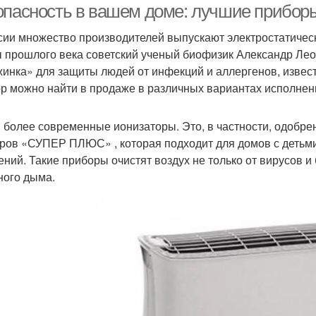
опасность в вашем доме: лучшие приборы 
сии множество производителей выпускают электростатическ
ы прошлого века советский ученый биофизик Александр Ле
инка» для защиты людей от инфекций и аллергенов, извест
ор можно найти в продаже в различных вариантах исполнен
и более современные ионизаторы. Это, в частности, одобр
ров «СУПЕР ПЛЮС» , которая подходит для домов с детьми, 
ений. Такие приборы очистят воздух не только от вирусов и 
ного дыма.