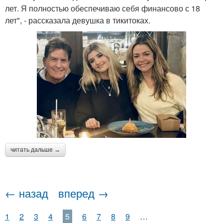
лет. Я полностью обеспечиваю себя финансово с 18
лет", - рассказала девушка в тикитоках.
читать дальше →
← назад
вперед →
1
2
3
4
5
6
7
8
9
…