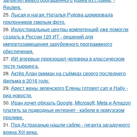
Reuters.
25.
Лысая и нагая: Наталья Рудова шокировала
поклонников смелым фото.
26.
Индустриальные центры компетенций уже помогли
создать в России 120 ИТ - решений для
импортозамещения зарубежного программного
обеспечения.
27.
ИИ впервые превзошел человека в классическом
тесте тьюринга.
28.
Актёр Алан рикман на съёмках своего последнего
фильма в 2016 году.
29.
Арест жены зеленского Елены готовят сап и Набу -
риа новости.
30.
Иран хочет обязать Google, Microsoft, Meta и Amazon
платить за подводные интернет - кабели в ормузском
проливе.
31.
Под Астраханью нашли саблю - гиганта загадочного
воина Xiii века.