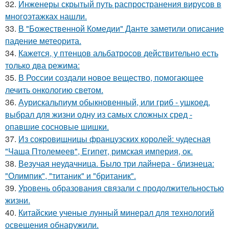
32.
Инженеры скрытый путь распространения вирусов в
многоэтажках нашли.
33.
В "Божественной Комедии" Данте заметили описание
падение метеорита.
34.
Кажется, у птенцов альбатросов действительно есть
только два режима:
35.
В России создали новое вещество, помогающее
лечить онкологию светом.
36.
Аурискальпиум обыкновенный, или гриб - ушкоед,
выбрал для жизни одну из самых сложных сред -
опавшие сосновые шишки.
37.
Из сокровищницы французских королей: чудесная
"Чаша Птолемеев", Египет, римская империя, ок.
38.
Везучая неудачница. Было три лайнера - близнеца:
"Олимпик", "титаник" и "британик".
39.
Уровень образования связали с продолжительностью
жизни.
40.
Китайские ученые лунный минерал для технологий
освещения обнаружили.