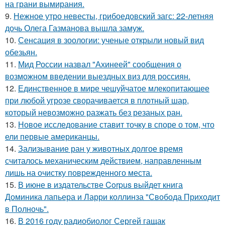
на грани вымирания.
9.
Нежное утро невесты, грибоедовский загс: 22-летняя
дочь Олега Газманова вышла замуж.
10.
Сенсация в зоологии: ученые открыли новый вид
обезьян.
11.
Мид России назвал "Ахинеей" сообщения о
возможном введении выездных виз для россиян.
12.
Единственное в мире чешуйчатое млекопитающее
при любой угрозе сворачивается в плотный шар,
который невозможно разжать без резаных ран.
13.
Новое исследование ставит точку в споре о том, что
ели первые американцы.
14.
Зализывание ран у животных долгое время
считалось механическим действием, направленным
лишь на очистку поврежденного места.
15.
В июне в издательстве Corpus выйдет книга
Доминика лапьера и Ларри коллинза "Свобода Приходит
в Полночь".
16.
В 2016 году радиобиолог Сергей гащак