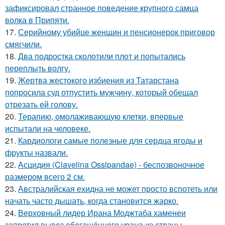
зафиксировал странное поведение крупного самца
волка в Припяти.
17.
Серийному убийце женщин и пенсионерок приговор
смягчили.
18.
Два подростка сколотили плот и попытались
переплыть волгу.
19.
Жертва жестокого избиения из Татарстана
попросила суд отпустить мужчину, который обещал
отрезать ей голову.
20.
Терапию, омолаживающую клетки, впервые
испытали на человеке.
21.
Кардиологи самые полезные для сердца ягоды и
фрукты назвали.
22.
Асцидия (Clavelina Ossipandae) - беспозвоночное
размером всего 2 см.
23.
Австралийская ехидна не может просто вспотеть или
начать часто дышать, когда становится жарко.
24.
Верховный лидер Ирана Моджтаба хаменеи
запретил вывоз обогащённого урана из страны, -