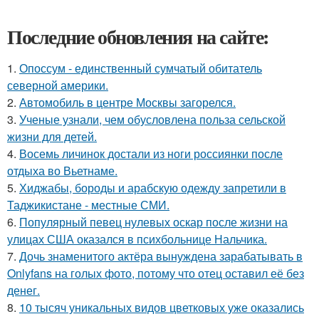
Последние обновления на сайте:
1.
Опоссум - единственный сумчатый обитатель
северной америки.
2.
Автомобиль в центре Москвы загорелся.
3.
Ученые узнали, чем обусловлена польза сельской
жизни для детей.
4.
Восемь личинок достали из ноги россиянки после
отдыха во Вьетнаме.
5.
Хиджабы, бороды и арабскую одежду запретили в
Таджикистане - местные СМИ.
6.
Популярный певец нулевых оскар после жизни на
улицах США оказался в психбольнице Нальчика.
7.
Дочь знаменитого актёра вынуждена зарабатывать в
Onlyfans на голых фото, потому что отец оставил её без
денег.
8.
10 тысяч уникальных видов цветковых уже оказались