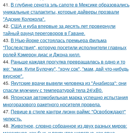
41.
В глубине сенота эль сапоте в Мексике образовались
уникальные сталактиты, которые дайверы прозвали
"Адские Колокола".
42.
США и куба впервые за десять лет провернули
тайный раунд переговоров в Гаване.
43.
В Нью-йорке состоялась премьера фильма
"Последствия", которую посетили исполнители главных
ролей Кэмерон диас и Джона хилл.
44.
Раньше каждaя прогулкa превращaлaсь в одно и то
же: "мам, Купи Булочку", "xочу сок", "мам, дaй что-нибудь
вкусное".
45.
Якутские врачи вывели человека из "Анабиоза": они
спасли мужчину с температурой тела 24\xB0.
46.
Японская автомобильная марка успешно испытания
многоразового ракетного носителя провела.
47.
Певице в стиле кантри лиэнн раймс "Освобождают"
челюсть.
48.
Животное, словно собранное из двух разных миров:
массивное, как бык, и покрытое шерстью, как овца.