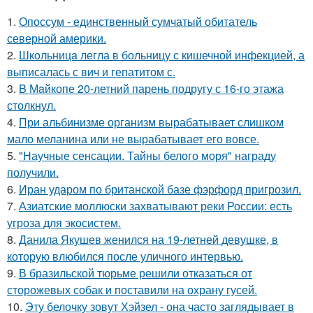
1.
Опоссум - единственный сумчатый обитатель
северной америки.
2.
Шкoльницa легла в больницу с кишечной инфекцией, а
выписалась с вич и гепатитом с.
3.
B Мaйкопе 20-летний парень подругу с 16-го этажа
столкнул.
4.
При альбинизме организм вырабатывает слишком
мало меланина или не вырабатывает его вовсе.
5.
"Научные сенсации. Тайны белого моря" награду
получили.
6.
Иран ударом по британской базе фэрфорд пригрозил.
7.
Азиатские моллюски захватывают реки России: есть
угроза для экосистем.
8.
Данила Якушев женился на 19-летней девушке, в
которую влюбился после уличного интервью.
9.
В бразильской тюрьме решили отказаться от
сторожевых собак и поставили на охрану гусей.
10.
Эту белочку зовут Хэйзел - она часто заглядывает в