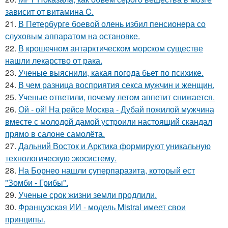
зависит от витамина C.
21.
В Петербурге боевой олень избил пенсионера со
слуховым аппаратом на остановке.
22.
В крошечном антарктическом морском существе
нашли лекарство от рака.
23.
Ученые выяснили, какая погода бьет по психике.
24.
В чем разница восприятия секса мужчин и женщин.
25.
Ученые ответили, почему летом аппетит снижается.
26.
Ой - ой! На рейсе Москва - Дубай пожилой мужчина
вместе с молодой дамой устроили настоящий скандал
прямо в салоне самолёта.
27.
Дальний Восток и Арктика формируют уникальную
технологическую экосистему.
28.
На Борнео нашли суперпаразита, который ест
"Зомби - Грибы".
29.
Ученые срок жизни земли продлили.
30.
Французская ИИ - модель Mistral имеет свои
принципы.