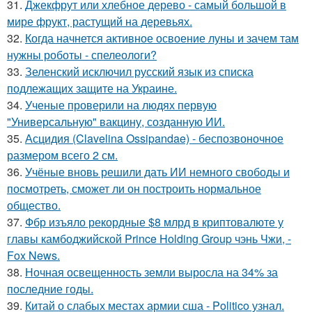
31.
Джекфрут или хлебное дерево - самый большой в
мире фрукт, растущий на деревьях.
32.
Когда начнется активное освоение луны и зачем там
нужны роботы - спелеологи?
33.
Зеленский исключил русский язык из списка
подлежащих защите на Украине.
34.
Ученые проверили на людях первую
"Универсальную" вакцину, созданную ИИ.
35.
Асцидия (Clavelina Ossipandae) - беспозвоночное
размером всего 2 см.
36.
Учёные вновь решили дать ИИ немного свободы и
посмотреть, сможет ли он построить нормальное
общество.
37.
Фбр изъяло рекордные $8 млрд в криптовалюте у
главы камбоджийской Prince Holding Group чэнь Чжи, -
Fox News.
38.
Ночная освещенность земли выросла на 34% за
последние годы.
39.
Китай о слабых местах армии сша - Politico узнал.