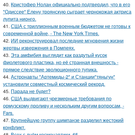
40.
Кристофер Нолан официально подтвердил, что в его
"Одиссее" Елену троянскую сыграет чернокожая актриса
лупита нионго.
41.
США с триллионным военным бюджетом не готовы к
современной войне, - The New York Times.
42.
ИИ реконструировал последние мгновения жизни
жертвы извержения в Помпеях.
43.
Эта амфибия выглядит как раздутый кусок
фиолетового пластика, но её странная внешность -
прямое следствие эволюционного тупика.
44.
Астронавты "Артемиды-2" и Станции"тяньгун"
установили совместный космический рекорд.
45.
Парада не будет?
46.
США выдвигают чрезмерные требования по
ормузскому проливу и нескольким другим вопросам, -
Fars.
47.
Крупнейшую группу шимпанзе разделил жестокий
конфликт.
48.
Всех с днём космонавтики. 65.