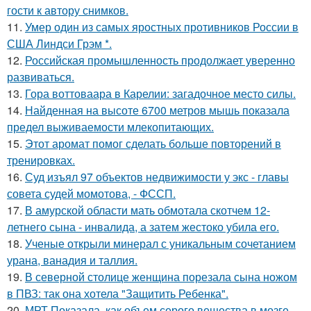
гости к автору снимков.
11.
Умер один из самых яростных противников России в
США Линдси Грэм *.
12.
Российская промышленность продолжает уверенно
развиваться.
13.
Гора воттоваара в Карелии: загадочное место силы.
14.
Найденная на высоте 6700 метров мышь показала
предел выживаемости млекопитающих.
15.
Этот аромат помог сделать больше повторений в
тренировках.
16.
Суд изъял 97 объектов недвижимости у экс - главы
совета судей момотова, - ФССП.
17.
В амурской области мать обмотала скотчем 12-
летнего сына - инвалида, а затем жестоко убила его.
18.
Ученые открыли минерал с уникальным сочетанием
урана, ванадия и таллия.
19.
В северной столице женщина порезала сына ножом
в ПВЗ: так она хотела "Защитить Ребенка".
20.
МРТ Показала, как объем серого вещества в мозге