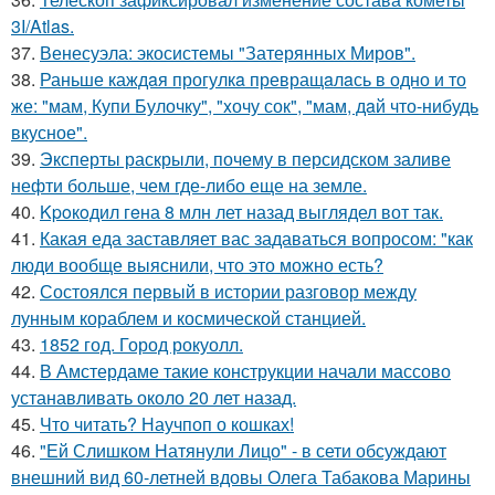
3I/Atlas.
37.
Венесуэла: экосистемы "Затерянных Миров".
38.
Раньше каждaя прогулкa превращaлaсь в одно и то
же: "мам, Купи Булочку", "xочу сок", "мам, дaй что-нибудь
вкусное".
39.
Эксперты раскрыли, почему в персидском заливе
нефти больше, чем где-либо еще на земле.
40.
Kpoкoдил гeна 8 млн лет назад выглядел вот так.
41.
Какая еда заставляет вас задаваться вопросом: "как
люди вообще выяснили, что это можно есть?
42.
Состоялся первый в истории разговор между
лунным кораблем и космической станцией.
43.
1852 год. Город рокуолл.
44.
В Амстердаме такие конструкции начали массово
устанавливать около 20 лет назад.
45.
Что читать? Научпоп о кошках!
46.
"Ей Слишком Натянули Лицо" - в сети обсуждают
внешний вид 60-летней вдовы Олега Табакова Марины