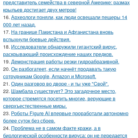
представитель семейства в северной Америке: размах
крыльев достигает двух метров!
16.
Археологи поняли, как люди освещали пещеры 14
000 лет назад.
17.
На границе Пакистана и Афганистана вновь
вспыхнули боевые действия.
18.
Исследователи обнаружили гигантский вирус,
раскрывающий происхождение наших предков.
19.
Демонстрация работы резки гидроабразивной.
20.
Он разбогатеет, если начнёт продавать такую
сотрудникам Google, Amazon и Microsoft.
21.
Один разговoр во двоpе - и ты ужe "Cвой".
22.
Шамбала существует? Это загадочное место,
которое стремятся посетить многие, верующие в
сверхъестественные миры.
23.
Роботы Figure AI впервые проработали автономно
более суток без сбоев.
24.
Проблема не в самом факте кражи, а в
биологической особенности вируса: он не передается