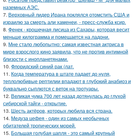
наземных АЭС.
7.
Верховный лидер Ирана поклялся отомстить США и
израилю за смерть али хаменеи, - пресс-служба ксир.
8.
Фенек - крошечная лисица из Сахары, которая весит
меньше килограмма и помещается на ладони.
9.
Мне стало любопытно: самая известная актриса в
мире взрослого кино заявила, что не против интимной
близости с инопланетянами.
10.
Флоридский синий рак (лат.
11.
Когда температура в штате падает до нуля,
теплолюбивые рептилии впадают в глубокий анабиоз и
буквально сыплются с веток на тротуары.
12.
Великая чума 700 лет назад дотянулась до глухой
сибирской тайги - открытие.
13.
Шесть актёров, которых любила вся страна.
14.
Медуза цефея - один из самых необычных
обитателей тропических морей.
15.
Большая голубая цапля - это самый крупный