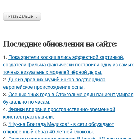
читать дальше →
Последние обновления на сайте:
1.
Пока зрители восхищались эффектной картинкой,
создатели фильма фактически построили одну из самых
точных визуальных моделей чёрной дыры.
2.
Днк из древних мумий инков подтвердила
европейское происхождение оспы.
3.
Осенью 1958 года в Стокгольме один пациент умирал
буквально по часам.
4.
Физики впервые пространственно-временной
кристалл расплавили.
5.
"Нужна Бригада Медиков" - в сети обсуждают
откровенный образ 40-летней глюкозы.
6.
Росатом представил реактор "Шельф - М" для малых