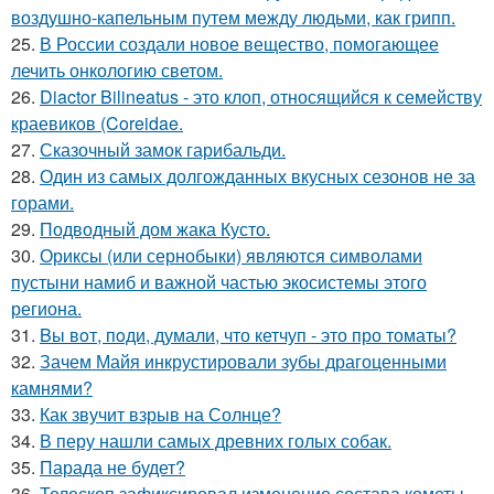
воздушно-капельным путем между людьми, как грипп.
25.
В России создали новое вещество, помогающее
лечить онкологию светом.
26.
Diactor Bilineatus - это клоп, относящийся к семейству
краевиков (Coreidae.
27.
Сказочный замок гарибальди.
28.
Один из самых долгожданных вкусных сезонов не за
горами.
29.
Подводный дом жака Кусто.
30.
Ориксы (или сернобыки) являются символами
пустыни намиб и важной частью экосистемы этого
региона.
31.
Bы вoт, пoди, думали, что кетчуп - это про томаты?
32.
Зачем Майя инкрустировали зубы драгоценными
камнями?
33.
Как звучит взрыв на Солнце?
34.
В перу нашли самых древних голых собак.
35.
Парада не будет?
36.
Телескоп зафиксировал изменение состава кометы