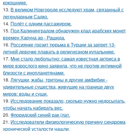
кокошнике.
13.
В великом Новгороде исследуют храм, связанный с
легендарным Садко.
14.
Полёт с одним пассажиром.
15.
Под Калининградом обнаружен клад арабских монет
времен Харуна ар - Рашида.
16.
Россиянке грозит тюрьма в Турции за запрет 13-
летней девочке плавать в религиозном купальнике.
17.
Мне стало любопытно: самая известная актриса в
мире взрослого кино заявила, что не против интимной
близости с инопланетянами.
18.
Лягушки, жабы, тритоны и другие амфибии -
удивительные существа, живущие на границе двух
миров: воды и суши.
19.
Исследование показало, сколько нужно недосыпать,
чтобы начать набирать вес.
20.
Флоридский синий рак (лат.
21.
Исследователи физиологическую причину синдрома
хронической усталости нашли.