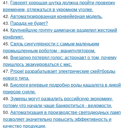
41.
Говорят хорошая шутка должна пройти проверку
временем, отлежаться в укромном уголке.
42.
Автоматизированная конвейерная модель.
43.
Парада не будет?
44.
Крупнейшую группу шимпанзе разделил жестокий
конфликт.
45.
Связь сингулярности с самым маленьким
промышленным роботом - манипулятором.
46.
Внезапно потерял голос: астронавт о том, почему
пришлось эвакуироваться с мкс.
47.
Propel разрабатывает электрические скейтборды
нового типа.
48.
Биологи впервые подробно роды кашалота в дикой
природе сняли.
49.
Зумеры могут развалить российскую экономику,
потому что начали чаще банкротиться - ведомости.
50.
Автоматизация в производстве светодиодных ламп
позволяет значительно повысить эффективность и
качество продукции.