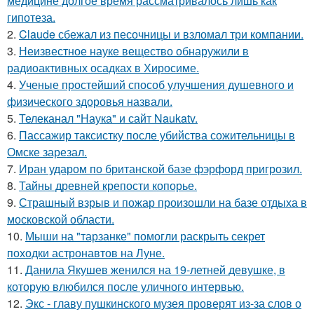
медицине долгое время рассматривалось лишь как
гипотеза.
2.
Claude сбежал из песочницы и взломал три компании.
3.
Неизвестное науке вещество обнаружили в
радиоактивных осадках в Хиросиме.
4.
Ученые простейший способ улучшения душевного и
физического здоровья назвали.
5.
Телеканал "Наука" и сайт Naukatv.
6.
Пассажир таксистку после убийства сожительницы в
Омске зарезал.
7.
Иран ударом по британской базе фэрфорд пригрозил.
8.
Тайны древней крепости копорье.
9.
Страшный взрыв и пожар произошли на базе отдыха в
московской области.
10.
Мыши на "тарзанке" помогли раскрыть секрет
походки астронавтов на Луне.
11.
Данила Якушев женился на 19-летней девушке, в
которую влюбился после уличного интервью.
12.
Экс - главу пушкинского музея проверят из-за слов о