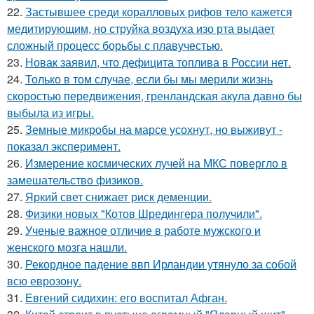
22.
Застывшее среди коралловых рифов тело кажется
медитирующим, но струйка воздуха изо рта выдает
сложный процесс борьбы с плавучестью.
23.
Новак заявил, что дефицита топлива в России нет.
24.
Только в том случае, если бы мы мерили жизнь
скоростью передвижения, гренландская акула давно бы
выбыла из игры.
25.
Земные микробы на марсе усохнут, но выживут -
показал эксперимент.
26.
Измерение космических лучей на МКС повергло в
замешательство физиков.
27.
Яркий свет снижает риск деменции.
28.
Физики новых "Котов Шредингера получили".
29.
Ученые важное отличие в работе мужского и
женского мозга нашли.
30.
Рекордное падение ввп Ирландии утянуло за собой
всю еврозону.
31.
Евгений сидихин: его воспитал Афган.