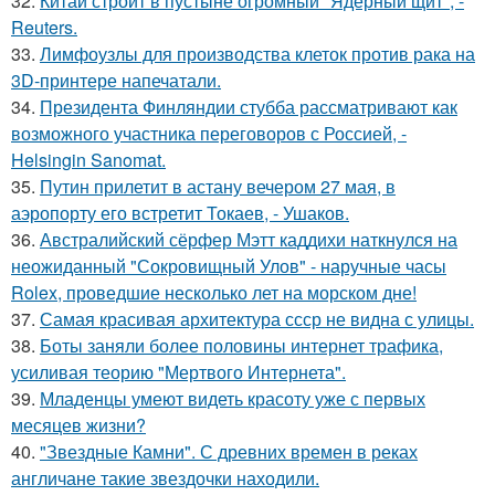
32.
Китай строит в пустыне огромный "Ядерный щит", -
Reuters.
33.
Лимфоузлы для производства клеток против рака на
3D-принтере напечатали.
34.
Президента Финляндии стубба рассматривают как
возможного участника переговоров с Россией, -
Helsingin Sanomat.
35.
Путин прилетит в астану вечером 27 мая, в
аэропорту его встретит Токаев, - Ушаков.
36.
Австралийский сёрфер Мэтт каддихи наткнулся на
неожиданный "Сокровищный Улов" - наручные часы
Rolex, проведшие несколько лет на морском дне!
37.
Самая красивая архитектура ссср не видна с улицы.
38.
Боты заняли более половины интернет трафика,
усиливая теорию "Мертвого Интернета".
39.
Младенцы умеют видеть красоту уже с первых
месяцев жизни?
40.
"Звездные Камни". С древних времен в реках
англичане такие звездочки находили.