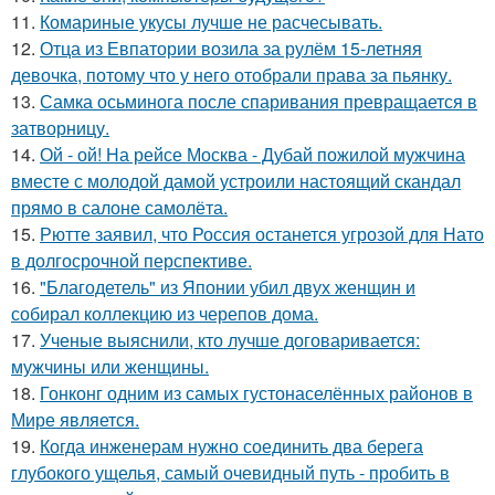
11.
Комариные укусы лучше не расчесывать.
12.
Отца из Евпатории возила за рулём 15-летняя
девочка, потому что у него отобрали права за пьянку.
13.
Самка осьминога после спаривания превращается в
затворницу.
14.
Ой - ой! На рейсе Москва - Дубай пожилой мужчина
вместе с молодой дамой устроили настоящий скандал
прямо в салоне самолёта.
15.
Рютте заявил, что Россия останется угрозой для Нато
в долгосрочной перспективе.
16.
"Благодетель" из Японии убил двух женщин и
собирал коллекцию из черепов дома.
17.
Ученые выяснили, кто лучше договаривается:
мужчины или женщины.
18.
Гонконг одним из самых густонаселённых районов в
Мире является.
19.
Когда инженерам нужно соединить два берега
глубокого ущелья, самый очевидный путь - пробить в