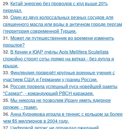
29.
Китай энергию без проводов с кпд выше 20%
передал.
30.
Один из двух колоссальных резных сосудов для
священного масла или воды в античном городе пергам
(территория современной Турции.
31.
Может ли путешественник во времени изменить
прошлое?
32.
В Кении и ЮАР пчёлы Apis Mellifera Scutellata
спокойно строят соты прямо на ветках - без дупла и
крыши.
33.
Финляндия проведёт крупные военные учения с
участием США и Германии у границ России.
34.
Россия провела успешный пуск новейшей ракеты
"Сармат", - командующий РВСН каракаев.
35.
Мы никогда не позволим Ирану иметь ядерное
оружие, - трамп.
36.
Анна Курникова играла в теннис с кольцом за более
чем $5 миллионов в 2004 году.
37.
Цифровой детокс не оправдал ожиданий