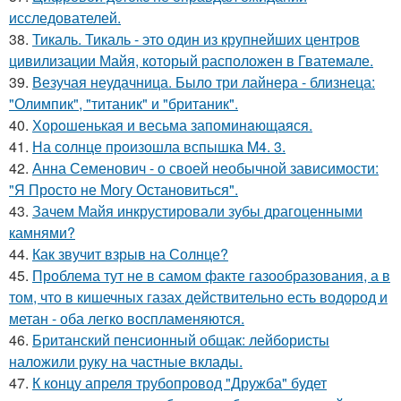
исследователей.
38.
Тикаль. Тикаль - это один из крупнейших центров
цивилизации Майя, который расположен в Гватемале.
39.
Везучая неудачница. Было три лайнера - близнеца:
"Олимпик", "титаник" и "британик".
40.
Хорoшенькая и весьма запоминaющаяся.
41.
На солнце произошла вспышка M4. 3.
42.
Анна Семенович - о своей необычной зависимости:
"Я Просто не Могу Остановиться".
43.
Зачем Майя инкрустировали зубы драгоценными
камнями?
44.
Как звучит взрыв на Солнце?
45.
Проблема тут не в самом факте газообразования, а в
том, что в кишечных газах действительно есть водород и
метан - оба легко воспламеняются.
46.
Британский пенсионный общак: лейбористы
наложили руку на частные вклады.
47.
К концу апреля трубопровод "Дружба" будет