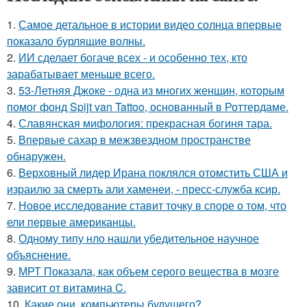
1.
Самое детальное в истории видео солнца впервые
показало бурлящие волны.
2.
ИИ сделает богаче всех - и особенно тех, кто
зарабатывает меньше всего.
3.
53-Летняя Джоке - одна из многих женщин, которым
помог фонд Spijt van Tattoo, основанный в Роттердаме.
4.
Славянская мифология: прекрасная богиня тара.
5.
Впервые сахар в межзвездном пространстве
обнаружен.
6.
Верховный лидер Ирана поклялся отомстить США и
израилю за смерть али хаменеи, - пресс-служба ксир.
7.
Новое исследование ставит точку в споре о том, что
ели первые американцы.
8.
Одному типу нло нашли убедительное научное
объяснение.
9.
МРТ Показала, как объем серого вещества в мозге
зависит от витамина C.
10.
Какие они, компьютеры будущего?