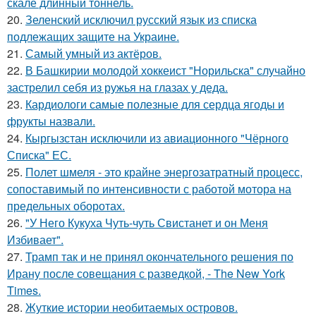
скале длинный тоннель.
20.
Зеленский исключил русский язык из списка
подлежащих защите на Украине.
21.
Самый умный из актёров.
22.
В Башкирии молодой хоккеист "Норильска" случайно
застрелил себя из ружья на глазах у деда.
23.
Кардиологи самые полезные для сердца ягоды и
фрукты назвали.
24.
Кыргызстан исключили из авиационного "Чёрного
Списка" ЕС.
25.
Полет шмеля - это крайне энергозатратный процесс,
сопоставимый по интенсивности с работой мотора на
предельных оборотах.
26.
"У Него Кукуха Чуть-чуть Свистанет и он Меня
Избивает".
27.
Трамп так и не принял окончательного решения по
Ирану после совещания с разведкой, - The New York
Times.
28.
Жуткие истории необитаемых островов.