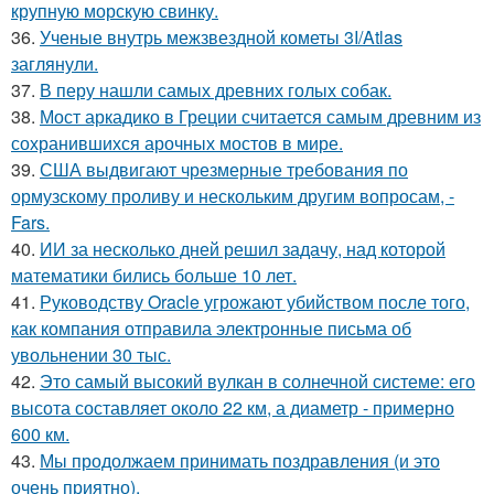
крупную морскую свинку.
36.
Ученые внутрь межзвездной кометы 3I/Atlas
заглянули.
37.
В перу нашли самых древних голых собак.
38.
Мост аркадико в Греции считается самым древним из
сохранившихся арочных мостов в мире.
39.
США выдвигают чрезмерные требования по
ормузскому проливу и нескольким другим вопросам, -
Fars.
40.
ИИ за несколько дней решил задачу, над которой
математики бились больше 10 лет.
41.
Руководству Oracle угрожают убийством после того,
как компания отправила электронные письма об
увольнении 30 тыс.
42.
Это самый высокий вулкан в солнечной системе: его
высота составляет около 22 км, а диаметр - примерно
600 км.
43.
Мы продолжаем принимать поздравления (и это
очень приятно).