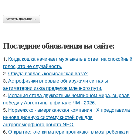
читать дальше →
Последние обновления на сайте:
1.
Когда кошка начинает мурлыкать в ответ на спокойный
голос, это не случайность.
2.
Откуда взялась колыванская ваза?
3.
Астрофизики впервые обнаружили сигналы
антиматерии из-за пределов млечного пути.
4.
Испания стала двукратным чемпионом мира, вырвав
победу у Аргентины в финале ЧМ - 2026.
5.
Норвежско - американская компания 1X представила
инновационную систему кистей рук для
антропоморфного робота NEO.
6.
Открытие: клетки матери проникают в мозг ребенка и