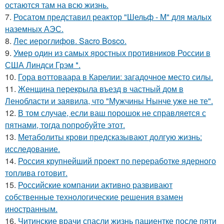
остаются там на всю жизнь.
7.
Росатом представил реактор "Шельф - М" для малых
наземных АЭС.
8.
Лес иероглифов. Sacro Bosco.
9.
Умер один из самых яростных противников России в
США Линдси Грэм *.
10.
Гора воттоваара в Карелии: загадочное место силы.
11.
Женщина перекрыла въезд в частный дом в
Ленобласти и заявила, что "Мужчины Нынче уже не те".
12.
В том случае, если ваш порошок не справляется с
пятнами, тогда попробуйте этот.
13.
Метаболиты крови предсказывают долгую жизнь:
исследование.
14.
Россия крупнейший проект по переработке ядерного
топлива готовит.
15.
Российские компании активно развивают
собственные технологические решения взамен
иностранным.
16.
Читинские врачи спасли жизнь пациентке после пяти