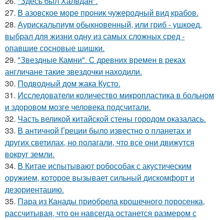
26.
"Здесь был Халвдан".
27.
В азовское море проник чужеродный вид крабов.
28.
Аурискальпиум обыкновенный, или гриб - ушкоед,
выбрал для жизни одну из самых сложных сред -
опавшие сосновые шишки.
29.
"Звездные Камни". С древних времен в реках
англичане такие звездочки находили.
30.
Подводный дом жака Кусто.
31.
Исследователи количество микропластика в больном
и здоровом мозге человека подсчитали.
32.
Часть великой китайской стены городом оказалась.
33.
В античной Греции было известно о планетах и
других светилах, но полагали, что все они движутся
вокруг земли.
34.
В Китае испытывают робособак с акустическим
оружием, которое вызывает сильный дискомфорт и
дезориентацию.
35.
Пара из Канады приобрела крошечного поросенка,
рассчитывая, что он навсегда останется размером с