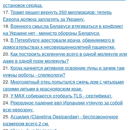
остановок сердца.
17.
Трамп решил вернуть 350 миллиардов: теперь
Европа должна заплатить за Украину.
18.
Военного смысла Беларуси втягиваться в конфликт
на Украине нет - министр обороны Беларуси.
19.
В Петербурге арестовали врача, обвиняемого в
домогательствах к несовершеннолетней пациентке.
20.
Как построить вселенную всего в одной молекуле или
даже в одной поре молекулы?
21.
Когда начнется активное освоение луны и зачем там
нужны роботы - спелеологи?
22.
Многодетный отец попытался сжечь дом с четырьмя
своими детьми в красноярском крае.
23.
У MAX собираются отобрать TLS - сертификат.
24.
Рекордное падение ввп Ирландии утянуло за собой
всю еврозону.
25.
Асцидия (Clavelina Ossipandae) - беспозвоночное
размером всего 2 см.