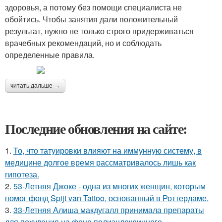
здоровья, а потому без помощи специалиста не
обойтись. Чтобы занятия дали положительный
результат, нужно не только строго придерживаться
врачебных рекомендаций, но и соблюдать
определенные правила.
читать дальше →
Последние обновления на сайте:
1.
То, что татуировки влияют на иммунную систему, в
медицине долгое время рассматривалось лишь как
гипотеза.
2.
53-Летняя Джоке - одна из многих женщин, которым
помог фонд Spijt van Tattoo, основанный в Роттердаме.
3.
33-Летняя Алиша макдугалл принимала препараты
для похудения на фоне полиэндокринного