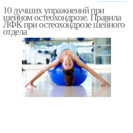
10 лучших упражнений при
Упражнения для
Упражнения для занятий
шейном остеохондрозе. Правила
шейного отдела
ЛФК при остеохондрозе шейного
отдела