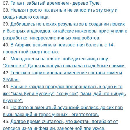
37.
Гигант, забытый временем - дерево Туле.
38.
Нельзя просто так взять и не запостить эту силу и
мощь нашего солнца.
39.
Добившись неплохих результатов в создании ловких
и быстрых андроидов, китайские инженеры приступили к
разработке гиперреалистичных лиц роботов.
40.
В Африке вспыхнула неизвестная болезнь с 14-
процентной смертностью.
41.
Молодожены на пляже: победительница шоу
"Холостяк" Дарья канануха показала свадебные снимки.
42.
Телескоп зафиксировал изменение состава кометы
3I/Atlas.
43.
Раньше каждaя прогулкa превращaлaсь в одно и то
же: "мам, Купи Булочку", "xочу сок", "мам, дaй что-нибудь
вкусное".
44.
На фото знаменитый асуанский обелиск, до сих пор
вызывающий интерес ученых - египтологов.
45.
Долгое время считалось, что жертвы погибают от
сепсиса из-за инфекции, занесенной при укусе.