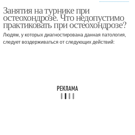
Занятия на турнике при
Тренировки при
Голова при шейном
остеохондрозе. Что недопустимо
шейном остеохондрозе
остеохондрозе
практиковать при остеохондрозе?
Людям, у которых диагностирована данная патология,
Головокружения при
следует воздерживаться от следующих действий:
шейном остеохондрозе