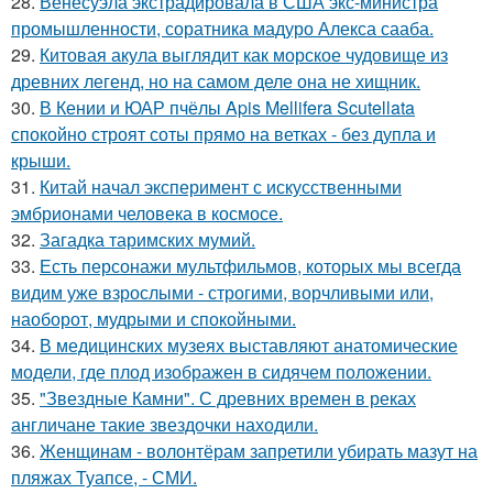
28.
Венесуэла экстрадировала в США экс-министра
промышленности, соратника мадуро Алекса сааба.
29.
Китовая акула выглядит как морское чудовище из
древних легенд, но на самом деле она не хищник.
30.
В Кении и ЮАР пчёлы Apis Mellifera Scutellata
спокойно строят соты прямо на ветках - без дупла и
крыши.
31.
Китай начал эксперимент с искусственными
эмбрионами человека в космосе.
32.
Загадка таримских мумий.
33.
Есть персонажи мультфильмов, которых мы всегда
видим уже взрослыми - строгими, ворчливыми или,
наоборот, мудрыми и спокойными.
34.
В медицинских музеях выставляют анатомические
модели, где плод изображен в сидячем положении.
35.
"Звездные Камни". С древних времен в реках
англичане такие звездочки находили.
36.
Женщинам - волонтёрам запретили убирать мазут на
пляжах Туапсе, - СМИ.