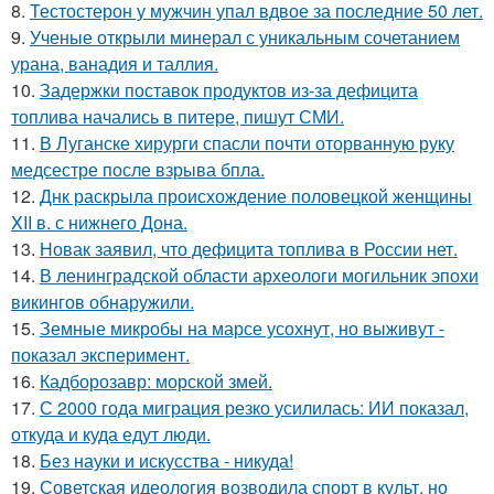
8.
Тестостерон у мужчин упал вдвое за последние 50 лет.
9.
Ученые открыли минерал с уникальным сочетанием
урана, ванадия и таллия.
10.
Задержки поставок продуктов из-за дефицита
топлива начались в питере, пишут СМИ.
11.
В Луганске хирурги спасли почти оторванную руку
медсестре после взрыва бпла.
12.
Днк раскрыла происхождение половецкой женщины
XII в. с нижнего Дона.
13.
Новак заявил, что дефицита топлива в России нет.
14.
В ленинградской области археологи могильник эпохи
викингов обнаружили.
15.
Земные микробы на марсе усохнут, но выживут -
показал эксперимент.
16.
Кадборозавр: морской змей.
17.
С 2000 года миграция резко усилилась: ИИ показал,
откуда и куда едут люди.
18.
Без науки и искусства - никуда!
19.
Советская идеология возводила спорт в культ, но