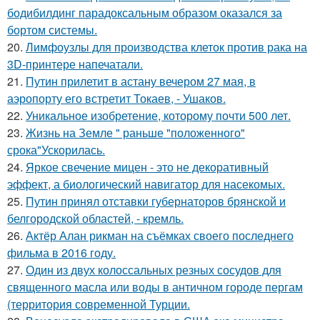
бодибилдинг парадоксальным образом оказался за
бортом системы.
20.
Лимфоузлы для производства клеток против рака на
3D-принтере напечатали.
21.
Путин прилетит в астану вечером 27 мая, в
аэропорту его встретит Токаев, - Ушаков.
22.
Уникальное изобретение, которому почти 500 лет.
23.
Жизнь на Земле " раньше "положенного"
срока"Ускорилась.
24.
Яркое свечение мицен - это не декоративный
эффект, а биологический навигатор для насекомых.
25.
Путин принял отставки губернаторов брянской и
белгородской областей, - кремль.
26.
Актёр Алан рикман на съёмках своего последнего
фильма в 2016 году.
27.
Один из двух колоссальных резных сосудов для
священного масла или воды в античном городе пергам
(территория современной Турции.