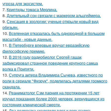
угроза для экосистем.
7.
Криптиды томаса Мерлина.
8.
Длительный сон связали с маркером альцгеймера.
9.
Сенсация в зоологии: ученые открыли новый вид
обезьян.
10.
Вселенная отказалась быть однородной в большом
масштабе - новые данные.
11.
В Петербурге впервые вручат евразийскую
философскую премию.
12.
В 2016 году радиобиолог Сергей гащак
зафиксировал странное поведение крупного самца
волка в Припяти.
13.
Супруга актера Владимира Сычева, известного по
роли в сериале "Физрук", поделилась деталями громкого
скандала.
14.
Реаниматолог Сэм парния на протяжении 15 лет
изучал показания более 2000 человек, вернувшихся из
состояния клинической смерти.
15.
Два подростка сколотили плот и попытались