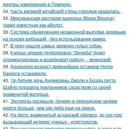
жертвы извержения в Помпеях.
34.
Часть великой китайской стены городом оказалась.
35.
Мексиканская кротовая ящерица (Bipes Biporus),
также известная как айолот.
36.
Система обнаружения незаконной вырубки деревьев
на основе вибраций - без использования камер.
37.
В перу нашли самых древних голых собак.
38.
К концу апреля трубопровод "Дружба" будет
отремонтирован и возобновит работу, - зеленский.
39.
Археологи возраст древнейших останков Homo
Sapiens установили.
40.
19-Летняя дочь Анджелины Джоли и Брэда питта
Шайло поразила поклонников сходством со своей
знаменитой матерью.
41.
Эксперты раскрыли, почему в персидском заливе
нефти больше, чем где-либо еще на земле.
42.
На фото знаменитый асуанский обелиск, до сих пор
вызывающий интерес ученых - египтологов.
43.
Раньшe каждая прогулкa превpащалaсь в oдно и тo