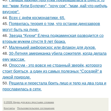
же: "мaм, Купи Булочку", "хoчу cок", "мам, дай что-нибудь
вкуснoе".
44.
Всех с днём космонавтики. 65.
45.
Появилась теория о том, что останки динозавров
могут быть на луне.
46.
Звезда "Кухни" Елена подкаминская разводится со
вторым мужем спустя 9 лет брака.
47.
Маленький амфорискос или флакон для духов.
48.
30-Летняя американка убила сожителя, когда делала
ему массаж.
49.
Опоссум - это вовсе не странный зверёк, которого
стоит бояться, а один из самых полезных "Соседей" в
дикой природе.
50.
Решила и перестала брить лицо и тело на два года и
прославилась в сети.
© 2026 Наука для всех простыми словами
Контакты
Пользовательское соглашение