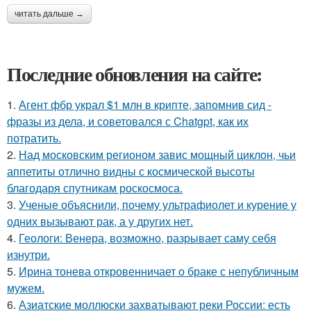
читать дальше →
Последние обновления на сайте:
1.
Агент фбр украл $1 млн в крипте, запомнив сид -
фразы из дела, и советовался с Chatgpt, как их
потратить.
2.
Над московским регионом завис мощный циклон, чьи
аппетиты отлично видны с космической высоты
благодаря спутникам роскосмоса.
3.
Ученые объяснили, почему ультрафиолет и курение у
одних вызывают рак, а у других нет.
4.
Геологи: Венера, возможно, разрывает саму себя
изнутри.
5.
Ирина тонева откровенничает о браке с непубличным
мужем.
6.
Азиатские моллюски захватывают реки России: есть