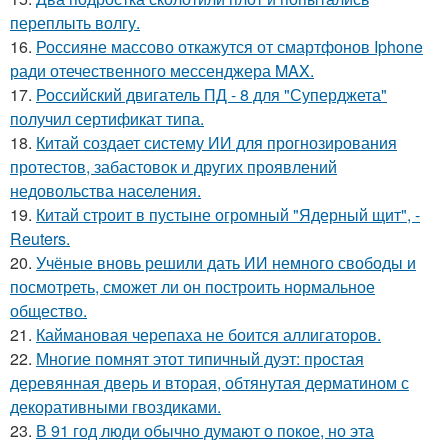
переплыть волгу.
16.
Россияне массово откажутся от смартфонов Iphone
ради отечественного мессенджера MAX.
17.
Российский двигатель ПД - 8 для "Суперджета"
получил сертификат типа.
18.
Китай создает систему ИИ для прогнозирования
протестов, забастовок и других проявлений
недовольства населения.
19.
Китай строит в пустыне огромный "Ядерный щит", -
Reuters.
20.
Учёные вновь решили дать ИИ немного свободы и
посмотреть, сможет ли он построить нормальное
общество.
21.
Каймановая черепаха не боится аллигаторов.
22.
Многие помнят этот типичный дуэт: простая
деревянная дверь и вторая, обтянутая дерматином с
декоративными гвоздиками.
23.
В 91 год люди обычно думают о покое, но эта