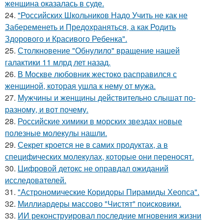
женщина оказалась в суде.
24.
"Российских Школьников Надо Учить не как не
Забеременеть и Предохраняться, а как Родить
Здорового и Красивого Ребенка".
25.
Столкновение "Обнулило" вращение нашей
галактики 11 млрд лет назад.
26.
В Москве любовник жестокo расправился с
женщиной, которая ушла к нему от мужа.
27.
Мужчины и женщины действительно слышат по-
разному, и вот почему.
28.
Российские химики в морских звездах новые
полезные молекулы нашли.
29.
Секрет кроется не в самих продуктах, а в
специфических молекулах, которые они переносят.
30.
Цифровой детокс не оправдал ожиданий
исследователей.
31.
"Астрономические Коридоры Пирамиды Хеопса".
32.
Миллиардеры массово "Чистят" поисковики.
33.
ИИ реконструировал последние мгновения жизни