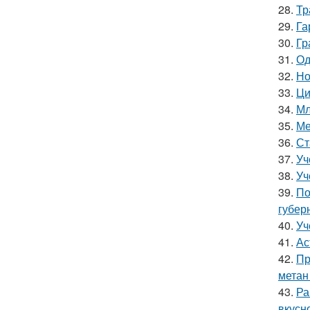
28.
Тр
29.
Га
30.
Гр
31.
Од
32.
Но
33.
Ци
34.
Мл
35.
Ме
36.
Ст
37.
Уч
38.
Уч
39.
По
губер
40.
Уч
41.
Ас
42.
Пр
метан
43.
Ра
вкусно