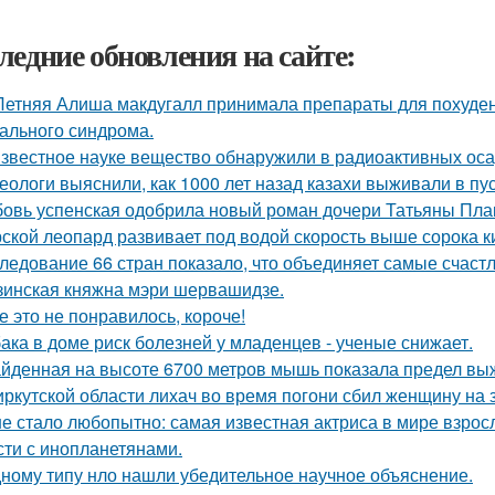
ледние обновления на сайте:
Летняя Алиша макдугалл принимала препараты для похуде
ального синдрома.
звестное науке вещество обнаружили в радиоактивных оса
еологи выяснили, как 1000 лет назад казахи выживали в пус
овь успенская одобрила новый роман дочери Татьяны Пла
ской леопард развивает под водой скорость выше сорока ки
ледование 66 стран показало, что объединяет самые счаст
зинская княжна мэри шервашидзе.
е это не понравилось, короче!
ака в доме риск болезней у младенцев - ученые снижает.
йденная на высоте 6700 метров мышь показала предел в
иркутской области лихач во время погони сбил женщину на з
е стало любопытно: самая известная актриса в мире взросл
сти с инопланетянами.
ному типу нло нашли убедительное научное объяснение.