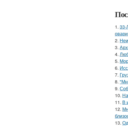
Пос
1.
33-
овари
2.
Неи
3.
Арх
4.
Люб
5.
Мор
6.
Исс
7.
Гру
8.
"Мн
9.
Соб
10.
На
11.
В 
12.
Мн
близо
13.
Од