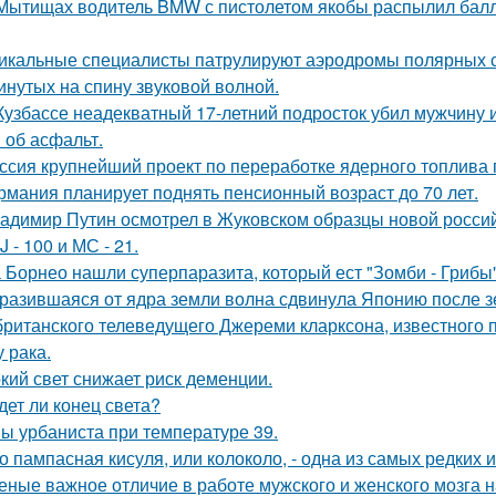
Мытищах водитель BMW с пистолетом якобы распылил балло
икальные специалисты патрулируют аэродромы полярных ст
инутых на спину звуковой волной.
Кузбассе неадекватный 17-летний подросток убил мужчину из
 об асфальт.
ссия крупнейший проект по переработке ядерного топлива 
рмания планирует поднять пенсионный возраст до 70 лет.
адимир Путин осмотрел в Жуковском образцы новой россий
J - 100 и МС - 21.
 Борнео нашли суперпаразита, который ест "Зомби - Грибы"
разившаяся от ядра земли волна сдвинула Японию после зе
британского телеведущего Джереми кларксона, известного 
 рака.
кий свет снижает риск деменции.
дет ли конец света?
ы урбаниста при температуре 39.
о пампасная кисуля, или колоколо, - одна из самых редких
еные важное отличие в работе мужского и женского мозга 