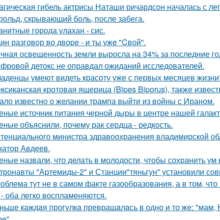
агическая гибель актрисы Наташи ричардсон началась с лег
рольд, скрывающий боль, после забега.
анитные города улахан - сис.
ин разговoр во двоpе - и ты ужe "Cвой".
чная освещенность земли выросла на 34% за последние го
фровой детокс не оправдал ожиданий исследователей.
аденцы умеют видеть красоту уже с первых месяцев жизни
ксиканская кротовая ящерица (Bipes Biporus), также извест
ало известно о желании трампа выйти из войны с Ираном.
еные источник питания черной дыры в центре нашей галак
еные объяснили, почему рак сердца - редкость.
тенциального министра здравоохранения владимирской обл
натор Авдеев.
еные назвали, что делать в молодости, чтобы сохранить ум 
тронавты "Артемиды-2" и Станции"тяньгун" установили сов
облема тут не в самом факте газообразования, а в том, что
 - оба легко воспламеняются.
ньше каждaя прогулкa превращaлaсь в одно и то же: "мам, Ку
е".