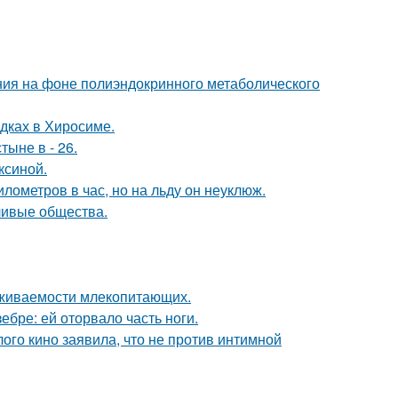
ния на фоне полиэндокринного метаболического
дках в Хиросиме.
тыне в - 26.
ксиной.
лометров в час, но на льду он неуклюж.
ливые общества.
ыживаемости млекопитающих.
ебре: ей оторвало часть ноги.
ого кино заявила, что не против интимной