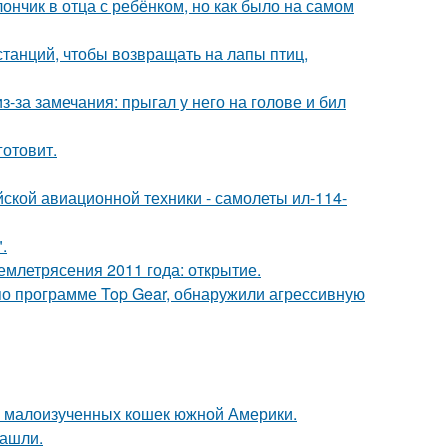
нчик в отца с ребёнком, но как было на самом
анций, чтобы возвращать на лапы птиц,
-за замечания: прыгал у него на голове и бил
готовит.
ской авиационной техники - самолеты ил-114-
.
млетрясения 2011 года: открытие.
по программе Top Gear, обнаружили агрессивную
 и малоизученных кошек южной Америки.
нашли.