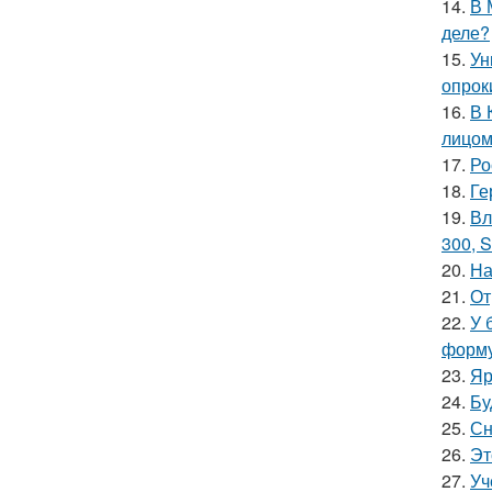
14.
В 
деле?
15.
Ун
опрок
16.
В 
лицом
17.
Ро
18.
Ге
19.
Вл
300, S
20.
На
21.
От
22.
У 
форму
23.
Яр
24.
Бу
25.
Сн
26.
Эт
27.
Уч