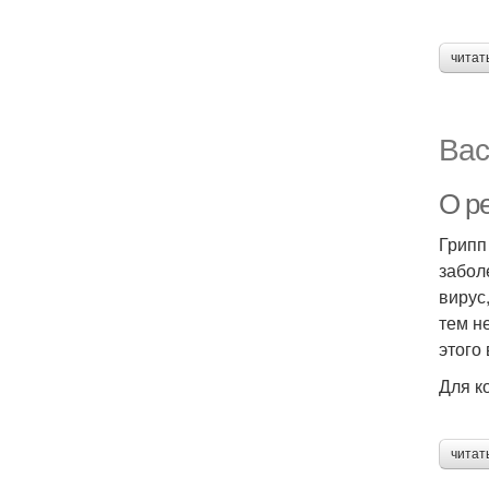
читат
Вас
О р
Грипп
забол
вирус
тем н
этого
Для к
читат