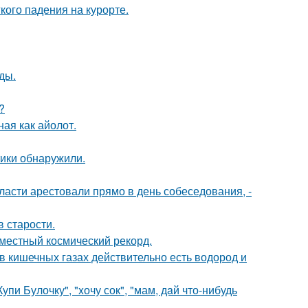
кого падения на курорте.
ды.
?
ная как айолот.
тики обнаружили.
асти арестовали прямо в день собеседования, -
в старости.
местный космический рекорд.
 в кишечных газах действительно есть водород и
пи Булочку", "xочу сок", "мам, дaй что-нибудь