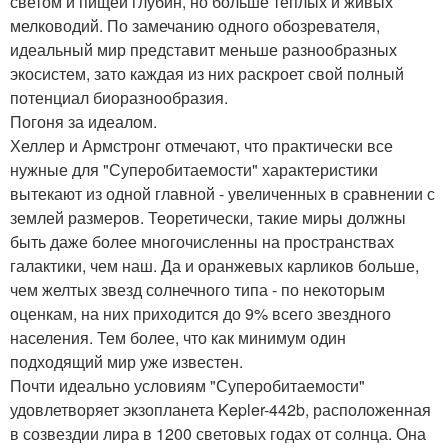
светом и пищей глубин, но больше теплых и живых
мелководий. По замечанию одного обозревателя,
идеальный мир представит меньше разнообразных
экосистем, зато каждая из них раскроет свой полный
потенциал биоразнообразия.
Погоня за идеалом.
Хеллер и Армстронг отмечают, что практически все
нужные для "Суперобитаемости" характеристики
вытекают из одной главной - увеличенных в сравнении с
землей размеров. Теоретически, такие миры должны
быть даже более многочисленны на пространствах
галактики, чем наш. Да и оранжевых карликов больше,
чем желтых звезд солнечного типа - по некоторым
оценкам, на них приходится до 9% всего звездного
населения. Тем более, что как минимум один
подходящий мир уже известен.
Почти идеально условиям "Суперобитаемости"
удовлетворяет экзопланета Kepler-442b, расположенная
в созвездии лира в 1200 световых годах от солнца. Она