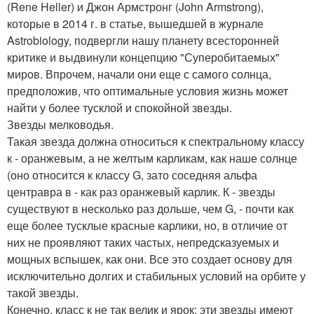
(Rene Heller) и Джон Армстронг (John Armstrong),
которые в 2014 г. в статье, вышедшей в журнале
Astrobiology, подвергли нашу планету всесторонней
критике и выдвинули концепцию "Суперобитаемых"
миров. Впрочем, начали они еще с самого солнца,
предположив, что оптимальные условия жизнь может
найти у более тусклой и спокойной звезды.
Звезды мелководья.
Такая звезда должна относиться к спектральному классу
к - оранжевым, а не желтым карликам, как наше солнце
(оно относится к классу G, зато соседняя альфа
центравра в - как раз оранжевый карлик. К - звезды
существуют в несколько раз дольше, чем G, - почти как
еще более тусклые красные карлики, но, в отличие от
них не проявляют таких частых, непредсказуемых и
мощных вспышек, как они. Все это создает основу для
исключительно долгих и стабильных условий на орбите у
такой звезды.
Конечно, класс к не так велик и ярок: эти звезды имеют