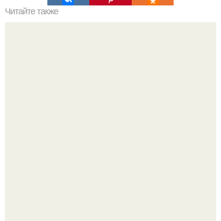
Читайте также
Меняются ли экваториальные координаты звезды в
течение суток. Определение географических координат
по звездам.