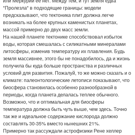
или Меркурии ее нет. Между тем, и тут земля едва
"Пролезла" в подходящие границы: модели
предсказывают, что тектоника плит должна легче
возникать на более крупных каменистых планетах,
массой примерно до двух масс земли.
На нашей планете тектонике способствовал избыток
воды, которая смешалась с силикатными минералами
литосферы, изменив температуру их плавления. Будь
земля массивнее, этого бы не понадобилось, да и жизнь
получила бы куда больше пространства и различных
условий для развития. Пожалуй, то же можно сказать и о
климате: палеонтологические летописи показывают, что
биосфера становилась особенно разнообразной в
периоды, когда планета делалась теплее обычного.
Возможно, что и оптимальная для биосферы
температура должна быть чуть выше, чем здесь. Точно
так же и идеальное содержание кислорода должно
составлять 30-35% вместо нынешних 21%.
Примерно так рассуждали астрофизики Рене хеллер