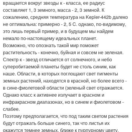
вращается вокруг звезды к - класса, ее радиус
составляет 1, 3 земного, масса - 2, 3 земной. К
сожалению, средняя температура на Kepler-442b далеко
не оптимальна: примерно - 2, 5 C. однако, по-видимому,
это лишь первый пример, и в будущем мы найдем
немало по-настоящему идеальных планет.
Возможно, что опознать такой мир поможет
растительность - конечно, буйная и совсем не зеленая.
Спектр к - звезд отличается от солнечного, и небо
суперобитаемой планеты будет не столь синим, как
наше. Области, в которых поглощают свет пигменты
земных растений, находятся в красной, но более всего -
в сине-фиолетовой области (зеленый свет отражается.
Однако класс к активнее излучает в красном и
инфракрасном диапазонах, но в синем и фиолетовом -
слабее.
Поэтому предполагается, что под таким светом растения
будут отражать больше синего, так что листья их
окажутся темнее земных, ближе к пурпурному цвету.