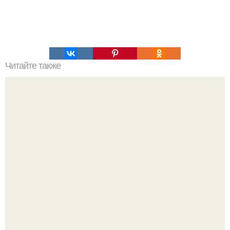
Читайте также
Астрономы обнаружили самую примитивную с
химической точки зрения звезду в нашей галактике.