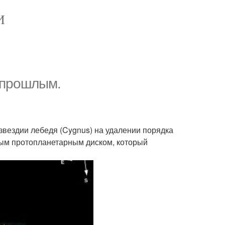
И
м прошлым.
звездии лебедя (Cygnus) на удалении порядка
ным протопланетарным диском, который