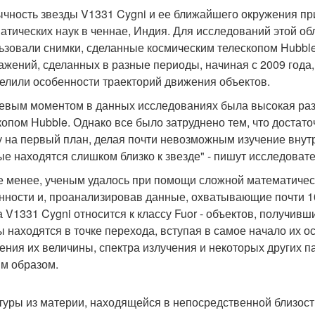
чность звезды V1331 Cygni и ее ближайшего окружения пр
атических наук в ченнае, Индия. Для исследований этой об
ьзовали снимки, сделанные космическим телескопом Hubble
ажений, сделанных в разные периоды, начиная с 2009 года,
елили особенности траекторий движения объектов.
евым моментом в данных исследованиях была высокая ра
копом Hubble. Однако все было затруднено тем, что доста
у на первый план, делая почти невозможным изучение внут
ые находятся слишком близко к звезде" - пишут исследовате
е менее, ученым удалось при помощи сложной математичес
нности и, проанализировав данные, охватывающие почти 1
а V1331 Cygni относится к классу Fuor - объектов, получивш
ы находятся в точке перехода, вступая в самое начало их 
ения их величины, спектра излучения и некоторых других п
м образом.
туры из материи, находящейся в непосредственной близости