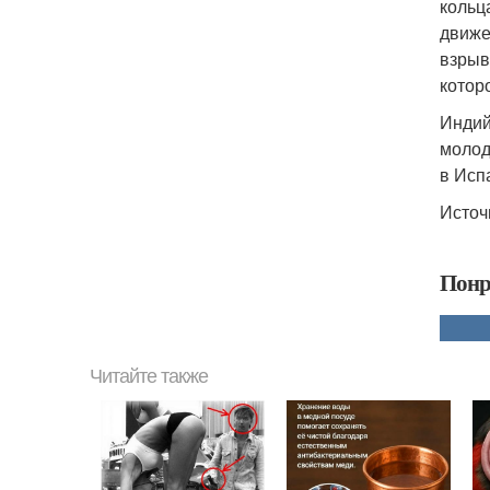
кольц
движе
взрыв
котор
Индий
молод
в Исп
Источн
Понр
Читайте также