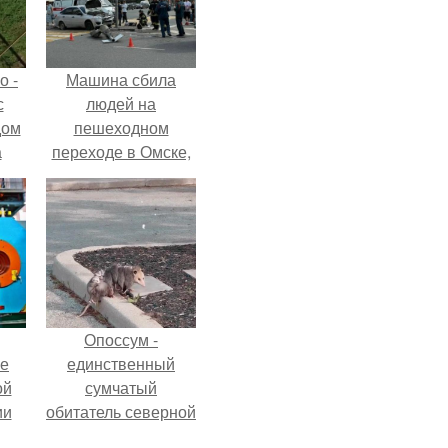
о -
Машина сбила
с
людей на
дом
пешеходном
а
переходе в Омске,
 в
пострадали 8
е и
человек.
ю
Опоссум -
ие
единственный
ой
сумчатый
ии
обитатель северной
.
америки.