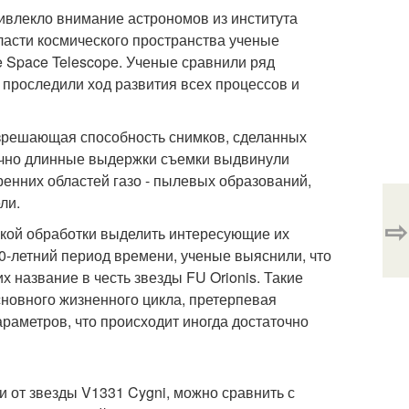
ивлекло внимание астрономов из института
ласти космического пространства ученые
 Space Telescope. Ученые сравнили ряд
 проследили ход развития всех процессов и
зрешающая способность снимков, сделанных
точно длинные выдержки съемки выдвинули
ренних областей газо - пылевых образований,
ли.
⇨
кой обработки выделить интересующие их
0-летний период времени, ученые выяснили, что
их название в честь звезды FU Orionis. Такие
основного жизненного цикла, претерпевая
араметров, что происходит иногда достаточно
 от звезды V1331 Cygni, можно сравнить с