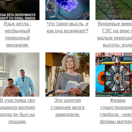
Язык дятла -
Что такое мысль, и
Вихревые микр
необычный
как она возникает?
ГЭС на реке 
природный
малым перепа
механизм.
высоты: вод
закручивается
бетонной камер
вращает
вертикальну
турбину.
В участника сво
Эти занятия
Физики
ударила молния,
старение мозга
существован
когда он был на
замедлили.
глюбола - нов
лошади.
формы матер
подтвердили