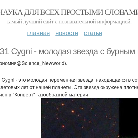
НАУКА ДЛЯ ВСЕХ ПРОСТЫМИ СЛОВАМ
самый лучший сайт c познавательной информацией.
главная
новости
статьи
31 Cygni - молодая звезда с бурны
рономия@Science_Newworld).
 Cygni - это молодая переменная звезда, находящаяся в со
световых лет от нашей планеты. Эта звезда окружена плот
чен в "Конверт" газообразной материи