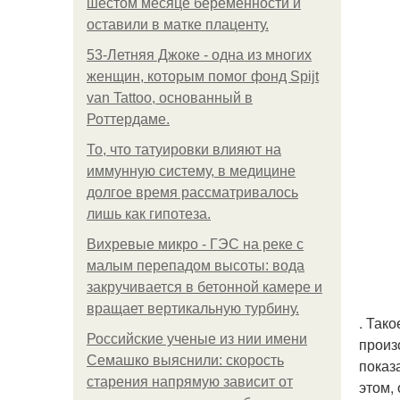
шестом месяце беременности и
оставили в матке плаценту.
53-Летняя Джоке - одна из многих
женщин, которым помог фонд Spijt
van Tattoo, основанный в
Роттердаме.
То, что татуировки влияют на
иммунную систему, в медицине
долгое время рассматривалось
лишь как гипотеза.
Вихревые микро - ГЭС на реке с
малым перепадом высоты: вода
закручивается в бетонной камере и
вращает вертикальную турбину.
. Так
Российские ученые из нии имени
произ
Семашко выяснили: скорость
показ
старения напрямую зависит от
этом, 