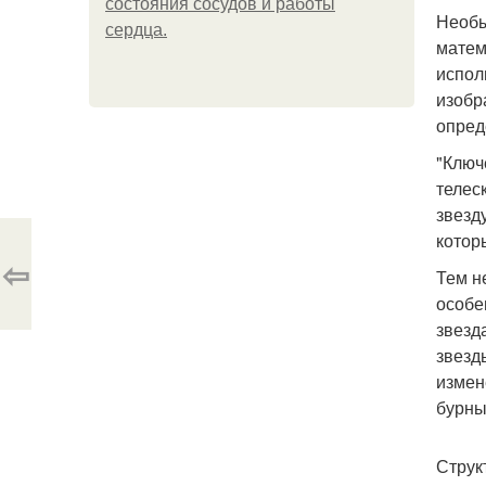
состояния сосудов и работы
Необы
сердца.
матем
испол
изобр
опред
"Ключ
телес
звезд
котор
⇦
Тем н
особе
звезд
звезд
измен
бурны
Струк