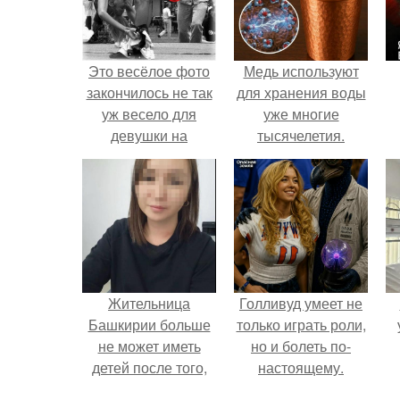
Это весёлое фото
Медь используют
закончилось не так
для хранения воды
уж весело для
уже многие
девушки на
тысячелетия.
переднем плане.
Жительница
Голливуд умеет не
Башкирии больше
только играть роли,
не может иметь
но и болеть по-
детей после того,
настоящему.
как медики сделали