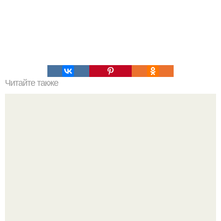
Читайте также
Тайна балансирующих камней сан - Бернардино.