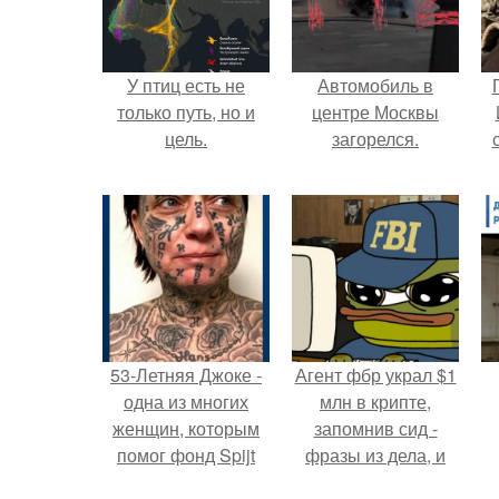
У птиц есть не
Автомобиль в
только путь, но и
центре Москвы
цель.
загорелся.
53-Летняя Джоке -
Агент фбр украл $1
одна из многих
млн в крипте,
женщин, которым
запомнив сид -
помог фонд Spijt
фразы из дела, и
van Tattoo,
советовался с
с