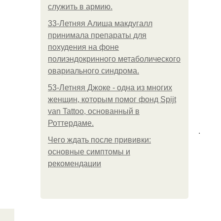
служить в армию.
33-Летняя Алиша макдугалл
принимала препараты для
похудения на фоне
полиэндокринного метаболического
овариального синдрома.
53-Летняя Джоке - одна из многих
женщин, которым помог фонд Spijt
van Tattoo, основанный в
Роттердаме.
.
Чего ждать после прививки:
основные симптомы и
рекомендации