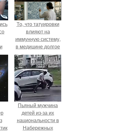
ись
То, что татуировки
со
влияют на
иммунную систему,
и
в медицине долгое
всё
время
рассматривалось
о
лишь как гипотеза.
ган
Пьяный мужчина
ер
детей из-за их
з
национальности в
тик
Набережных
челнах избил.