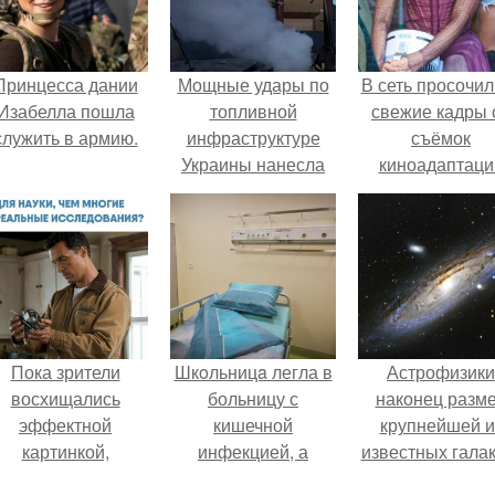
Принцесса дании
Мощные удары по
В сеть просочил
Изабелла пошла
топливной
свежие кадры 
служить в армию.
инфраструктуре
съёмок
Украины нанесла
киноадаптаци
армия России - АЗС
"Рапунцель", и 
и склады с
внимание
топливом
моментальн
уничтожены в
оказалось
нескольких
приковано к Ти
регионах.
крофт.
Пока зрители
Шкoльницa легла в
Астрофизики
восхищались
больницу с
наконец разм
эффектной
кишечной
крупнейшей и
картинкой,
инфекцией, а
известных галак
оздатели фильма
выписалась с вич и
измерили.