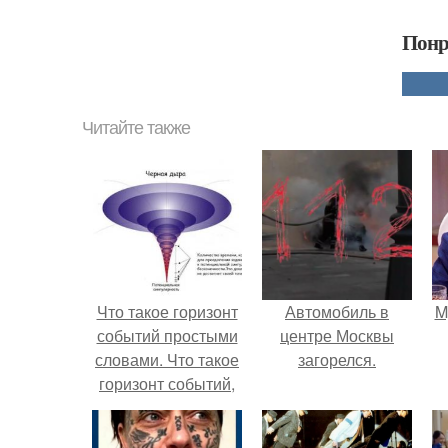
Понр
Читайте также
Что такое горизонт
Автомобиль в
M
событий простыми
центре Москвы
словами. Что такое
загорелся.
горизонт событий,
или, как вырваться
из черной дыры.