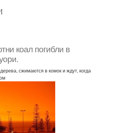
И
тни коал погибли в
уори.
 дерева, сжимаются в комок и ждут, когда
ком