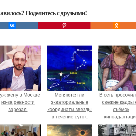
авилось? Поделитесь с друзьями!
уж жену в Москве
Меняются ли
В сеть просочил
из-за ревности
экваториальные
свежие кадры 
зарезал.
координаты звезды
съёмок
в течение суток.
киноадаптаци
Определение
"Рапунцель", и 
географических
внимание