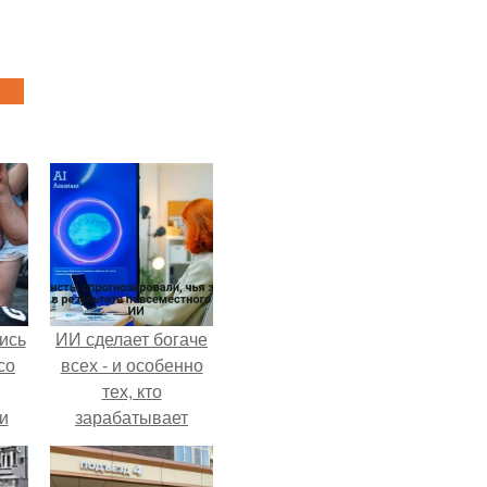
ись
ИИ сделает богаче
со
всех - и особенно
тех, кто
и
зарабатывает
всё
меньше всего.