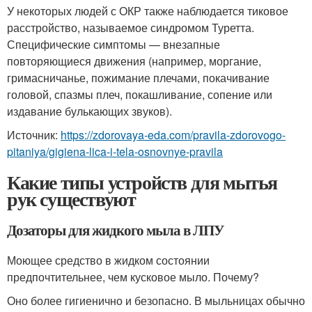
У некоторых людей с ОКР также наблюдается тиковое
расстройство, называемое синдромом Туретта.
Специфические симптомы — внезапные
повторяющиеся движения (например, моргание,
гримасничанье, пожимание плечами, покачивание
головой, спазмы плеч, покашливание, сопение или
издавание булькающих звуков).
Источник:
https://zdorovaya-eda.com/pravila-zdorovogo-
pitaniya/gigiena-lica-i-tela-osnovnye-pravila
Какие типы устройств для мытья
рук существуют
Дозаторы для жидкого мыла в ЛПУ
Моющее средство в жидком состоянии
предпочтительнее, чем кусковое мыло. Почему?
Оно более гигиенично и безопасно. В мыльницах обычно