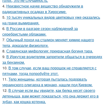
голос, это не случайность.
4.
Неизвестное науке вещество обнаружили в
радиоактивных осадках в Хиросиме.
5.
10 тысяч уникальных видов цветковых уже оказались
на грани вымирания.
6.
В России в разгаре сезон наблюдений за
серебристыми облаками.
7.
Обычный поход на стадион меняет химию нашего
тела, доказали физиологи.
8.
Славянская мифология: прекрасная богиня тара.
9.
В Иркутске водителям запретили общаться в очередях
за бензином.
10.
В том случае, если ваш порошок не справляется с
пятнами, тогда попробуйте этот.
11.
Тело женщины, которая пыталась подорвать
украинского олигарха в монако, нашли под Киевом.
12.
В случае если вы увидите, как белка несет своего
детеныша, вам может показаться, что она держит его в
зубах, как кошка котенка.