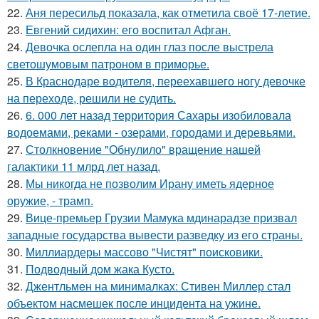
22.
Аня пересильд показала, как отметила своё 17-летие.
23.
Евгений сидихин: его воспитал Афган.
24.
Девочка ослепла на один глаз после выстрела
светошумовым патроном в приморье.
25.
В Краснодаре водителя, переехавшего ногу девочке
на переходе, решили не судить.
26.
6. 000 лет назад территория Сахары изобиловала
водоемами, реками - озерами, городами и деревьями.
27.
Столкновение "Обнулило" вращение нашей
галактики 11 млрд лет назад.
28.
Мы никогда не позволим Ирану иметь ядерное
оружие, - трамп.
29.
Вице-премьер Грузии Мамука мдинарадзе призвал
западные государства вывести разведку из его страны.
30.
Миллиардеры массово "Чистят" поисковики.
31.
Подводный дом жака Кусто.
32.
Джентльмен на минималках: Стивен Миллер стал
объектом насмешек после инцидента на ужине.