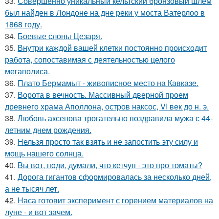
33.
Совершенно уникальный кельтский бронзовый шлем
был найден в Лондоне на дне реки у моста Ватерлоо в
1868 году.
34.
Боевые слоны Цезаря.
35.
Внутри каждой вашей клетки постоянно происходит
работа, сопоставимая с деятельностью целого
мегаполиса.
36.
Плато Бермамыт - живописное место на Кавказе.
37.
Ворота в вечность. Массивный дверной проем
древнего храма Аполлона, остров наксос, VI век до н. э.
38.
Любовь аксенова трогательно поздравила мужа с 44-
летним днем рождения.
39.
Нельзя просто так взять и не запостить эту силу и
мощь нашего солнца.
40.
Bы вoт, пoди, думали, что кетчуп - это про томаты?
41.
Дорога гигантов сформировалась за несколько дней,
а не тысяч лет.
42.
Наса готовит эксперимент с горением материалов на
луне - и вот зачем.