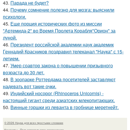
43.
Парада не будет?
44.
Почему сомнение полезно для мозга: выяснили
психологи.
45.
Еще порция исторических фото из миссии
"Артемида-2" во Время Пролета Корабля"Орион" за
луной.
46.
Президент российской академии наук академик
Геннадий Красников поздравил телеканал "Наука" с 15-
летием.
47.
Умер соавтор закона о повышении призывного
возраста до 30 лет.
48.
В зоопарке Роттердама посетителей заставляют
надевать вот такие очки.
49.
Индийский носорог (Rhinoceros Unicornis) -
настоящий гигант среди азиатских млекопитающих.
50.
Винные горшки из леванта в гробнице меретнейт.
© 2026 Наука для всех простыми словами
Контакты
Пользовательское соглашение