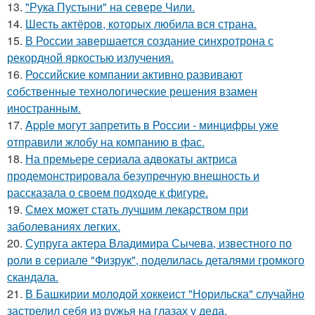
13.
"Рука Пустыни" на севере Чили.
14.
Шесть актёров, которых любила вся страна.
15.
В России завершается создание синхротрона с
рекордной яркостью излучения.
16.
Российские компании активно развивают
собственные технологические решения взамен
иностранным.
17.
Apple могут запретить в России - минцифры уже
отправили жлобу на компанию в фас.
18.
На премьере сериала адвокаты актриса
продемонстрировала безупречную внешность и
рассказала о своем подходе к фигуре.
19.
Смех может стать лучшим лекарством при
заболеваниях легких.
20.
Супруга актера Владимира Сычева, известного по
роли в сериале "Физрук", поделилась деталями громкого
скандала.
21.
В Башкирии молодой хоккеист "Норильска" случайно
застрелил себя из ружья на глазах у деда.