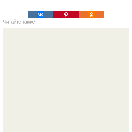
Читайте также
Ален Делон и Жан-поль бельмондо дружат уже более 60
лет.