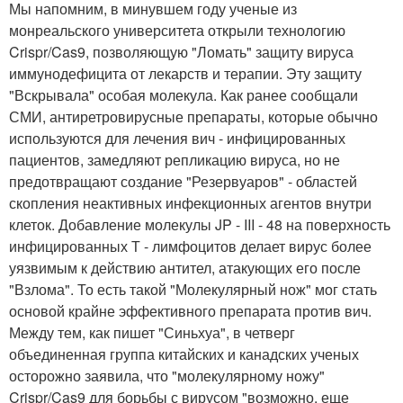
Мы напомним, в минувшем году ученые из
монреальского университета открыли технологию
Crispr/Cas9, позволяющую "Ломать" защиту вируса
иммунодефицита от лекарств и терапии. Эту защиту
"Вскрывала" особая молекула. Как ранее сообщали
СМИ, антиретровирусные препараты, которые обычно
используются для лечения вич - инфицированных
пациентов, замедляют репликацию вируса, но не
предотвращают создание "Резервуаров" - областей
скопления неактивных инфекционных агентов внутри
клеток. Добавление молекулы JP - III - 48 на поверхность
инфицированных Т - лимфоцитов делает вирус более
уязвимым к действию антител, атакующих его после
"Взлома". То есть такой "Молекулярный нож" мог стать
основой крайне эффективного препарата против вич.
Между тем, как пишет "Синьхуа", в четверг
объединенная группа китайских и канадских ученых
осторожно заявила, что "молекулярному ножу"
Crispr/Cas9 для борьбы с вирусом "возможно, еще