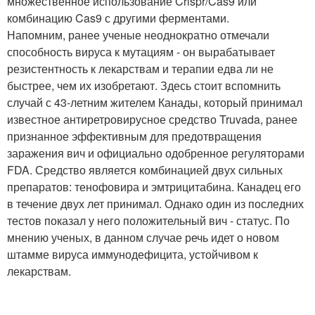
множественное использование Crispr/Cas9 или
комбинацию Cas9 с другими ферментами.
Напомним, ранее ученые неоднократно отмечали
способность вируса к мутациям - он вырабатывает
резистентность к лекарствам и терапии едва ли не
быстрее, чем их изобретают. Здесь стоит вспомнить
случай с 43-летним жителем Канады, который принимал
известное антиретровирусное средство Truvada, ранее
признанное эффективным для предотвращения
заражения вич и официально одобренное регуляторами
FDA. Средство является комбинацией двух сильных
препаратов: тенофовира и эмтрицитабина. Канадец его
в течение двух лет принимал. Однако один из последних
тестов показал у него положительный вич - статус. По
мнению ученых, в данном случае речь идет о новом
штамме вируса иммунодефицита, устойчивом к
лекарствам.