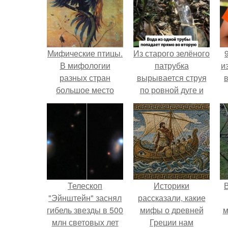
Мифические птицы.
Из старого зелёного
В мифологии
патрубка
и
разных стран
вырывается струя
большое место
по ровной дуге и
занимают образы
точно попадает в
птиц.
отверстие нижней
трубы.
Телескоп
Историки
"Эйнштейн" заснял
рассказали, какие
гибель звезды в 500
мифы о древней
м
млн световых лет
Греции нам