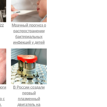
22
Мрачный прогноз о
распространении
бактериальных
инфекций у детей
вышел.
логи
В России создали
первый
о с
плазменный
.
двигатель на