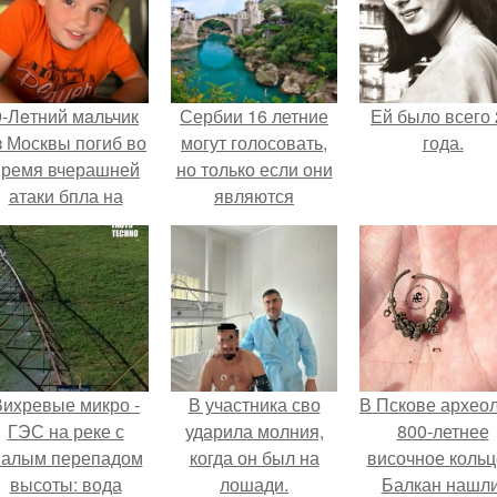
9-Лeтний мaльчик
Сербии 16 летние
Ей было всего 
з Москвы погиб во
могут голосовать,
года.
время вчерашней
но только если они
атаки бпла на
являются
пляже под
работающими
Геленджиком.
людьми.
Вихревые микро -
В участника сво
В Пскове архео
ГЭС на реке с
ударила молния,
800-летнее
алым перепадом
когда он был на
височное кольц
высоты: вода
лошади.
Балкан нашли