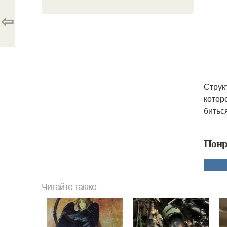
⇦
Струк
котор
битьс
Понр
Читайте также