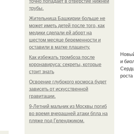
точно попадает в отверстие нижней
трубы.
Жительница Башкирии больше не
может иметь детей после того, как
медики сделали ей аборт на
шестом месяце беременности и
оставили в матке плаценту.
Новый
Как избежать тромбоза после
и био
коронавируса: секреты, которые
Сердц
стоит знать
роста 
Освоение глубокого космоса будет
зависеть от искусственной
гравитации.
9-Лeтний мaльчик из Москвы погиб
во время вчерашней атаки бпла на
пляже под Геленджиком.