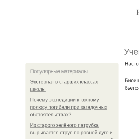
Уче
Насто
Популярные материалы
Биоин
Экстернат в старших классах
бьетс
школы
Почему экспедиции к южному
полюсу погибали при загадочных
обстоятельствах?
Из старого зелёного патрубка
вырывается струя по ровной дуге и