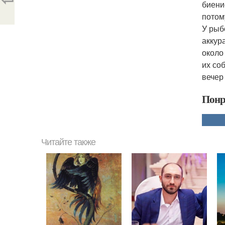
биени
потом
У рыб
аккур
около
их со
вечер
Понр
Читайте также