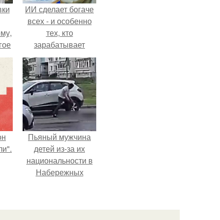
вки
ИИ сделает богаче
всех - и особенно
му,
тех, кто
гое
зарабатывает
меньше всего.
сь
за.
он
Пьяный мужчина
и".
детей из-за их
национальности в
Набережных
челнах избил.