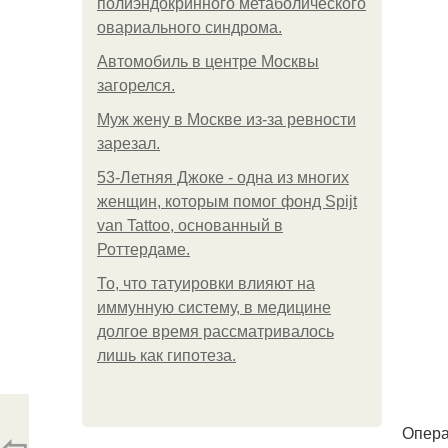
полиэндокринного метаболического
овариального синдрома.
Автомобиль в центре Москвы
загорелся.
Mуж жену в Москве из-за ревности
зарезал.
53-Летняя Джоке - одна из многих
женщин, которым помог фонд Spijt
van Tattoo, основанный в
Роттердаме.
То, что татуировки влияют на
иммунную систему, в медицине
долгое время рассматривалось
лишь как гипотеза.
Опера
⇦