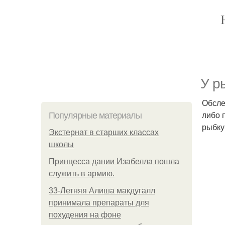
У р
Обсле
либо 
Популярные материалы
рыбку,
Экстернат в старших классах
школы
Принцесса дании Изабелла пошла
служить в армию.
33-Летняя Алиша макдугалл
принимала препараты для
похудения на фоне