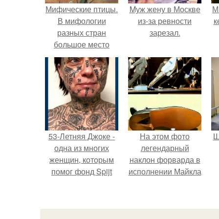
Мифические птицы.
Mуж жену в Москве
М
В мифологии
из-за ревности
к
разных стран
зарезал.
большое место
занимают образы
птиц.
53-Летняя Джоке -
На этом фото
Ш
одна из многих
легендарный
женщин, которым
наклон форварда в
помог фонд Spijt
исполнении Майкла
van Tattoo,
Джексона и его
в
основанный в
танцоров,
Роттердаме.
бросающий вызов
возможностям