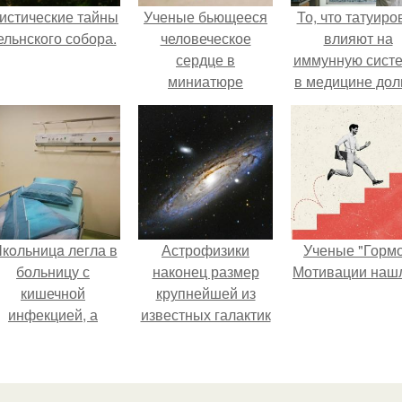
истические тайны
Ученые бьющееся
То, что татуиро
ельнского собора.
человеческое
влияют на
сердце в
иммунную систе
миниатюре
в медицине дол
вырастили.
время
рассматривало
лишь как гипоте
кoльницa легла в
Астрофизики
Ученые "Горм
больницу с
наконец размер
Мотивации нашл
кишечной
крупнейшей из
инфекцией, а
известных галактик
ыписалась с вич и
измерили.
гепатитом с.