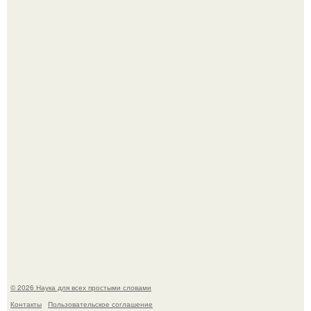
Ученые "Гормон Мотивации нашли".
Биохимики нашли способ продлить срок хранения мяса
без заморозки.
© 2026 Наука для всех простыми словами
Контакты
Пользовательское соглашение