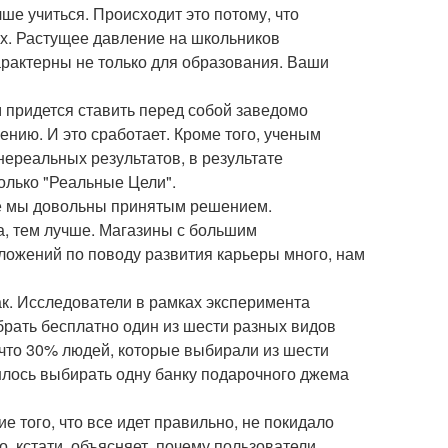
ше учиться. Происходит это потому, что
ых. Растущее давление на школьников
арактерны не только для образования. Ваши
м придется ставить перед собой заведомо
нию. И это сработает. Кроме того, ученым
нереальных результатов, в результате
только "Реальные Цели".
ше мы довольны принятым решением.
а, тем лучше. Магазины с большим
ложений по поводу развития карьеры много, нам
ак. Исследователи в рамках эксперимента
брать бесплатно один из шести разных видов
, что 30% людей, которые выбирали из шести
шлось выбирать одну банку подарочного джема
 того, что все идет правильно, не покидало
о, кстати, объясняет, почему пользователи