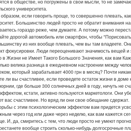
ятся в обществе, но погружены в свои мысли, то не замеча
льского университета.
 образом, если говорить проще, то совершенно плевать, ка
рситет. Большинство людей просто не обратит внимания н
ваетесь гораздо реже, чем думаете. А потому можно перест
айте дорогой автомобиль или смартфон, чтобы "Порисоватьс
льшинству из них вообще плевать, чем вы там владеете. О
т фокусировки. Люди переоценивают значимость вещей и 
о в Жизни не Имеет Такого Большого Значения, как вам Каж
лько велика разница в ежедневном настроении между челов
еком, который зарабатывает 4000 грн в месяц? Почти никако
те ли вы счастливее, если проведете остаток жизни в доме 
орнии, где больше 300 солнечных дней в году, ничуть не с
эффектом, кстати, активно пользуются маркетологи. Они убе
ет вас счастливее. Но вряд ли они свое обещание сдержат.
орьбы с этим психологическим эффектом вам придется усвои
жным через год или даже через неделю, как вам кажется сег
ще. И, да, смиритесь с тем, что люди просто не умеют прог
рестанете вообще строить сколько-нибудь долгосрочные пл