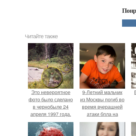
Понр
Читайте также
Это невероятное
9-Лeтний мaльчик
фото было сделано
из Москвы погиб во
в чернобыле 24
время вчерашней
апреля 1997 года.
атаки бпла на
пляже под
Геленджиком.