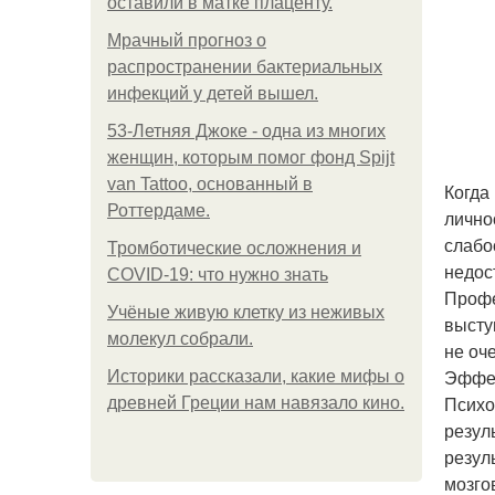
оставили в матке плаценту.
Мрачный прогноз о
распространении бактериальных
инфекций у детей вышел.
53-Летняя Джоке - одна из многих
женщин, которым помог фонд Spijt
van Tattoo, основанный в
Когда
Роттердаме.
лично
слабо
Тромботические осложнения и
недос
COVID-19: что нужно знать
Профе
Учёные живую клетку из неживых
высту
молекул собрали.
не оч
Эффек
Историки рассказали, какие мифы о
Психо
древней Греции нам навязало кино.
резул
резул
мозго