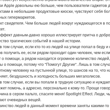
ки Apple довольны ею больше, чем пользователи гаджетов др
ктами в небольшие продуктовые киоски, чувствуют себя бо
ных гипермаркетов.
т свидетеля. Чем больше людей вокруг нуждающегося в пом
ет.
эффект давным-давно хорошо иллюстрирует притча о добро
ство трагических событий в нашей истории.
в том случае, если кто-то из людей на улице попал в беду и
в получить ее, если рядом проходит один человек, чем если 
т о помощи, а рядом находится огромное количество людей,
ы о помощи, потому что "Помогут Другие". Лишь в том случ
етному человеку на пустынной улице, то шансов на то, что на
няет, бездушность и холодность больших мегаполисов.
в том случае, если вы попали в трудную ситуацию и нуждает
ожет помочь, а адресно, персонально к кому-то. Проще говоря
чина в сером пальто, спасите меня! Spotlight Effect. Люди,
ают очевидных вещей.
инство людей в данный момент времени заняты какими-то