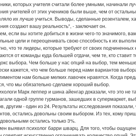
еники, которых учителя считали более умными, начинали луч
ния учителей от этих учеников были выше, чем от остальн
вляло их лучше учиться. Выводы, сделанные розенталем, х
ния создают вашу реальность", - заключает он.
ем, если вы хотите добиться в жизни чего-то значимого, ва
льные цели и переоценивать свою способность к их выполне
тно, что те лидеры, которые требуют от своих подчиненных 
аются от команды куда большей отдачи, чем те, кто ставит 
окс выбора. Чем больше у нас опций на выбор, тем мень
ески кажется, что чем больше перед нами вариантов выбор
тиментом нам больше мелких лавочек нравятся. Когда пред
ся, что мы обязательно сделаем хороший выбор.
ихологи Марк леппер и шина айенгар доказали, что это не т
агали одной группе гурманов, зашедших в супермаркет, вы
в, другим - один из 24. Результаты исследования показали
нтов, остались довольны своим выбором. Из тех, кому при
, довольными остались только 3%.
ен выявил психолог барри шварц. Для того, чтобы ощущение
он советует искусственно ограничивать количество опций. Эт