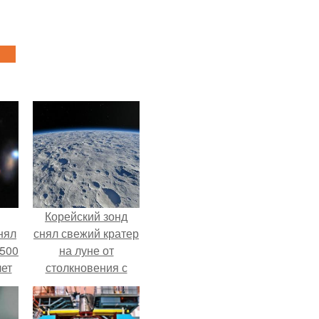
Корейский зонд
нял
снял свежий кратер
 500
на луне от
лет
столкновения с
обломком Falcon 9.