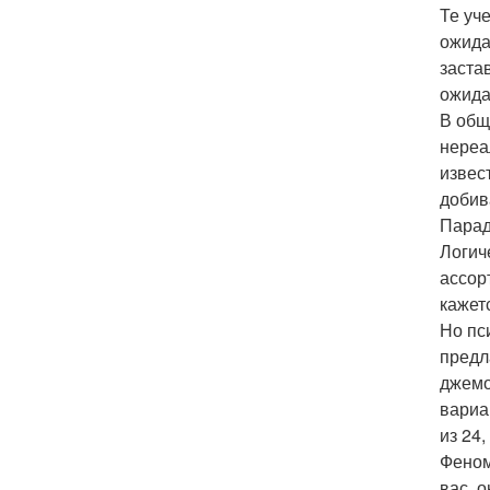
Те уч
ожида
заста
ожида
В общ
нереа
извес
добив
Парад
Логич
ассор
кажет
Но пс
предл
джемо
вариа
из 24
Феном
вас, 