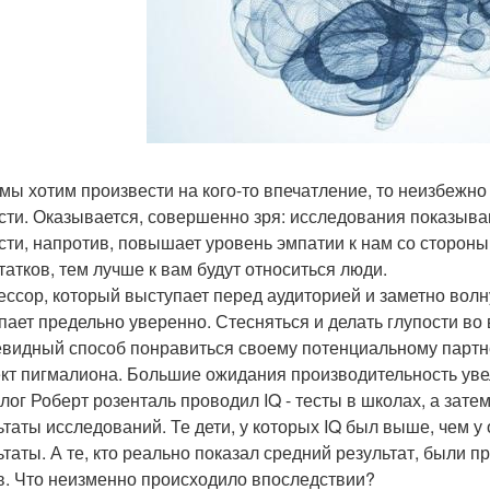
 мы хотим произвести на кого-то впечатление, то неизбеж
сти. Оказывается, совершенно зря: исследования показыва
сти, напротив, повышает уровень эмпатии к нам со стороны
татков, тем лучше к вам будут относиться люди.
ссор, который выступает перед аудиторией и заметно волну
пает предельно уверенно. Стесняться и делать глупости во 
евидный способ понравиться своему потенциальному партн
т пигмалиона. Большие ожидания производительность уве
лог Роберт розенталь проводил IQ - тесты в школах, а зат
ьтаты исследований. Те дети, у которых IQ был выше, чем у
ьтаты. А те, кто реально показал средний результат, были 
в. Что неизменно происходило впоследствии?