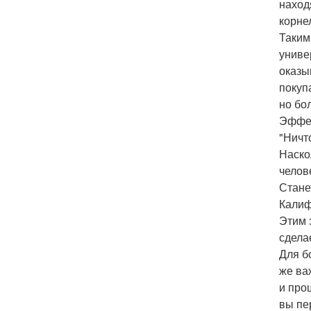
наход
корне
Таким
униве
оказы
покуп
но бо
Эффек
"Ничт
Наско
челов
Стане
Калиф
Этим 
сдела
Для б
же ва
и про
вы пе