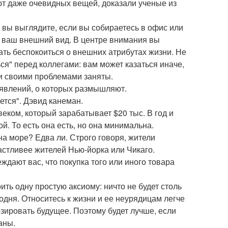
ют даже очевидных вещей, доказали ученые из
к вы выглядите, если вы собираетесь в офис или
а ваш внешний вид. В центре внимания вы
ать беспокоиться о внешних атрибутах жизни. Не
я" перед коллегами: вам может казаться иначе,
ни своими проблемами заняты.
явлений, о которых размышляют.
ется". Дэвид канеман.
еком, который зарабатывает $20 тыс. В год и
й. То есть она есть, но она минимальна.
на море? Едва ли. Строго говоря, жители
частливее жителей Нью-йорка или Чикаго.
ждают вас, что покупка того или иного товара
ть одну простую аксиому: ничто не будет столь
одня. Относитесь к жизни и ее неурядицам легче
нозировать будущее. Поэтому будет лучше, если
аны.