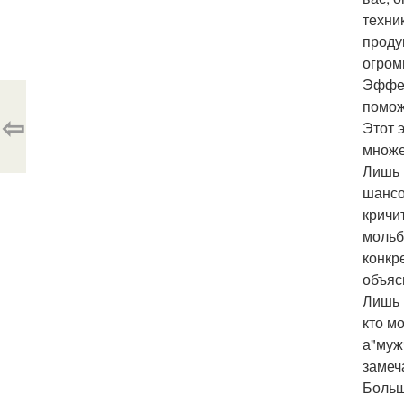
техни
проду
огром
Эффек
помож
⇦
Этот 
множе
Лишь 
шансо
кричи
мольб
конкр
объяс
Лишь 
кто м
а"муж
замеч
Больш