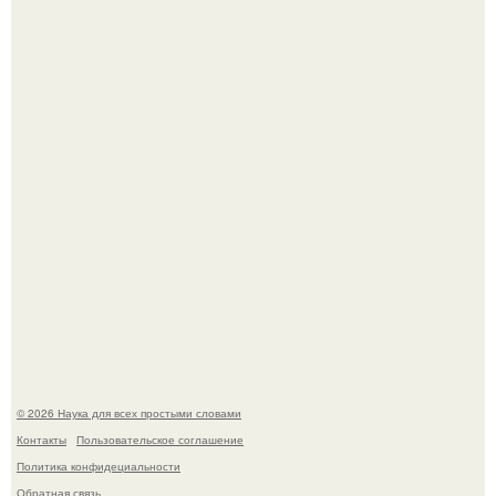
В геноме человека обнаружили следы неизвестных
видов древних предков.
История земли: легенды о двух солнцах.
© 2026 Наука для всех простыми словами
Контакты
Пользовательское соглашение
Политика конфидециальности
Обратная связь