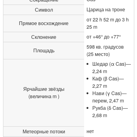
Царица на троне
Символ
от 22 h 52 m до 3 h
Прямое восхождение
25 m
от +46° до +77°
Склонение
598 кв. градусов
Площадь
(25 место)
Шедар (α Cas)—
2,24 m
Каф (β Cas)—
2,27 m
Ярчайшие звёзды
Нави (γ Cas)—
(величина m )
перем, 2,47 m
Рукба (δ Cas)—
2,68 m
нет
Метеорные потоки