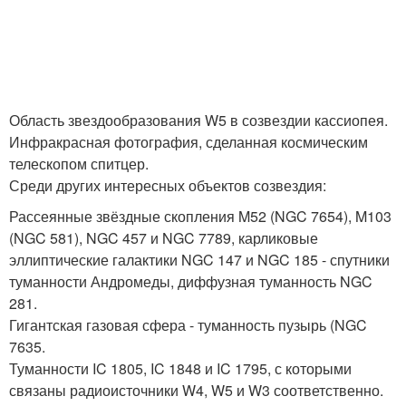
Область звездообразования W5 в созвездии кассиопея.
Инфракрасная фотография, сделанная космическим
телескопом спитцер.
Среди других интересных объектов созвездия:
Рассеянные звёздные скопления M52 (NGC 7654), M103
(NGC 581), NGC 457 и NGC 7789, карликовые
эллиптические галактики NGC 147 и NGC 185 - спутники
туманности Андромеды, диффузная туманность NGC
281.
Гигантская газовая сфера - туманность пузырь (NGC
7635.
Туманности IC 1805, IC 1848 и IC 1795, с которыми
связаны радиоисточники W4, W5 и W3 соответственно.