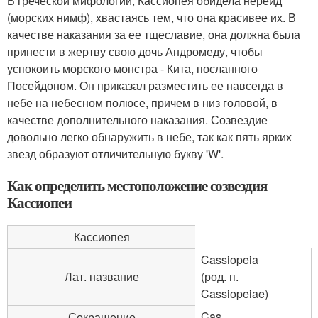
В греческой мифологии, Кассиопея обидела нереид
(морских нимф), хвастаясь тем, что она красивее их. В
качестве наказания за ее тщеславие, она должна была
принести в жертву свою дочь Андромеду, чтобы
успокоить морского монстра - Кита, посланного
Посейдоном. Он приказал разместить ее навсегда в
небе на небесном полюсе, причем в низ головой, в
качестве дополнительного наказания. Созвездие
довольно легко обнаружить в небе, так как пять ярких
звезд образуют отличительную букву 'W'.
Как определить местоположение созвездия
Кассиопеи
Кассиопея
Cassiopeia
Лат. название
(род. п.
Cassiopeiae)
Cas
Сокращение