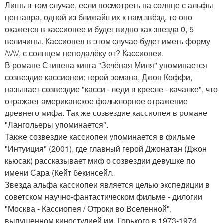
Лишь в том случае, если посмотреть на солнце с альфы
центавра, одной из ближайших к нам звёзд, то оно
окажется в кассиопее и будет видно как звезда 0, 5
величины. Кассиопея в этом случае будет иметь форму
/\\/\\/, с солнцем неподалёку от? Кассиопеи.
В романе Стивена кинга "Зелёная Миля" упоминается
созвездие кассиопеи: герой романа, Джон Коффи,
называет созвездие "касси - леди в кресле - качалке", что
отражает американское фольклорное отражение
древнего мифа. Так же созвездие кассиопея в романе
"Лангольеры упоминается".
Также созвездие кассиопеи упоминается в фильме
"Интуиция" (2001), где главный герой Джонатан (Джон
кьюсак) рассказывает миф о созвездии девушке по
имени Сара (Кейт бекинсейл.
Звезда альфа кассиопеи является целью экспедиции в
советском научно-фантастическом фильме - дилогии
"Москва - Кассиопея / Отроки во Вселенной",
выпущенном киностудией им. Горького в 1973-1974