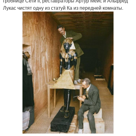
гробнице Сети II, реставраторы Артур Мейс и Альфред
Лукас чистят одну из статуй Ка из передней комнаты.