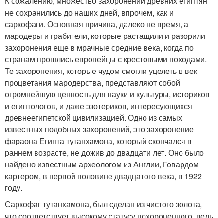
К сожалению, множество захоронений древних египтян
не сохранились до наших дней, впрочем, как и
саркофаги. Основная причина, далеко не время, а
мародеры и грабители, которые растащили и разорили
захоронения еще в мрачные средние века, когда по
странам прошлись европейцы с крестовыми походами.
Те захоронения, которые чудом смогли уцелеть в век
процветания мародерства, представляют собой
огромнейшую ценность для науки и культуры, историков
и египтологов, и даже эзотериков, интересующихся
древнеегипетской цивилизацией. Одно из самых
известных подобных захоронений, это захоронение
фараона Египта тутанхамона, который скончался в
раннем возрасте, не дожив до двадцати лет. Оно было
найдено известным археологом из Англии, Говардом
картером, в первой половине двадцатого века, в 1922
году.
Саркофаг тутанхамона, был сделан из чистого золота,
что соответствует высокому статусу похороненного, ведь