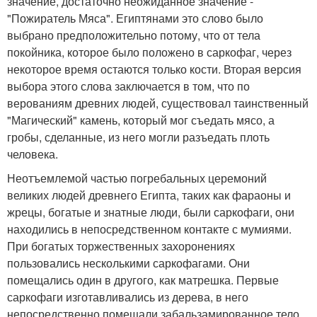
значение, достаточно неожиданное значение -
"Пожиратель Мяса". Египтянами это слово было
выбрано предположительно потому, что от тела
покойника, которое было положено в саркофаг, через
некоторое время остаются только кости. Вторая версия
выбора этого слова заключается в том, что по
верованиям древних людей, существовал таинственный
"Магический" камень, который мог съедать мясо, а
гробы, сделанные, из него могли разъедать плоть
человека.
Неотъемлемой частью погребальных церемоний
великих людей древнего Египта, таких как фараоны и
жрецы, богатые и знатные люди, были саркофаги, они
находились в непосредственном контакте с мумиями.
При богатых торжественных захоронениях
пользовались несколькими саркофагами. Они
помещались один в другого, как матрешка. Первые
саркофаги изготавливались из дерева, в него
непосредственно помещали забальзамированное тело.