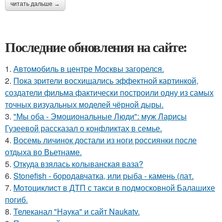
читать дальше →
Последние обновления на сайте:
1.
Автомобиль в центре Москвы загорелся.
2.
Пока зрители восхищались эффектной картинкой,
создатели фильма фактически построили одну из самых
точных визуальных моделей чёрной дыры.
3.
"Мы оба - Эмоциональные Люди": муж Ларисы
Гузеевой рассказал о конфликтах в семье.
4.
Восемь личинок достали из ноги россиянки после
отдыха во Вьетнаме.
5.
Откуда взялась колыванская ваза?
6.
Stonefish - бородавчатка, или рыба - камень (лат.
7.
Moтоциклист в ДТП с такси в подмосковной Балашихе
погиб.
8.
Телеканал "Наука" и сайт Naukatv.