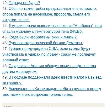
42.
Парада не будет?
43.
Обычно такие грибы представляют очень просто:
спора попала на насекомое, проросла, съела его
изнутри - и всё.
44.
Якутские врачи вывели человека из "Анабиоза": они
спасли мужчину с температурой тела 24\xB0.
45.
Когда были изобретены очки и линзы?
46.
Руины алтаря греческой богини Деметры.
47.
Турция предупредила США: если курды будут
участвовать в ударах по Ирану - сразу же последует
военный ответ.
48.
Саудовская Аравия обходит ормуз: нефть пошла
другим маршрутом.
49.
В Госдуме поддержали идею ввести налог на выезд
за границу.
50.
Американец в Китае выдает себя за русского перед
местными и его встречают очень тепло.