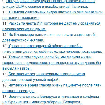
9.
Популярный певец нулевых оскар после жизни на
улицах США оказался в психбольнице Нальчика.
10.
10 тысяч уникальных видов цветковых уже оказались
на грани вымирания.
11.
Раскрыта черта ИИ, которая не даст ему сравняться
с человеческим разумом.
12.
Во Владимире нашли личные печати знаменитой
древнерусской княгини.
13.
Ураган в нижегородской области - погибла
пятилетняя девочка, ещё несколько человек пострадали.
14.
Только в том случае, если бы мы мерили жизнь
скоростью передвижения, гренландская акула давно бы
выбыла из игры.
15.
Британские острова первым в мире описал
древнегреческий ученый пифей.
16.
Читинские врачи спасли жизнь пациентке после пяти
остановок сердца.
17.
Военного смысла Беларуси втягиваться в конфликт
на Украине нет - министр обороны Беларуси.