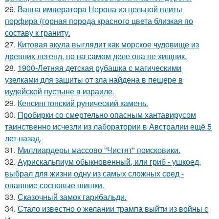
26.
Ванна императора Нерона из цельной плиты
порфира (горная порода красного цвета близкая по
составу к граниту.
27.
Китовая акула выглядит как морское чудовище из
древних легенд, но на самом деле она не хищник.
28.
1900-Летняя детская рубашка с магическими
узелками для защиты от зла найдена в пещере в
иудейской пустыне в израиле.
29.
Кенсингтонский рунический камень.
30.
Пробирки со смертельно опасным хантавирусом
таинственно исчезли из лаборатории в Австралии ещё 5
лет назад.
31.
Миллиардеры массово "Чистят" поисковики.
32.
Аурискальпиум обыкновенный, или гриб - ушкоед,
выбрал для жизни одну из самых сложных сред -
опавшие сосновые шишки.
33.
Сказочный замок гарибальди.
34.
Стало известно о желании трампа выйти из войны с