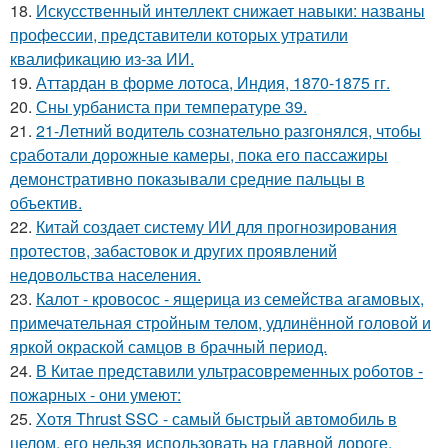
18.
Искусственный интеллект снижает навыки: названы
профессии, представители которых утратили
квалификацию из-за ИИ.
19.
Аттардан в форме лотоса, Индия, 1870-1875 гг.
20.
Сны урбаниста при температуре 39.
21.
21-Летний водитель сознательно разгонялся, чтобы
сработали дорожные камеры, пока его пассажиры
демонстративно показывали средние пальцы в
объектив.
22.
Китай создает систему ИИ для прогнозирования
протестов, забастовок и других проявлений
недовольства населения.
23.
Калот - кровосос - ящерица из семейства агамовых,
примечательная стройным телом, удлинённой головой и
яркой окраской самцов в брачный период.
24.
В Китае представили ультрасовременных роботов -
пожарных - они умеют:
25.
Хотя Thrust SSC - самый быстрый автомобиль в
целом, его нельзя использовать на главной дороге.