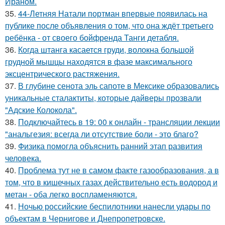
Ираном.
35.
44-Летняя Натали портман впервые появилась на
публике после объявления о том, что она ждёт третьего
ребёнка - от своего бойфренда Танги детабля.
36.
Когда штанга касается груди, волокна большой
грудной мышцы находятся в фазе максимального
эксцентрического растяжения.
37.
В глубине сенота эль сапоте в Мексике образовались
уникальные сталактиты, которые дайверы прозвали
"Адские Колокола".
38.
Подключайтесь в 19: 00 к онлайн - трансляции лекции
"анальгезия: всегда ли отсутствие боли - это благо?
39.
Физика помогла объяснить ранний этап развития
человека.
40.
Проблема тут не в самом факте газообразования, а в
том, что в кишечных газах действительно есть водород и
метан - оба легко воспламеняются.
41.
Ночью российские беспилотники нанесли удары по
объектам в Чернигове и Днепропетровске.