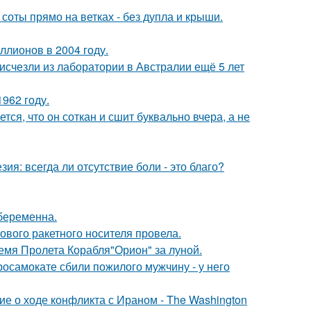
 соты прямо на ветках - без дупла и крыши.
ллионов в 2004 году.
счезли из лаборатории в Австралии ещё 5 лет
962 году.
ся, что он соткан и сшит буквально вчера, а не
зия: всегда ли отсутствие боли - это благо?
 беременна.
вого ракетного носителя провела.
емя Пролета Корабля"Орион" за луной.
осамокате сбили пожилого мужчину - у него
е о ходе конфликта с Ираном - The Washington