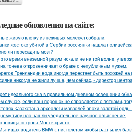
ь дальше →
ледние обновления на сайте:
ные живую клетку из неживых молекул собрали.
анки жестоко убитой в Сербии россиянки нашла полицейска
но ли пересадить мозг?
 это время внеземной разум искали не на той волне, утвер
на тонева откровенничает о браке с непубличным мужем.
ерегов Гренландии вода иногда перестает быть похожей на 
сияне никогда не жили лучше, чем сейчас, - директор цент
рет идеального сна в правильном дневном освещении обн
ом случае, если ваш порошок не справляется с пятнами, тог
степях Казахстана археологи мавзолей эпохи золотой орды
ному типу нло нашли убедительное научное объяснение.
кровища острова Монте-кристо.
Мытищах водитель BMW с пистолетом якобы распылил балло