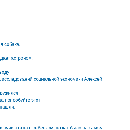
я собака.
ждает астроном.
воду.
ра исследований социальной экономики Алексей
аружился.
да попробуйте этот.
 нашли.
нчик в отца с ребёнком, но как было на самом