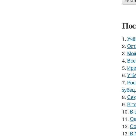
читат
Пос
1.
Учё
2.
Ост
3.
Мож
4.
Все
5.
Ири
6.
У б
7.
Рос
зубец.
8.
Сек
9.
В т
10.
В 
11.
Од
12.
Со
13.
В 