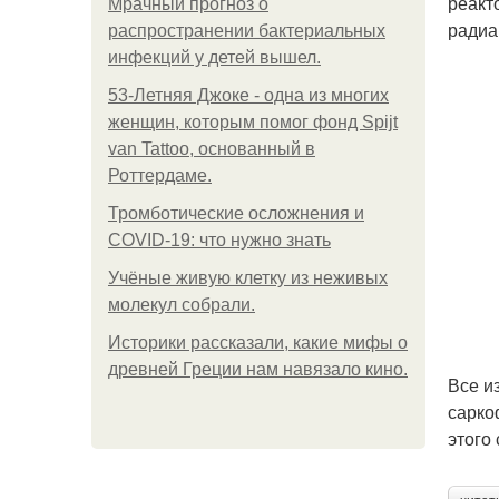
реакт
Мрачный прогноз о
радиа
распространении бактериальных
инфекций у детей вышел.
53-Летняя Джоке - одна из многих
женщин, которым помог фонд Spijt
van Tattoo, основанный в
Роттердаме.
Тромботические осложнения и
COVID-19: что нужно знать
Учёные живую клетку из неживых
молекул собрали.
Историки рассказали, какие мифы о
древней Греции нам навязало кино.
Все и
сарко
этого