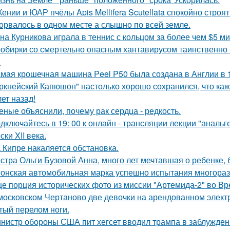
Кении и ЮАР пчёлы Apis Mellifera Scutellata спокойно строят
орвалось в одном месте а слышно по всей земле.
на Курникова играла в теннис с кольцом за более чем $5 ми
обирки со смертельно опасным хантавирусом таинственно и
.
мая крошечная машина Peel P50 была создана в Англии в 1
ркнейский Капюшон" настолько хорошо сохранился, что кажет
ет назад!
еные объяснили, почему рак сердца - редкость.
дключайтесь в 19: 00 к онлайн - трансляции лекции "анальге
ски XII века.
 Кипре накаляется обстановка.
стра Ольги Бузовой Анна, много лет мечтавшая о ребенке,
онская автомобильная марка успешно испытания многоразо
е порция исторических фото из миссии "Артемида-2" во Вр
московском Чертаново две девочки на арендованном электр
тый перелом ноги.
нистр обороны США пит хегсет вводил трампа в заблуждени