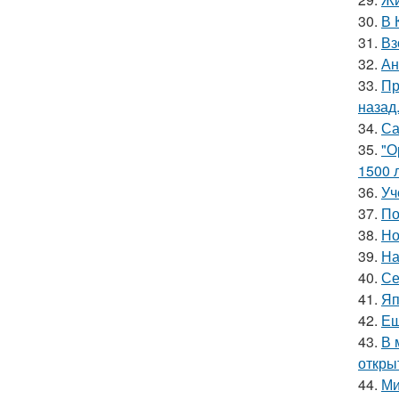
30.
В 
31.
Вз
32.
Ан
33.
Пр
назад
34.
Са
35.
"О
1500 л
36.
Уч
37.
По
38.
Но
39.
На
40.
Се
41.
Яп
42.
Ещ
43.
В 
откры
44.
Ми