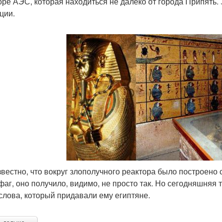
оре АЭС, которая находиться не далеко от города Припять.
ции.
звестно, что вокруг злополучного реактора было построено
фаг, оно получило, видимо, не просто так. Но сегодняшняя
 слова, который придавали ему египтяне.