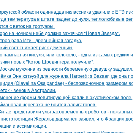
иркутской области одиннадцатиклассника удалили с ЕГЭ из-
гда температура в штате падает до нуля, теплолюбивые реп
тся с веток на тротуары.
оро на ночном небе должна зажечься "Новая Звезда".
тров рапа Ити - древнейшая загадка.
кий свет снижает риск деменции.
о пампасная кисуля, или колоколо, - одна из самых редких
зики новых "Котов Шредингера получили".
Москве мужчина из ревности беременную девушку задушил
ёмка Энн хэтэуэй для журнала Harper&; s Bazaar, где она п
цидия (Clavelina Ossipandae) - беспозвоночное размером вс
еток - венок в Австралии.
менение формы левитирующей капли в акустическом поле.
ймановая черепаха не боится аллигаторов.
Китае представили ультрасовременных роботов - пожарных 
нистр юстиции Жеральд дарманен заявил, что Франция дос
рации и ассимиляции.
знь на Земле " раньше "положенного" срока"Ускорилась.