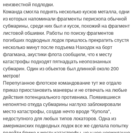
неизвестной подлодки.
Команда смогла поднять несколько кусков металла, одни
из которых напоминали фрагменты перископа обычной
субмарины, среди них был и кусок, похожий на фрагмент
листовой обшивки. Работы по поиску фрагментов
погибших подводных лодок пришлось прекратить спустя
несколько минут после подъема Находок на борт
флагмана, акустики флота сообщили, что к месту
катастрофы подходят пятнадцать неопознанных
субмарин. Один из объектов был длинной около 200
метров!
Перепуганное флотское командование тут же отдало
приказ приостановить маневры и не отвечать на любые
действия потенциального противника. Появившиеся
непонятно откуда субмарины наглухо заблокировали
место катастрофы, создав нечто вроде "Купола",
недоступного для любых типов локаторов. Одна из
американских подводных лодок все же сделала попытку
подойти ближе к месту катастрофы, но у нее неожиданно