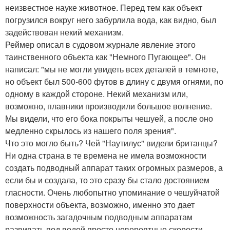
неизвестное науке животное. Перед тем как объект
погрузился вокруг него забурлила вода, как видно, был
задействован некий механизм.
Реймер описал в судовом журнале явление этого
таинственного объекта как "Немного Пугающее". Он
написал: "мы не могли увидеть всех деталей в темноте,
но объект был 500-600 футов в длину с двумя огнями, по
одному в каждой стороне. Некий механизм или,
возможно, плавники производили большое волнение.
Мы видели, что его бока покрыты чешуей, а после оно
медленно скрылось из нашего поля зрения".
Что это могло быть? Чей "Наутилус" видели британцы?
Ни одна страна в те времена не имела возможности
создать подводный аппарат таких огромных размеров, а
если бы и создала, то это сразу бы стало достоянием
гласности. Очень любопытно упоминание о чешуйчатой
поверхности объекта, возможно, именно это дает
возможность загадочным подводным аппаратам
развивать под водой просто невероятные скорости,