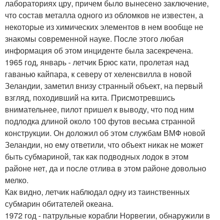
лабораториях цру, причем было вынесено заключение,
что состав металла одного из обломков не известен, а
некоторые из химических элементов в нем вообще не
знакомы современной науке. После этого любая
информация об этом инциденте была засекречена.
1965 год, январь - летчик Брюс кати, пролетая над
гаванью кайпара, к северу от хеленсвилла в новой
Зеландии, заметил внизу странный объект, на первый
взгляд, походивший на кита. Присмотревшись
внимательнее, пилот пришел к выводу, что под ним
подлодка длиной около 100 футов весьма странной
конструкции. Он доложил об этом службам ВМФ новой
Зеландии, но ему ответили, что объект никак не может
быть субмариной, так как подводных лодок в этом
районе нет, да и после отлива в этом районе довольно
мелко.
Как видно, летчик наблюдал одну из таинственных
субмарин обитателей океана.
1972 год - патрульные корабли Норвегии, обнаружили в