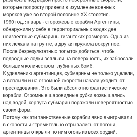
которые попросту привели в изумление военных
моряков уже во второй половине ХХ столетия.
1960 год, январь - сторожевые корабли Аргентины,
обнаружили у себя в территориальных водах две
неизвестные субмарины гигантских размеров. Одна из
них лежала на грунте, а другая кружила вокруг нее.
После безрезультатных попыток добиться, чтобы
подводные лодки всплыли на поверхность, их забросали
большим количеством глубинных бомб.
К удивлению аргентинцев, субмарины не только уцелели,
а всплыли и на огромной скорости начали уходить от
преследования. Это были абсолютно фантастические
корабли. Огромные шаровидные рубки возвышались
над водой, корпуса субмарин поражали невероятностью
своих форм.
Потому как эти таинственные корабли явно выигрывали
в скорости и стремительно отрывались от погони,
аргентинцы открыли по ним огонь из всех орудий.