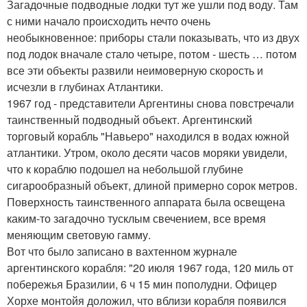
Загадочные подводные лодки тут же ушли под воду. Там
с ними начало происходить нечто очень
необыкновенное: приборы стали показывать, что из двух
под лодок вначале стало четыре, потом - шесть … потом
все эти объекты развили неимоверную скорость и
исчезли в глубинах Атлантики.
1967 год - представители Аргентины снова повстречали
таинственный подводный объект. Аргентинский
торговый корабль "Навьеро" находился в водах южной
атлантики. Утром, около десяти часов моряки увидели,
что к кораблю подошел на небольшой глубине
сигарообразный объект, длиной примерно сорок метров.
Поверхность таинственного аппарата была освещена
каким-то загадочно тусклым свечением, все время
меняющим световую гамму.
Вот что было записано в вахтенном журнале
аргентинского корабля: "20 июля 1967 года, 120 миль от
побережья Бразилии, 6 ч 15 мин пополудни. Офицер
Хорхе монтойя доложил, что вблизи корабля появился