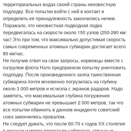
территориальных водах своей страны неизвестную
подлодку. Все попытки войти с ней в контакт и
определить ее принадлежность закончились ничем.
Поражало, что неизвестная подводная лодка
передвигалась на скорости около 150 узлов (250-280 км/
час! Это при том, что максимально допустимая скорость
самых современных атомных субмарин достигает всего
80 км/час.
Не получив ответ на свои запросы, норвежцы вместе с
патрулем флота Нато предприняли попытку уничтожить
подлодку. После произведенного залпа таинственная
субмарина почти мгновенно погрузилась на глубину
около 3 000 метров и исчезла с экранов радаров. Надо
заметить, что максимальная глубина погружения
атомных субмарин не превышает 2 000 метров, так что
все попытки обвинить в данном инциденте советский
союз закончились провалом.
Не следует думать, что после 60-70 х годов ХХ столетия
в океанах и морях перестали наблюдать странные