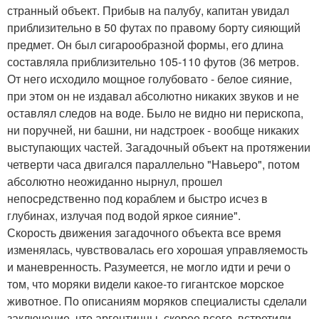
странный объект. Прибыв на палубу, капитан увидал
приблизительно в 50 футах по правому борту сияющий
предмет. Он был сигарообразной формы, его длина
составляла приблизительно 105-110 футов (36 метров.
От него исходило мощное голубовато - белое сияние,
при этом он не издавал абсолютно никаких звуков и не
оставлял следов на воде. Было не видно ни перископа,
ни поручней, ни башни, ни надстроек - вообще никаких
выступающих частей. Загадочный объект на протяжении
четверти часа двигался параллельно "Навьеро", потом
абсолютно неожиданно нырнул, прошел
непосредственно под кораблем и быстро исчез в
глубинах, излучая под водой яркое сияние".
Скорость движения загадочного объекта все время
изменялась, чувствовалась его хорошая управляемость
и маневренность. Разумеется, не могло идти и речи о
том, что моряки видели какое-то гигантское морское
животное. По описаниям моряков специалисты сделали
заключение, что аргентинцы, скорее всего, встретили