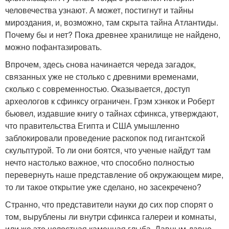
человечества узнают. А может, постигнут и тайны
мироздания, и, возможно, там скрыта тайна Атлантиды.
Почему бы и нет? Пока древнее хранилище не найдено,
можно пофантазировать.
Впрочем, здесь снова начинается череда загадок,
связанных уже не столько с древними временами,
сколько с современностью. Оказывается, доступ
археологов к сфинксу ограничен. Грэм хэнкок и Роберт
бьювел, издавшие книгу о тайнах сфинкса, утверждают,
что правительства Египта и США умышленно
заблокировали проведение раскопок под гигантской
скульптурой. То ли они боятся, что ученые найдут там
нечто настолько важное, что способно полностью
перевернуть наше представление об окружающем мире,
то ли такое открытие уже сделано, но засекречено?
Странно, что представители науки до сих пор спорят о
том, вырублены ли внутри сфинкса галереи и комнаты,
или же это целостная каменная глыба. Давным-давно