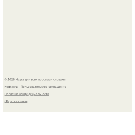
В России создали первый плазменный двигатель на
криптоне.
© 2026 Наука для всех простыми словами
Контакты
Пользовательское соглашение
Политика конфидециальности
Обратная связь