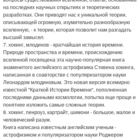
на последних научных открытиях и теоретических
разработках. Они приводят нас к уникальной теории,
описывающей огромную, изумительно разнообразную
вселенную, - к теории, которая позволит нам разгадать
высший замысел.
7. хокинг, млодинов - кратчайшая история времени.
Природе пространства и времени, происхождению
вселенной посвящена эта научно-популярная книга
знаменитого английского астрофизика Стивена хокинга,
написанная в соавторстве с популяризатором науки
Леонардом млодиновым. Это новая версия всемирно
известной "Краткой Истории Времени", пополненная
последними данными космологии, попытка еще проще и
понятнее изложить самые сложные теории.
8. хокинг, пенроуз, картрайт, шимони - большое, малое и
человеческий разум.
Книга написана известным английским ученым -
астрофизиком и популяризатором науки Роджером