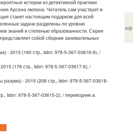
ероятные истории из детективной практики
ния Арсена люпена. Читатель сам участвует в
ция станет настоящим подарком для всей
авленные задачи разделены по уровню
⇨
нем знаний и степенью образованности. Серия
а представляет собой сборник занимательных
- 2015 (160 стр., Isbn: 978-5-367-03616-9), /
15 (176 стр., Isbn: 978-5-367-03617-6), /
разума) - 2015 (208 стр., Isbn: 978-5-367-03618-
., Isbn: 978-5-367-03615-2), / переводчик а.