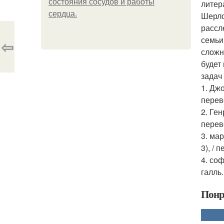
состояния сосудов и работы
литер
сердца.
Шерло
рассл
семьи
⇦
сложн
будет
задач
1. Джо
перев
2. Ген
перев
3. ма
3), /
4. соф
галль.
Понр