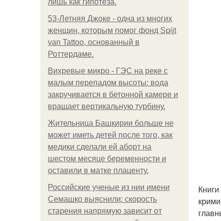
лишь как гипотеза.
53-Летняя Джоке - одна из многих
женщин, которым помог фонд Spijt
van Tattoo, основанный в
Роттердаме.
Вихревые микро - ГЭС на реке с
малым перепадом высоты: вода
закручивается в бетонной камере и
вращает вертикальную турбину.
Жительница Башкирии больше не
может иметь детей после того, как
медики сделали ей аборт на
шестом месяце беременности и
оставили в матке плаценту.
Российские ученые из нии имени
Книги
Семашко выяснили: скорость
крими
старения напрямую зависит от
главн