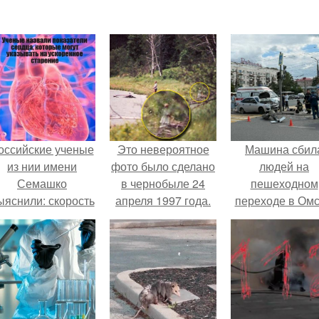
оссийские ученые
Это невероятное
Машина сбил
из нии имени
фото было сделано
людей на
Семашко
в чернобыле 24
пешеходном
ыяснили: скорость
апреля 1997 года.
переходе в Омс
тарения напрямую
пострадали 
зависит от
человек.
остояния сосудов
и работы сердца.