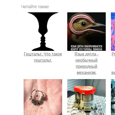
Читайте также
Гештальт. Что такое
Язык дятла -
Р
гештальт.
необычный
природный
механизм.
в
с
с