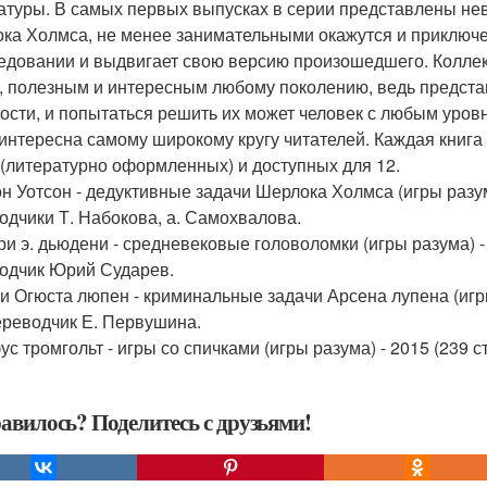
атуры. В самых первых выпусках в серии представлены нев
ка Холмса, не менее занимательными окажутся и приключе
едовании и выдвигает свою версию произошедшего. Коллек
, полезным и интересным любому поколению, ведь предст
ости, и попытаться решить их может человек с любым уров
 интересна самому широкому кругу читателей. Каждая книг
 (литературно оформленных) и доступных для 12.
н Уотсон - дедуктивные задачи Шерлока Холмса (игры разума) 
одчики Т. Набокова, а. Самохвалова.
ри э. дьюдени - средневековые головоломки (игры разума) - 20
одчик Юрий Сударев.
ри Огюста люпен - криминальные задачи Арсена лупена (игры 
 переводчик Е. Первушина.
ус тромгольт - игры со спичками (игры разума) - 2015 (239 стр
авилось? Поделитесь с друзьями!