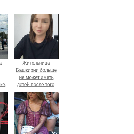
а
Жительница
Башкирии больше
не может иметь
ке,
детей после того,
8
как медики сделали
ей аборт на шестом
месяце
беременности и
оставили в матке
плаценту.