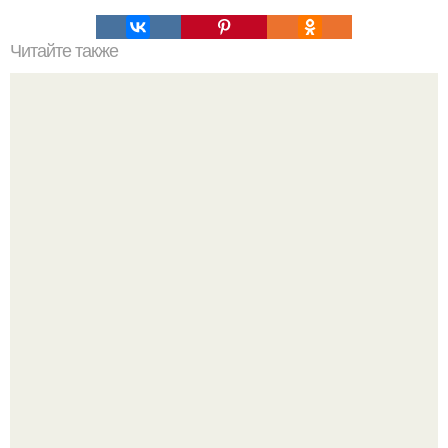
Читайте также
Наука Что это простыми словами. Что такое
антиматерия?