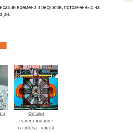
пенсации времени и ресурсов, потраченных на
кций.
али
Физики
существование
глюбола - новой