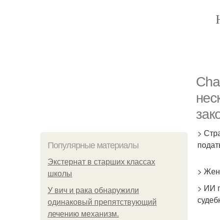
Cha
нес
зак
> Стр
подат
Популярные материалы
Экстернат в старших классах
> Жен
школы
> ИИ 
У вич и рака обнаружили
судеб
одинаковый препятствующий
лечению механизм.