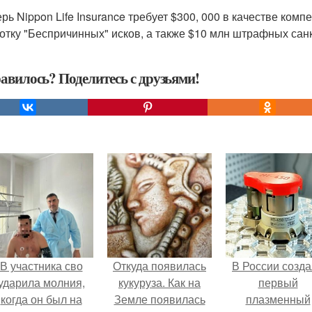
ерь Nippon Life Insurance требует $300, 000 в качестве ком
отку "Беспричинных" исков, а также $10 млн штрафных сан
авилось? Поделитесь с друзьями!
В участника сво
Откуда появилась
В России созд
ударила молния,
кукуруза. Как на
первый
когда он был на
Земле появилась
плазменный