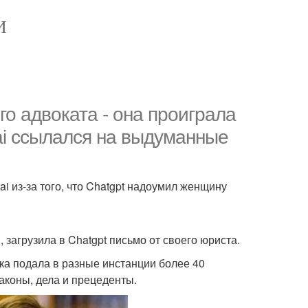
И
го адвоката - она проиграла
enai ссылался на выдуманные
ai из-за того, что Chatgpt надоумил женщину
загрузила в Chatgpt письмо от своего юриста.
ка подала в разные инстанции более 40
аконы, дела и прецеденты.