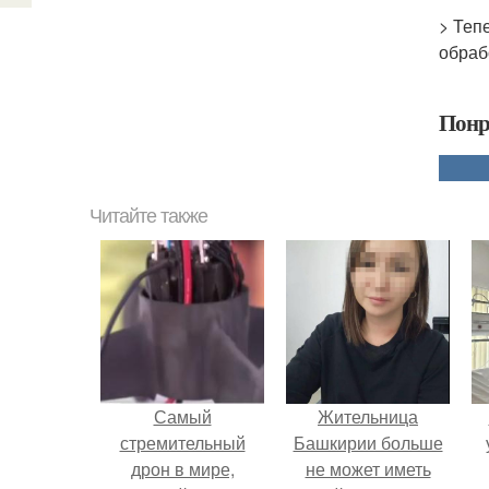
> Теп
обраб
Понр
Читайте также
Самый
Жительница
стремительный
Башкирии больше
дрон в мире,
не может иметь