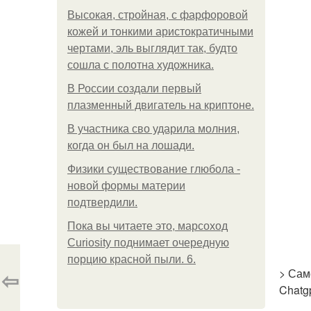
Высокая, стройная, с фарфоровой
кожей и тонкими аристократичными
чертами, эль выглядит так, будто
сошла с полотна художника.
В России создали первый
плазменный двигатель на криптоне.
В участника сво ударила молния,
когда он был на лошади.
Физики существование глюбола -
новой формы материи
подтвердили.
Пока вы читаете это, марсоход
Curiosity поднимает очередную
порцию красной пыли. 6.
⇦
> Сам
Chatgp